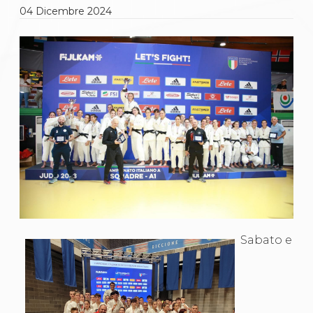
Gare e Risultati
04
Dicembre
2024
Albi Federali
Arbitri
Lotta
La disciplina
News
Gare e Risultati
Attività Didattica
Albi Federali
Karate
La disciplina
News
Gare e Risultati
Attività Didattica
Albi Federali
Arti marziali
Aikido
Ju Jitsu
Sabato e
Sumo
Capoeira
Grappling
BJJ
Pancrazio/Pankration