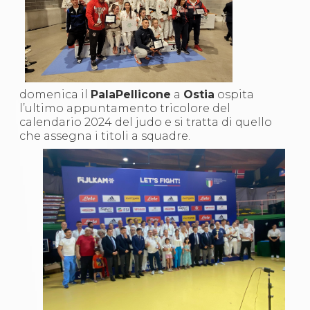
S'istrumpa
News
Calendario Attività
Difesa Personale MGA
La disciplina
News
Merchandising
domenica il
PalaPellicone
a
Ostia
ospita
Mappa del sito
l’ultimo appuntamento tricolore del
Cerca
calendario 2024 del judo e si tratta di quello
Contatti
che assegna i titoli a squadre.
News
Cookies Accept
Newsletter
Catalogo formativo
Webinar
Corsi Monotematici
Corsi di Specializzazione
Corsi FIJLKAM-FISDIR
Corsi Preparatore Fisico
Edutraining class - Didattica infantile
Corso dirigenti sportivi
Corso Direttore di Gara