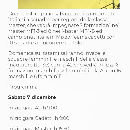
Abilitazioni
Sportello Fiscale
News
Due i titoli in palio sabato con i campionati
Modulistica
italiani a squadre per regioni della classe
FAQ
Master, che vedrà impegnate 7 formazioni nei
Quesiti fiscali
Master MF1-3 ed 8 nei Master MF4-8 ed i
Sostenibilità
campionati italiani Mixed Teams cadetti con
Documenti
10 squadre a rincorrere il titolo.
Domenica sui tatami saliranno invece le
squadre femminili e maschili della classe
maggiore (Ju-Se) con la A2 che vedrà in lizza 6
formazioni maschili e 2 femminili e la A1 con 16
maschili e 6 femminili.
Programma
Sabato 7 dicembre
Inizio gara A2: h 9:00
Inizio gara Cadetti: h 9:00
Inizio gara Master: h 15:30