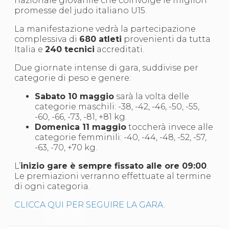
nazionale giovanile che coinvolge le migliori
S'istrumpa
promesse del judo italiano U15.
News
Calendario Attività
La manifestazione vedrà la partecipazione
Difesa Personale MGA
complessiva di
680 atleti
provenienti da tutta
La disciplina
Italia e
240 tecnici
accreditati.
News
Due giornate intense di gara, suddivise per
Merchandising
categorie di peso e genere:
Mappa del sito
Cerca
Sabato 10 maggio
sarà la volta delle
Contatti
categorie maschili: -38, -42, -46, -50, -55,
News
-60, -66, -73, -81, +81 kg.
Cookies Accept
Domenica 11 maggio
toccherà invece alle
Newsletter
categorie femminili: -40, -44, -48, -52, -57,
Catalogo formativo
-63, -70, +70 kg.
Webinar
Corsi Monotematici
L’
inizio gare è sempre fissato alle ore 09:00
.
Corsi di Specializzazione
Le premiazioni verranno effettuate al termine
Corsi FIJLKAM-FISDIR
di ogni categoria.
Corsi Preparatore Fisico
Edutraining class - Didattica infantile
CLICCA QUI PER SEGUIRE LA GARA.
Corso dirigenti sportivi
Corso Direttore di Gara