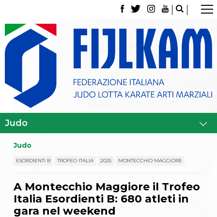
La Federazione
Tesseramento
Contatti
Norme e modulistica Affiliazioni e Tesseramenti
Polizza Assicurativa
Classifica Società Sportive con più di 100 atleti
tesserati
Azzurri
Giustizia Sportiva
Gare e Risultati
Archivio eventi
Dove siamo
Judo
Media
Partners
ESORDIENTI B
TROFEO ITALIA
2025
MONTECCHIO MAGGIORE
Trasparenza
Judo
A Montecchio Maggiore il Trofeo
La disciplina
Italia Esordienti B: 680 atleti in
News
Attività Didattica
gara nel weekend