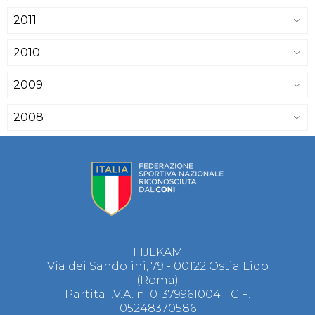
2011
2010
2009
2008
FIJLKAM
Via dei Sandolini, 79 - 00122 Ostia Lido
(Roma)
Partita I.V.A. n. 01379961004 - C.F.
05248370586