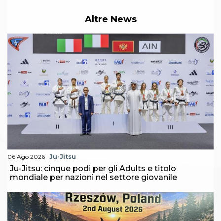
Abilitazioni
Sportello Fiscale
Altre News
News
Modulistica
FAQ
Quesiti fiscali
Sostenibilità
Documenti
06 Ago 2026
Ju-Jitsu
Ju-Jitsu: cinque podi per gli Adults e titolo
mondiale per nazioni nel settore giovanile