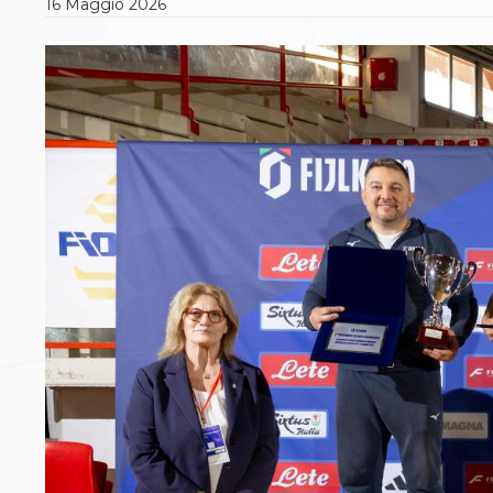
16
Maggio
2026
Polizza Assicurativa
Classifica Società Sportive con più di 100 atleti
tesserati
Azzurri
Giustizia Sportiva
Protocollo udienze in videoconferenza
Documenti e Modulistica
Contatti
Provvedimenti in corso
Sentenze Giudice Sportivo
Sentenze Tribunale Federale
Sentenze Corte Sportiva e Federale di Appello
Sentenze di 1° Grado
Sentenze CAF
Sentenze Tribunale Nazionale Arbitrato per lo
Sport
Dispositivi Tribunale Federale
Dispositivi Corte Sportiva e Federale di Appello
Spese per l’accesso alla Giustizia
Gare e Risultati