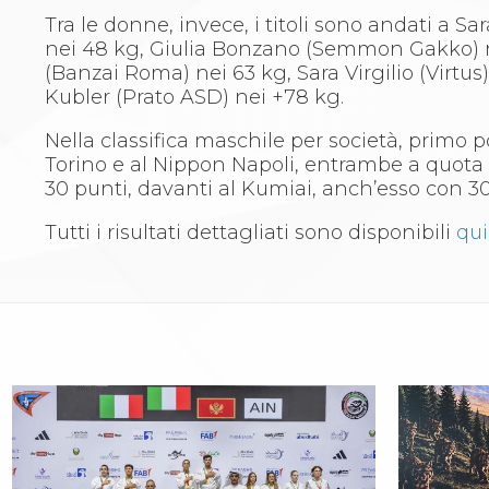
Whistleblowing
Tra le donne, invece, i titoli sono andati a 
Judo
nei 48 kg, Giulia Bonzano (Semmon Gakko) ne
La disciplina
(Banzai Roma) nei 63 kg, Sara Virgilio (Virtu
News
Kubler (Prato ASD) nei +78 kg.
Attività Didattica
Gare e Risultati
Nella classifica maschile per società, primo 
Albi Federali
Torino e al Nippon Napoli, entrambe a quota 
Arbitri
30 punti, davanti al Kumiai, anch’esso con 30
Lotta
La disciplina
Tutti i risultati dettagliati sono disponibili
qui
News
Gare e Risultati
Attività Didattica
Albi Federali
Karate
La disciplina
News
Gare e Risultati
Attività Didattica
Albi Federali
Arti marziali