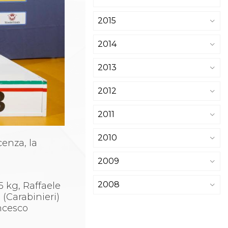
2015
2014
2013
2012
2011
2010
cenza, la
2009
2008
5 kg, Raffaele
(Carabinieri)
ancesco