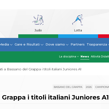
Judo
Lotta
Media
Gare e Risultati
Dove siamo
Partners
Trasparenza
La disciplina
News
Attività Didat
i a Bassano del Grappa i titoli italiani Juniores A1
BASSANO DEL GRAPPA
2026
CAMPIONAT
rappa i titoli italiani Juniores A1