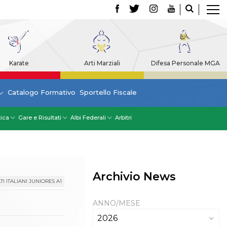
Karate
Arti Marziali
Difesa Personale MGA
Catalogo Formativo
Sportello Fiscale
tica
Gare e Risultati
Albi Federali
Arbitri
Archivio News
I ITALIANI JUNIORES A1
ANNO/MESE
2026