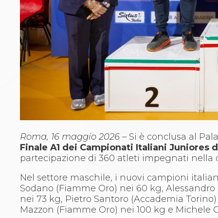
Archivio eventi
Dove siamo
Comitati Regionali
Società
La Federazione
Cerca Società Sportive
Media
Rassegna stampa
Pubblicazioni FIJLKAM
Libreria FIJLKAM
Athlon.net
Rivista ATHLON
Galleria Fotografica
Roma, 16 maggio 2026 –
Si è conclusa al Pal
Video
Finale A1 dei Campionati Italiani Juniores d
Partners
partecipazione di 360 atleti impegnati nella cor
Trasparenza
FIJLKAM trasparente
Nel settore maschile, i nuovi campioni italia
Amministrazione
Sodano (Fiamme Oro) nei 60 kg, Alessandro B
Avvisi
nei 73 kg, Pietro Santoro (Accademia Torino) 
Gare d’Appalto
Mazzon (Fiamme Oro) nei 100 kg e Michele Co