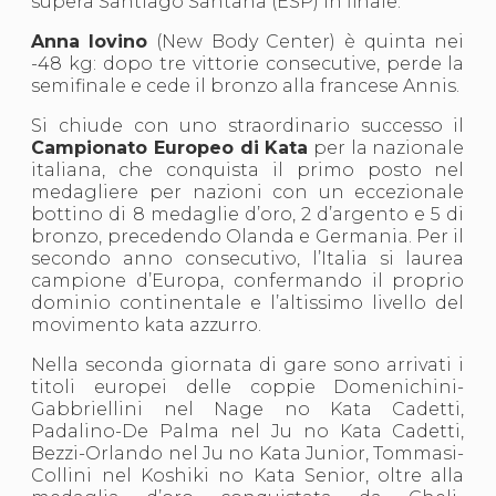
supera Santiago Santana (ESP) in finale.
S'istrumpa
News
Anna Iovino
(New Body Center) è quinta nei
Calendario Attività
-48 kg: dopo tre vittorie consecutive, perde la
Difesa Personale MGA
semifinale e cede il bronzo alla francese Annis.
La disciplina
Si chiude con uno straordinario successo il
News
Campionato Europeo di Kata
per la nazionale
Merchandising
italiana, che conquista il primo posto nel
Mappa del sito
medagliere per nazioni con un eccezionale
Cerca
bottino di 8 medaglie d’oro, 2 d’argento e 5 di
Contatti
bronzo, precedendo Olanda e Germania. Per il
News
secondo anno consecutivo, l’Italia si laurea
Cookies Accept
campione d’Europa, confermando il proprio
Newsletter
dominio continentale e l’altissimo livello del
Catalogo formativo
movimento kata azzurro.
Webinar
Corsi Monotematici
Nella seconda giornata di gare sono arrivati i
Corsi di Specializzazione
titoli europei delle coppie Domenichini-
Corsi FIJLKAM-FISDIR
Gabbriellini nel Nage no Kata Cadetti,
Corsi Preparatore Fisico
Padalino-De Palma nel Ju no Kata Cadetti,
Edutraining class - Didattica infantile
Bezzi-Orlando nel Ju no Kata Junior, Tommasi-
Corso dirigenti sportivi
Collini nel Koshiki no Kata Senior, oltre alla
Corso Direttore di Gara