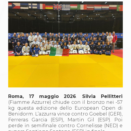
Gare e Risultati
Albi Federali
Arbitri
Lotta
La disciplina
News
Gare e Risultati
Attività Didattica
Albi Federali
Karate
La disciplina
News
Gare e Risultati
Attività Didattica
Albi Federali
Arti marziali
Aikido
Roma, 17 maggio 2026
.
Silvia Pellitteri
Ju Jitsu
(Fiamme Azzurre) chiude con il bronzo nei -57
Sumo
kg questa edizione dello European Open di
Capoeira
Benidorm. L’azzurra vince contro Goebel (GER),
Grappling
Ferreras Garcia (ESP), Martin Gil (ESP). Poi
BJJ
perde in semifinale contro Cornelisse (NED) e
Pancrazio/Pankration