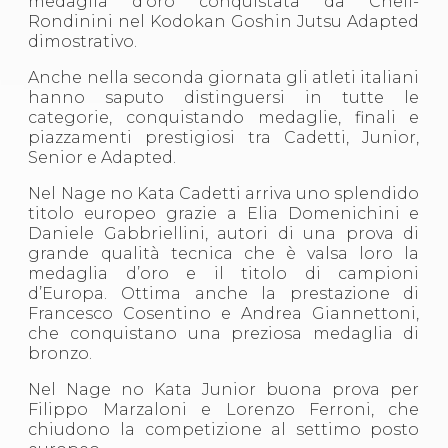
medaglia d’oro conquistata da Cheli-
Abilitazioni
Rondinini nel Kodokan Goshin Jutsu Adapted
Sportello Fiscale
dimostrativo.
News
Modulistica
Anche nella seconda giornata gli atleti italiani
FAQ
hanno saputo distinguersi in tutte le
Quesiti fiscali
categorie, conquistando medaglie, finali e
Sostenibilità
piazzamenti prestigiosi tra Cadetti, Junior,
Documenti
Senior e Adapted.
Nel Nage no Kata Cadetti arriva uno splendido
titolo europeo grazie a Elia Domenichini e
Daniele Gabbriellini, autori di una prova di
grande qualità tecnica che è valsa loro la
medaglia d’oro e il titolo di campioni
d’Europa. Ottima anche la prestazione di
Francesco Cosentino e Andrea Giannettoni,
che conquistano una preziosa medaglia di
bronzo.
Nel Nage no Kata Junior buona prova per
Filippo Marzaloni e Lorenzo Ferroni, che
chiudono la competizione al settimo posto