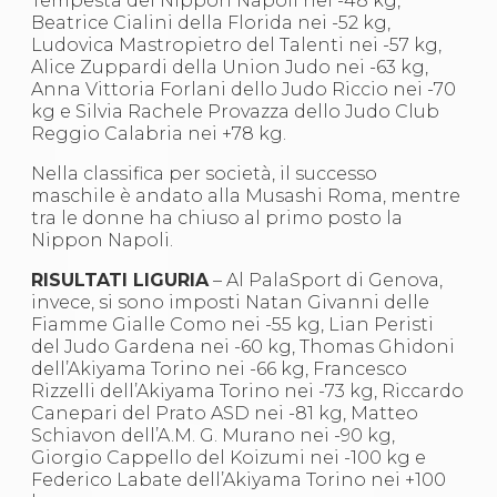
Tempesta del Nippon Napoli nei -48 kg,
Abilitazioni
Beatrice Cialini della Florida nei -52 kg,
Sportello Fiscale
Ludovica Mastropietro del Talenti nei -57 kg,
News
Alice Zuppardi della Union Judo nei -63 kg,
Modulistica
Anna Vittoria Forlani dello Judo Riccio nei -70
FAQ
kg e Silvia Rachele Provazza dello Judo Club
Quesiti fiscali
Reggio Calabria nei +78 kg.
Sostenibilità
Documenti
Nella classifica per società, il successo
maschile è andato alla Musashi Roma, mentre
tra le donne ha chiuso al primo posto la
Nippon Napoli.
RISULTATI LIGURIA
– Al PalaSport di Genova,
invece, si sono imposti Natan Givanni delle
Fiamme Gialle Como nei -55 kg, Lian Peristi
del Judo Gardena nei -60 kg, Thomas Ghidoni
dell’Akiyama Torino nei -66 kg, Francesco
Rizzelli dell’Akiyama Torino nei -73 kg, Riccardo
Canepari del Prato ASD nei -81 kg, Matteo
Schiavon dell’A.M. G. Murano nei -90 kg,
Giorgio Cappello del Koizumi nei -100 kg e
Federico Labate dell’Akiyama Torino nei +100