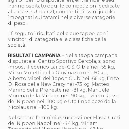
agli Under 18 disputate ieri, entrambe le sedi
S'istrumpa
hanno ospitato oggi le competizioni dedicate
News
alla classe Under 21, con tanti giovani judoka
Calendario Attività
impegnati sui tatami nelle diverse categorie
Difesa Personale MGA
di peso.
La disciplina
News
Di seguito i risultati delle due tappe, con i
Merchandising
vincitori di categoria e le classifiche delle
Mappa del sito
società.
Cerca
RISULTATI CAMPANIA
– Nella tappa campana,
Contatti
disputata al Centro Sportivo Cercola, si sono
News
imposti Federico Lai del C.S. Olbia nei -55 kg,
Cookies Accept
Mirko Moretti della Giovinazzo nei -60 kg,
Newsletter
Alberto Miceli dell’Ippon Club nei -66 kg, Enzo
Catalogo formativo
Di Rosa della New Crazy nei -73 kg, Matteo
Webinar
Marino della Preneste nei -81 kg, Manuele
Corsi Monotematici
Morena della Miriade nei -90 kg, Tiziano Russo
Corsi di Specializzazione
del Nippon nei -100 kg e Uta Endeladze della
Corsi FIJLKAM-FISDIR
Nicolaus nei +100 kg.
Corsi Preparatore Fisico
Edutraining class - Didattica infantile
Nel settore femminile, successi per Flavia Gresi
Corso dirigenti sportivi
del Nippon Napoli nei -44 kg, Miriam
Corso Direttore di Gara