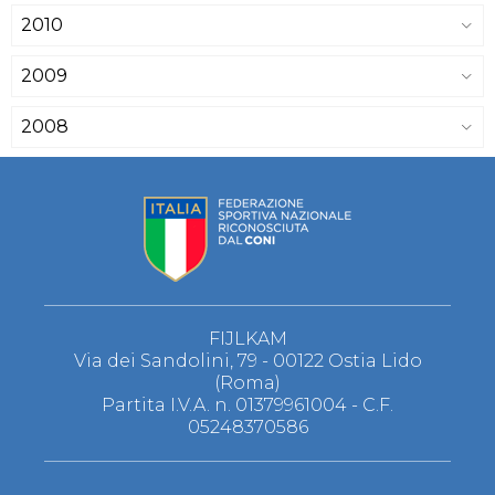
2010
2009
2008
FIJLKAM
Via dei Sandolini, 79 - 00122 Ostia Lido
(Roma)
Partita I.V.A. n. 01379961004 - C.F.
05248370586