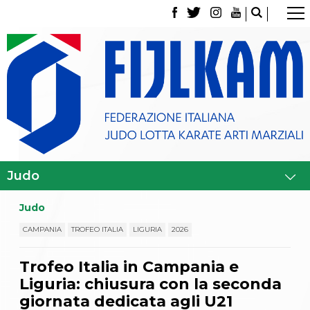
La Federazione
Tesseramento
Contatti
Norme e modulistica Affiliazioni e Tesseramenti
Polizza Assicurativa
Classifica Società Sportive con più di 100 atleti
tesserati
Azzurri
Giustizia Sportiva
Gare e Risultati
Archivio eventi
Dove siamo
Judo
Media
Partners
CAMPANIA
TROFEO ITALIA
LIGURIA
2026
Trasparenza
Judo
Trofeo Italia in Campania e
La disciplina
Liguria: chiusura con la seconda
News
Attività Didattica
giornata dedicata agli U21