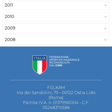
2011
2010
2009
2008
FIJLKAM
Via dei Sandolini, 79 - 00122 Ostia Lido
(Roma)
Partita I.V.A. n. 01379961004 - C.F.
05248370586