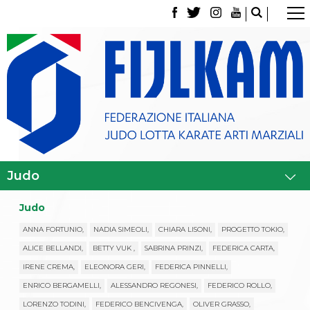
La Federazione
Tesseramento
Contatti
Norme e modulistica Affiliazioni e Tesseramenti
Polizza Assicurativa
Classifica Società Sportive con più di 100 atleti
tesserati
Azzurri
Giustizia Sportiva
Gare e Risultati
Archivio eventi
Dove siamo
Judo
Media
Partners
ANNA FORTUNIO,
NADIA SIMEOLI,
CHIARA LISONI,
PROGETTO TOKIO,
Trasparenza
ALICE BELLANDI,
BETTY VUK ,
SABRINA PRINZI,
FEDERICA CARTA,
Judo
IRENE CREMA,
ELEONORA GERI,
FEDERICA PINNELLI,
La disciplina
News
ENRICO BERGAMELLI,
ALESSANDRO REGONESI,
FEDERICO ROLLO,
Attività Didattica
LORENZO TODINI,
FEDERICO BENCIVENGA,
OLIVER GRASSO,