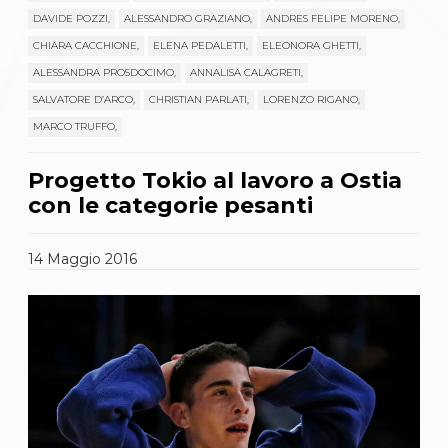
Gare e Risultati
Albi Federali
DAVIDE POZZI,
ALESSANDRO GRAZIANO,
ANDRES FELIPE MORENO,
Arbitri
CHIARA CACCHIONE,
ELENA PEDALETTI,
ELEONORA GHETTI,
Lotta
ALESSANDRA PROSDOCIMO,
ANNALISA CALAGRETI,
La disciplina
News
SALVATORE D’ARCO,
CHRISTIAN PARLATI,
LORENZO RIGANO,
Gare e Risultati
MARCO TRUFFO,
Attività Didattica
Albi Federali
Progetto Tokio al lavoro a Ostia
Karate
La disciplina
con le categorie pesanti
News
Gare e Risultati
14
Maggio
2016
Attività Didattica
Albi Federali
Arti marziali
Aikido
Ju Jitsu
Sumo
Capoeira
Grappling
BJJ
Pancrazio/Pankration