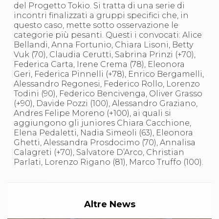
Abilitazioni
del Progetto Tokio. Si tratta di una serie di
Sportello Fiscale
incontri finalizzati a gruppi specifici che, in
News
questo caso, mette sotto osservazione le
Modulistica
categorie più pesanti. Questi i convocati: Alice
FAQ
Bellandi, Anna Fortunio, Chiara Lisoni, Betty
Quesiti fiscali
Vuk (70), Claudia Cerutti, Sabrina Prinzi (+70),
Sostenibilità
Federica Carta, Irene Crema (78), Eleonora
Documenti
Geri, Federica Pinnelli (+78), Enrico Bergamelli,
Alessandro Regonesi, Federico Rollo, Lorenzo
Todini (90), Federico Bencivenga, Oliver Grasso
(+90), Davide Pozzi (100), Alessandro Graziano,
Andres Felipe Moreno (+100), ai quali si
aggiungono gli juniores Chiara Cacchione,
Elena Pedaletti, Nadia Simeoli (63), Eleonora
Ghetti, Alessandra Prosdocimo (70), Annalisa
Calagreti (+70), Salvatore D’Arco, Christian
Parlati, Lorenzo Rigano (81), Marco Truffo (100).
Altre News