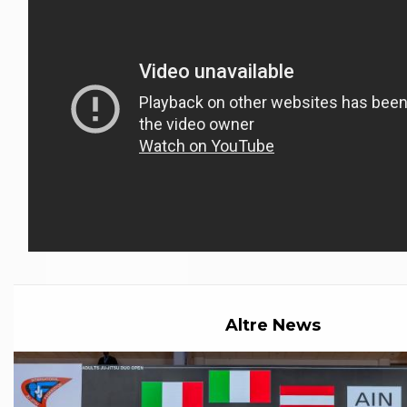
Abilitazioni
Sportello Fiscale
News
Modulistica
FAQ
Quesiti fiscali
Sostenibilità
Documenti
Altre News