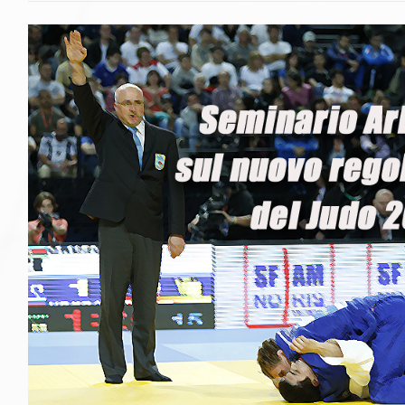
Gare e Risultati
Albi Federali
Arbitri
Lotta
La disciplina
News
Gare e Risultati
Attività Didattica
Albi Federali
Karate
La disciplina
News
Gare e Risultati
Attività Didattica
Albi Federali
Arti marziali
Aikido
Ju Jitsu
Sumo
Capoeira
Grappling
BJJ
Pancrazio/Pankration