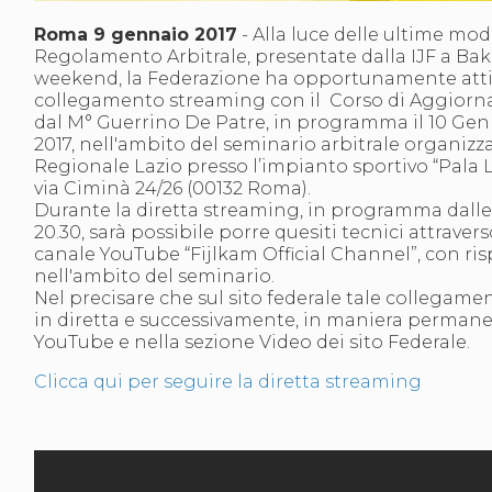
S'istrumpa
Roma 9 gennaio 2017
- Alla luce delle ultime modi
News
Regolamento Arbitrale, presentate dalla IJF a Bak
Calendario Attività
weekend, la Federazione ha opportunamente att
Difesa Personale MGA
collegamento streaming con il Corso di Aggior
La disciplina
dal M° Guerrino De Patre, in programma il 10 Ge
News
2017, nell'ambito del seminario arbitrale organiz
Merchandising
Regionale Lazio presso l’impianto sportivo “Pala L
Mappa del sito
via Ciminà 24/26 (00132 Roma).
Cerca
Durante la diretta streaming, in programma dalle o
Contatti
20.30, sarà possibile porre quesiti tecnici attravers
News
canale YouTube “Fijlkam Official Channel”, con ri
Cookies Accept
nell'ambito del seminario.
Newsletter
Nel precisare che sul sito federale tale collegamen
Catalogo formativo
in diretta e successivamente, in maniera permane
Webinar
YouTube e nella sezione Video dei sito Federale.
Corsi Monotematici
Corsi di Specializzazione
Clicca qui per seguire la diretta streaming
Corsi FIJLKAM-FISDIR
Corsi Preparatore Fisico
Edutraining class - Didattica infantile
Corso dirigenti sportivi
Corso Direttore di Gara