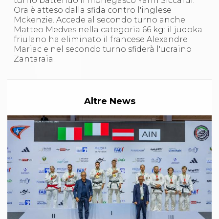
turno battendo il monegasco Yann Siccardi.
S'istrumpa
Ora è atteso dalla sfida contro l'inglese
News
Mckenzie. Accede al secondo turno anche
Calendario Attività
Matteo Medves nella categoria 66 kg: il judoka
Difesa Personale MGA
friulano ha eliminato il francese Alexandre
La disciplina
Mariac e nel secondo turno sfiderà l'ucraino
News
Zantaraia.
Merchandising
Mappa del sito
Cerca
Contatti
Altre News
News
Cookies Accept
Newsletter
Catalogo formativo
Webinar
Corsi Monotematici
Corsi di Specializzazione
Corsi FIJLKAM-FISDIR
Corsi Preparatore Fisico
Edutraining class - Didattica infantile
Corso dirigenti sportivi
Corso Direttore di Gara