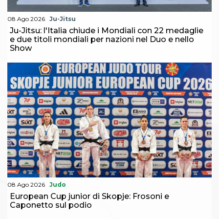
Abilitazioni
Sportello Fiscale
08 Ago 2026
Ju-Jitsu
News
Ju-Jitsu: l'Italia chiude i Mondiali con 22 medaglie
Modulistica
e due titoli mondiali per nazioni nel Duo e nello
FAQ
Show
Quesiti fiscali
Sostenibilità
Documenti
08 Ago 2026
Judo
European Cup junior di Skopje: Frosoni e
Caponetto sul podio