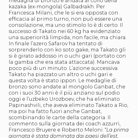
medaglia di bronzo è andata al collo della
Abilitazioni
kazaka (ex-mongola) Galbadrakh. Per
Sportello Fiscale
Francesca Milani, che le si era opposta con
News
efficacia al primo turno, non può essere una
Modulistica
consolazione, ma uno stimolo lo è di certo. Il
FAQ
successo di Takato nei 60 kg ha evidenziato
Quesiti fiscali
una superiorità limpida, non facile, ma chiara.
Sostenibilità
In finale l’azero Safarov ha tentato di
Documenti
sorprenderlo con ko soto gake, ma Takato gli
si è girato addosso in o uchi gari (portato con
la gamba che era stata attaccata). Mancava
poco più di un minuto. L’azione successiva
Takato ha piazzato un altro o uchi gari e
questa volta è stato ippon. Le medaglie di
bronzo sono andate al mongolo Ganbat, che
con i suoi 30 anni è il più anziano sul podio
oggi e l’uzbeko Urozboev, che ha eliminato
Papinashvili, che aveva eliminato Takato a Rio,
ma poi ha fatto fuori anche Ganbat,
scombinando le carte della categoria.
Il
commento sulla giornata dei coach azzurri,
Francesco Bruyere e Roberto Meloni: “
La prima
giornata è stata dominata dai paesi dell’est,