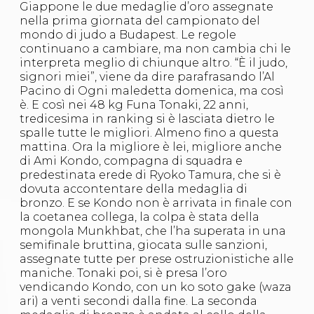
Giappone le due medaglie d’oro assegnate
S'istrumpa
nella prima giornata del campionato del
News
mondo di judo a Budapest. Le regole
Calendario Attività
continuano a cambiare, ma non cambia chi le
Difesa Personale MGA
interpreta meglio di chiunque altro. “È il judo,
La disciplina
signori miei”, viene da dire parafrasando l’Al
News
Pacino di Ogni maledetta domenica, ma così
Merchandising
è. E così nei 48 kg Funa Tonaki, 22 anni,
Mappa del sito
tredicesima in ranking si è lasciata dietro le
Cerca
spalle tutte le migliori. Almeno fino a questa
Contatti
mattina. Ora la migliore è lei, migliore anche
News
di Ami Kondo, compagna di squadra e
Cookies Accept
predestinata erede di Ryoko Tamura, che si è
Newsletter
dovuta accontentare della medaglia di
Catalogo formativo
bronzo. E se Kondo non è arrivata in finale con
Webinar
la coetanea collega, la colpa è stata della
Corsi Monotematici
mongola Munkhbat, che l’ha superata in una
Corsi di Specializzazione
semifinale bruttina, giocata sulle sanzioni,
Corsi FIJLKAM-FISDIR
assegnate tutte per prese ostruzionistiche alle
Corsi Preparatore Fisico
maniche. Tonaki poi, si è presa l’oro
Edutraining class - Didattica infantile
vendicando Kondo, con un ko soto gake (waza
Corso dirigenti sportivi
ari) a venti secondi dalla fine. La seconda
Corso Direttore di Gara