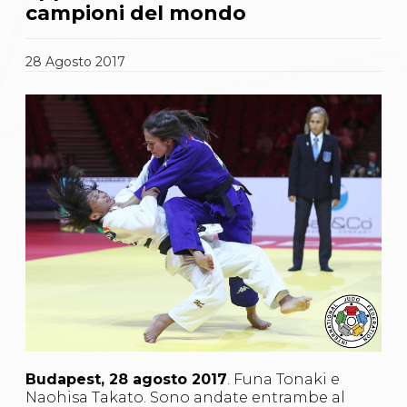
Gare e Risultati
campioni del mondo
Albi Federali
Arbitri
Lotta
28
Agosto
2017
La disciplina
News
Gare e Risultati
Attività Didattica
Albi Federali
Karate
La disciplina
News
Gare e Risultati
Attività Didattica
Albi Federali
Arti marziali
Aikido
Ju Jitsu
Sumo
Capoeira
Grappling
Budapest, 28 agosto 2017
. Funa Tonaki e
BJJ
Naohisa Takato. Sono andate entrambe al
Pancrazio/Pankration