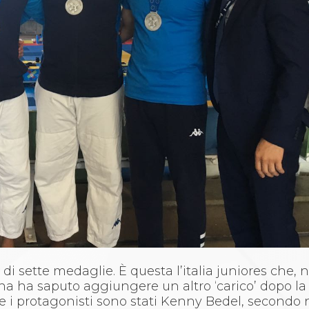
 di sette medaglie. È questa l’italia juniores che,
na ha saputo aggiungere un altro ‘carico’ dopo la
dine i protagonisti sono stati Kenny Bedel, secondo 