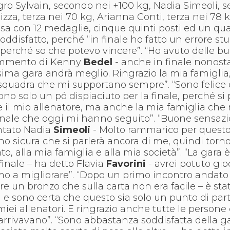
ro Sylvain, secondo nei +100 kg, Nadia Simeoli, 
lizza, terza nei 70 kg, Arianna Conti, terza nei 78 
 casa con 12 medaglie, cinque quinti posti ed un qu
ddisfatto, perché “in finale ho fatto un errore st
, perché so che potevo vincere”. “Ho avuto delle b
 commento di Kenny
Bedel
- anche in finale nonost
ima gara andrà meglio. Ringrazio la mia famiglia,
 squadra che mi supportano sempre”. “Sono felice d
ono solo un pó dispiaciuto per la finale, perché si 
o e il mio allenatore, ma anche la mia famiglia ch
onale che oggi mi hanno seguito”. “Buone sensazi
entato Nadia
Simeoli
- Molto rammarico per quest
no sicura che si parlerà ancora di me, quindi torno
to, alla mia famiglia e alla mia società”. “La gara
inale – ha detto Flavia
Favorini
- avrei potuto gi
mo a migliorare”. “Dopo un primo incontro andato
e un bronzo che sulla carta non era facile – è stat
e sono certa che questo sia solo un punto di par
 miei allenatori. E ringrazio anche tutte le person
rrivavano”. “Sono abbastanza soddisfatta della g