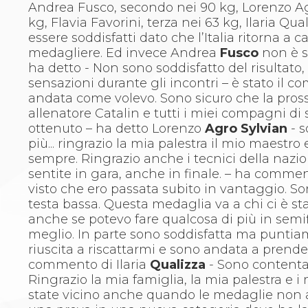
Whistleblowing
Andrea Fusco, secondo nei 90 kg, Lorenzo Ag
Judo
kg, Flavia Favorini, terza nei 63 kg, Ilaria Qua
La disciplina
essere soddisfatti dato che l’Italia ritorna a
News
medagliere. Ed invece Andrea
Fusco
non è so
Attività Didattica
ha detto - Non sono soddisfatto del risultato
Gare e Risultati
sensazioni durante gli incontri – è stato il
Albi Federali
andata come volevo. Sono sicuro che la pross
Arbitri
allenatore Catalin e tutti i miei compagni di
Lotta
ottenuto – ha detto Lorenzo
Agro Sylvian
- s
La disciplina
più... ringrazio la mia palestra il mio maestr
News
sempre. Ringrazio anche i tecnici della nazi
Gare e Risultati
sentite in gara, anche in finale. – ha comm
Attività Didattica
visto che ero passata subito in vantaggio. So
Albi Federali
testa bassa. Questa medaglia va a chi ci è sta
Karate
anche se potevo fare qualcosa di più in semif
La disciplina
meglio. In parte sono soddisfatta ma puntia
News
riuscita a riscattarmi e sono andata a prender
Gare e Risultati
commento di Ilaria
Qualizza
- Sono contenta 
Attività Didattica
Ringrazio la mia famiglia, la mia palestra e i
Albi Federali
state vicino anche quando le medaglie non a
Arti marziali