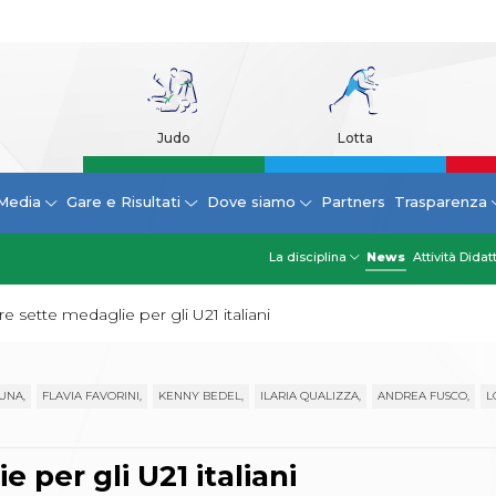
Judo
Lotta
Media
Gare e Risultati
Dove siamo
Partners
Trasparenza
La disciplina
News
Attività Didat
re sette medaglie per gli U21 italiani
UNA,
FLAVIA FAVORINI,
KENNY BEDEL,
ILARIA QUALIZZA,
ANDREA FUSCO,
L
 per gli U21 italiani