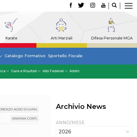
Karate
Arti Marziali
Difesa Personale MGA
Catalogo Formativo
Sportello Fiscale
tica
Gare e Risultati
Albi Federali
Arbitri
Archivio News
ORENZO AGRO SYLVAIN,
ARIANNA CONTI,
ANNO/MESE
2026