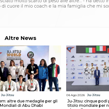
iato molto scarto di peso alle altre… - ha detto 
o di cuore il mio coach e la mia famiglia che mi 
Altre News
Ju-Jitsu
06 Ago 2026
Ju-Jitsu
m: altre due medaglie per gli
Ju-Jitsu: cinque podi 
i Mondiali di Abu Dhabi
titolo mondiale per n