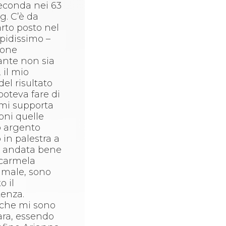
seconda nei 63
kg. C’è da
arto posto nel
upidissimo –
uone
ante non sia
 il mio
el risultato
poteva fare di
e mi supporta
oni quelle
o argento
 in palestra a
 è andata bene
ocarmela
 male, sono
o il
tenza.
e che mi sono
ara, essendo