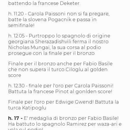
Abilitazioni
battendo la francese Deketer.
Sportello Fiscale
News
h. 11.20 -
Carola Paissoni
non si fa pregare,
Modulistica
batte la slovena Pogacnik e passa in
FAQ
semifinale!
Quesiti fiscali
h. 12.05 - Purtroppo lo spagnolo di origine
Sostenibilità
georgiana Sherazadishvili ferma il nostro
Documenti
Nicholas Mungai, la sua corsa al podio
prosegue con la finale per il bronzo
Finale per il bronzo anche per Fabio Basile
che non supera il turco Ciloglu al golden
score
h. 12.30 - finale per l'oro per Carola Paissoni!
Battuta la francese Pinot al gonlden score!
Finale per l'oro per Edwige Gwend! Battuta la
turca Katipoglu
h. 17 -
E' medaglia di bronzo per Fabio Basile!
Ha battuto lo spagnolo Ramirez per waza-ari e
vola sul podio!