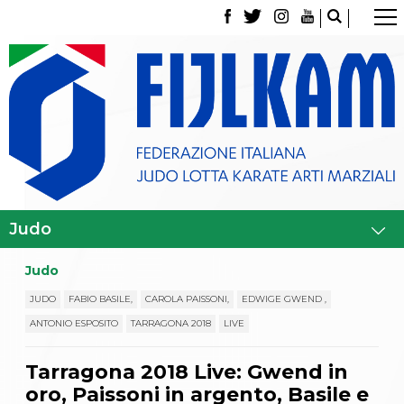
La Federazione
Tesseramento
Contatti
Norme e modulistica Affiliazioni e Tesseramenti
Polizza Assicurativa
Classifica Società Sportive con più di 100 atleti
tesserati
Azzurri
Giustizia Sportiva
Gare e Risultati
Archivio eventi
Dove siamo
Judo
Media
Partners
JUDO
FABIO BASILE,
CAROLA PAISSONI,
EDWIGE GWEND ,
Trasparenza
ANTONIO ESPOSITO
TARRAGONA 2018
LIVE
Judo
La disciplina
Tarragona 2018 Live: Gwend in
News
Attività Didattica
oro, Paissoni in argento, Basile e