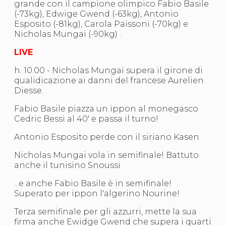
grande con il campione olimpico Fabio Basile
S'istrumpa
(-73kg), Edwige Gwend (-63kg), Antonio
News
Esposito (-81kg), Carola Paissoni (-70kg) e
Calendario Attività
Nicholas Mungai (-90kg) .
Difesa Personale MGA
La disciplina
LIVE
News
Merchandising
h. 10.00 - Nicholas Mungai supera il girone di
Mappa del sito
qualidicazione ai danni del francese Aurelien
Cerca
Diesse.
Contatti
News
Fabio Basile piazza un ippon al monegasco
Cookies Accept
Cedric Bessi al 40' e passa il turno!
Newsletter
Antonio Esposito perde con il siriano Kasen
Catalogo formativo
Webinar
Nicholas Mungai vola in semifinale! Battuto
Corsi Monotematici
anche il tunisino Snoussi
Corsi di Specializzazione
Corsi FIJLKAM-FISDIR
...e anche Fabio Basile è in semifinale!
Corsi Preparatore Fisico
Superato per ippon l'algerino Nourine!
Edutraining class - Didattica infantile
Corso dirigenti sportivi
Terza semifinale per gli azzurri, mette la sua
Corso Direttore di Gara
firma anche Ewidge Gwend che supera i quarti