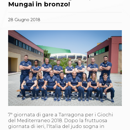
Gare e Risultati
Mungai in bronzo!
Albi Federali
Arbitri
Lotta
28
Giugno
2018
La disciplina
News
Gare e Risultati
Attività Didattica
Albi Federali
Karate
La disciplina
News
Gare e Risultati
Attività Didattica
Albi Federali
Arti marziali
Aikido
Ju Jitsu
Sumo
Capoeira
7ª giornata di gare a Tarragona per i Giochi
Grappling
del Mediterraneo 2018. Dopo la fruttuosa
BJJ
giornata di ieri, l'Italia del judo sogna in
Pancrazio/Pankration