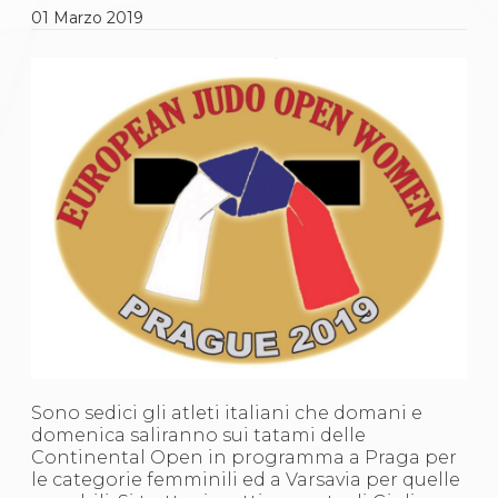
Gare e Risultati
01
Marzo
2019
Albi Federali
Arbitri
Lotta
La disciplina
News
Gare e Risultati
Attività Didattica
Albi Federali
Karate
La disciplina
News
Gare e Risultati
Attività Didattica
Albi Federali
Arti marziali
Aikido
Ju Jitsu
Sumo
Sono sedici gli atleti italiani che domani e
Capoeira
domenica saliranno sui tatami delle
Grappling
Continental Open in programma a Praga per
BJJ
le categorie femminili ed a Varsavia per quelle
Pancrazio/Pankration