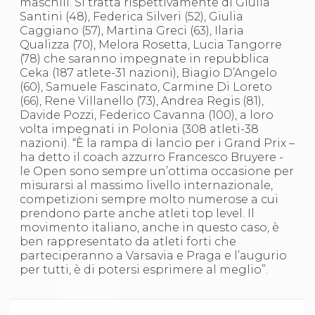
maschili. Si tratta rispettivamente di Giulia
S'istrumpa
Santini (48), Federica Silveri (52), Giulia
News
Caggiano (57), Martina Greci (63), Ilaria
Calendario Attività
Qualizza (70), Melora Rosetta, Lucia Tangorre
Difesa Personale MGA
(78) che saranno impegnate in repubblica
La disciplina
Ceka (187 atlete-31 nazioni), Biagio D’Angelo
News
(60), Samuele Fascinato, Carmine Di Loreto
Merchandising
(66), Rene Villanello (73), Andrea Regis (81),
Mappa del sito
Davide Pozzi, Federico Cavanna (100), a loro
Cerca
volta impegnati in Polonia (308 atleti-38
Contatti
nazioni). “È la rampa di lancio per i Grand Prix –
News
ha detto il coach azzurro Francesco Bruyere -
Cookies Accept
le Open sono sempre un’ottima occasione per
Newsletter
misurarsi al massimo livello internazionale,
Catalogo formativo
competizioni sempre molto numerose a cui
Webinar
prendono parte anche atleti top level. Il
Corsi Monotematici
movimento italiano, anche in questo caso, è
Corsi di Specializzazione
ben rappresentato da atleti forti che
Corsi FIJLKAM-FISDIR
parteciperanno a Varsavia e Praga e l’augurio
Corsi Preparatore Fisico
per tutti, è di potersi esprimere al meglio”.
Edutraining class - Didattica infantile
Corso dirigenti sportivi
Corso Direttore di Gara