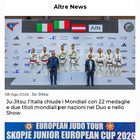
Abilitazioni
Altre News
Sportello Fiscale
News
Modulistica
FAQ
Quesiti fiscali
Sostenibilità
Documenti
08 Ago 2026
Ju-Jitsu
Ju-Jitsu: l'Italia chiude i Mondiali con 22 medaglie
e due titoli mondiali per nazioni nel Duo e nello
Show