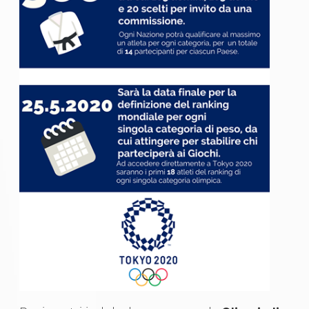
Abilitazioni
Sportello Fiscale
News
Modulistica
FAQ
Quesiti fiscali
Sostenibilità
Documenti