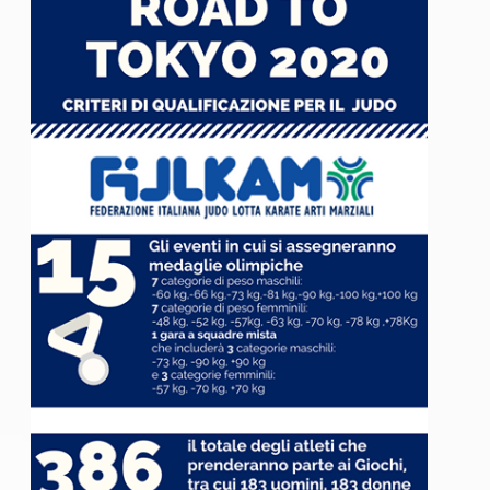
S'istrumpa
News
Calendario Attività
Difesa Personale MGA
La disciplina
News
Merchandising
Mappa del sito
Cerca
Contatti
News
Cookies Accept
Newsletter
Catalogo formativo
Webinar
Corsi Monotematici
Corsi di Specializzazione
Corsi FIJLKAM-FISDIR
Corsi Preparatore Fisico
Edutraining class - Didattica infantile
Corso dirigenti sportivi
Corso Direttore di Gara