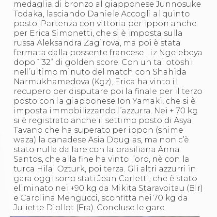
Abilitazioni
medaglia di bronzo al giapponese Junnosuke
Sportello Fiscale
Todaka, lasciando Daniele Accogli al quinto
News
posto. Partenza con vittoria per ippon anche
Modulistica
per Erica Simonetti, che si è imposta sulla
FAQ
russa Aleksandra Zagirova, ma poi è stata
Quesiti fiscali
fermata dalla possente francese Liz Ngelebeya
Sostenibilità
dopo 1’32” di golden score. Con un tai otoshi
Documenti
nell’ultimo minuto del match con Shahida
Narmukhamedova (Kgz), Erica ha vinto il
recupero per disputare poi la finale per il terzo
posto con la giapponese Ion Yamaki, che si è
imposta immobilizzando l’azzurra. Nei + 70 kg
si è registrato anche il settimo posto di Asya
Tavano che ha superato per ippon (shime
waza) la canadese Asia Douglas, ma non c’è
stato nulla da fare con la brasiliana Anna
Santos, che alla fine ha vinto l’oro, nè con la
turca Hilal Ozturk, poi terza. Gli altri azzurri in
gara oggi sono stati Jean Carletti, che è stato
eliminato nei +90 kg da Mikita Staravoitau (Blr)
e Carolina Mengucci, sconfitta nei 70 kg da
Juliette
Diollot (Fra). Concluse le gare