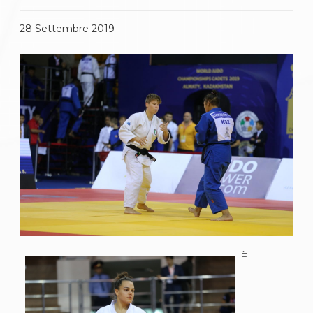
Gare e Risultati
Albi Federali
Arbitri
28
Settembre
2019
Lotta
La disciplina
News
Gare e Risultati
Attività Didattica
Albi Federali
Karate
La disciplina
News
Gare e Risultati
Attività Didattica
Albi Federali
Arti marziali
Aikido
Ju Jitsu
Sumo
È
Capoeira
Grappling
BJJ
Pancrazio/Pankration