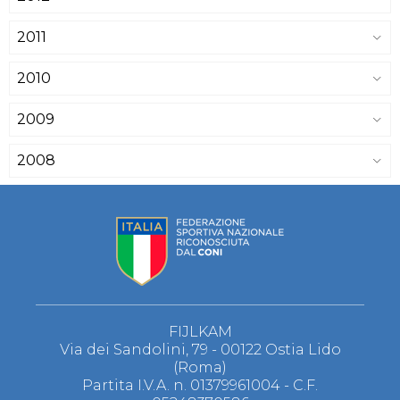
2011
2010
2009
2008
FIJLKAM
Via dei Sandolini, 79 - 00122 Ostia Lido
(Roma)
Partita I.V.A. n. 01379961004 - C.F.