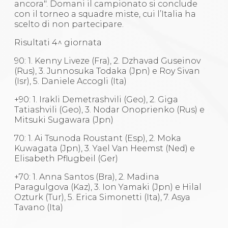
ancora". Domani il campionato si conclude
con il torneo a squadre miste, cui l’Italia ha
scelto di non partecipare.
Risultati 4^ giornata
90: 1. Kenny Liveze (Fra), 2. Dzhavad Guseinov
(Rus), 3. Junnosuka Todaka (Jpn) e Roy Sivan
(Isr), 5. Daniele Accogli (Ita)
+90: 1. Irakli Demetrashvili (Geo), 2. Giga
Tatiashvili (Geo), 3. Nodar Onoprienko (Rus) e
Mitsuki Sugawara (Jpn)
70: 1. Ai Tsunoda Roustant (Esp), 2. Moka
Kuwagata (Jpn), 3. Yael Van Heemst (Ned) e
Elisabeth Pflugbeil (Ger)
+70: 1. Anna Santos (Bra), 2. Madina
Paragulgova (Kaz), 3. Ion Yamaki (Jpn) e Hilal
Ozturk (Tur), 5. Erica Simonetti (Ita), 7. Asya
Tavano (Ita)