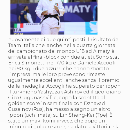
S'istrumpa
News
Calendario Attività
Difesa Personale MGA
La disciplina
News
Merchandising
nuovamente di due quinti posti il risultato del
Mappa del sito
Team Italia che, anche nella quarta giornata
Cerca
del campionato del mondo U18 ad Almaty, è
Contatti
arrivata al final-block con due atleti. Sono stati
News
Erica Simonetti nei +70 kg e Daniele Accogli
Cookies Accept
nei 90 kg, i due azzurri che hanno sfiorato
Newsletter
l’impresa, ma le loro prove sono rimaste
Catalogo formativo
ugualmente eccellenti, anche senza il premio
Webinar
della medaglia. Accogli ha superato per ippon
Corsi Monotematici
il turkmeno Yashyuzak Ashirov ed il georgiano
Corsi di Specializzazione
Gizo Gugunashvili e, dopo la sconfitta al
Corsi FIJLKAM-FISDIR
golden score in semifinale con Dzhavad
Corsi Preparatore Fisico
Guseinov (Rus), ha messo a segno un altro
Edutraining class - Didattica infantile
ippon (uchi mata) su Lin Sheng-Kai (Tpe). È
Corso dirigenti sportivi
stato un maki komi invece, che dopo un
Corso Direttore di Gara
minuto di golden score, ha dato la vittoria e la