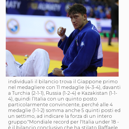
individuali il bilancio trova il Giappone primo
nel medagliere con 11 medaglie (4-3-4), davanti
a Turchia (2-1-1), Russia (1-2-4) e Kazakistan (1-1-
4), quindi l’Italia con un quinto posto
particolarmente convincente, perché alle 4
medaglie (1-1-2) somma anche 5 quinti posti ed
un settimo, ad indicare la forza di un intero
gruppo."Mondiale record per l'Italia under 18 -
è il bilancio conclusivo che ha stilato Raffaele