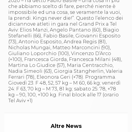
2020 – ha detto Fabio Basile – una cosa in più
Abilitazioni
che abbiamo scelto di fare, perché niente è
Sportello Fiscale
impossibile ed una cosa, se veramente la vuoi,
News
la prendi. Kings never die!”. Questo l’elenco dei
Modulistica
diciannove atleti in gara nel Grand Prix a Tel
FAQ
Aviv: Elios Manzi, Angelo Pantano (60), Biagio
Quesiti fiscali
Stefanelli (66), Fabio Basile, Giovanni Esposito
Sostenibilità
(73), Antonio Esposito, Andrea Regis (81),
Documenti
Nicholas Mungai, Matteo Marconcini (90),
Giuliano Loporchio (100), Vincenzo D’Arco
(+100), Francesca Giorda, Francesca Milani (48),
Martina Lo Giudice (57), Maria Centracchio,
Nadia Simeoli (63), Giorgia Stangherlin, Valeria
Ferrari (78), Eleonora Geri (+78). Programma.
Giovedì 23: F 48, 52, 57 kg – M 60, 66 kg; venerdì
24: F 63, 70 kg – M 73, 81 kg; sabato 25: 78, +78
kg – 90, 100, +100 kg. Final block alle 17 (orario
Tel Aviv +1)
Altre News