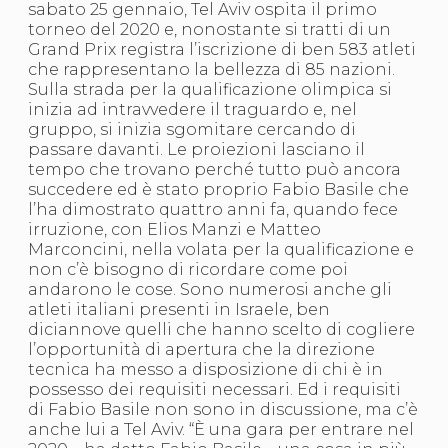
sabato 25 gennaio, Tel Aviv ospita il primo
S'istrumpa
torneo del 2020 e, nonostante si tratti di un
News
Grand Prix registra l’iscrizione di ben 583 atleti
Calendario Attività
che rappresentano la bellezza di 85 nazioni.
Difesa Personale MGA
Sulla strada per la qualificazione olimpica si
La disciplina
inizia ad intravvedere il traguardo e, nel
News
gruppo, si inizia sgomitare cercando di
Merchandising
passare davanti. Le proiezioni lasciano il
Mappa del sito
tempo che trovano perché tutto può ancora
Cerca
succedere ed è stato proprio Fabio Basile che
Contatti
l’ha dimostrato quattro anni fa, quando fece
News
irruzione, con Elios Manzi e Matteo
Cookies Accept
Marconcini, nella volata per la qualificazione e
Newsletter
non c’è bisogno di ricordare come poi
Catalogo formativo
andarono le cose. Sono numerosi anche gli
Webinar
atleti italiani presenti in Israele, ben
Corsi Monotematici
diciannove quelli che hanno scelto di cogliere
Corsi di Specializzazione
l’opportunità di apertura che la direzione
Corsi FIJLKAM-FISDIR
tecnica ha messo a disposizione di chi è in
Corsi Preparatore Fisico
possesso dei requisiti necessari. Ed i requisiti
Edutraining class - Didattica infantile
di Fabio Basile non sono in discussione, ma c’è
Corso dirigenti sportivi
anche lui a Tel Aviv. “È una gara per entrare nel
Corso Direttore di Gara