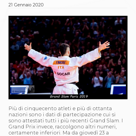
Gare e Risultati
21
Gennaio
2020
Albi Federali
Arbitri
Lotta
La disciplina
News
Gare e Risultati
Attività Didattica
Albi Federali
Karate
La disciplina
News
Gare e Risultati
Attività Didattica
Albi Federali
Arti marziali
Aikido
Ju Jitsu
Più di cinquecento atleti e più di ottanta
Sumo
nazioni sono i dati di partecipazione cui si
Capoeira
sono attestati tutti i più recenti Grand Slam. I
Grappling
Grand Prix invece, raccolgono altri numeri,
BJJ
certamente inferiori. Ma da giovedì 23 a
Pancrazio/Pankration