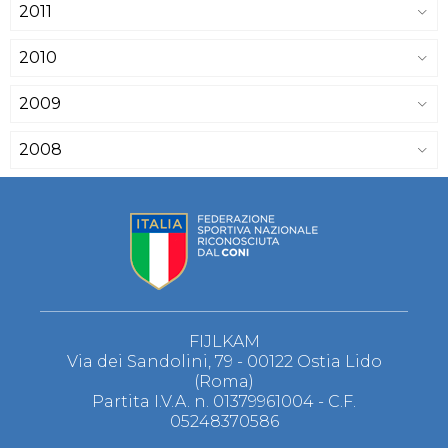
2011
2010
2009
2008
FIJLKAM
Via dei Sandolini, 79 - 00122 Ostia Lido
(Roma)
Partita I.V.A. n. 01379961004 - C.F.
05248370586