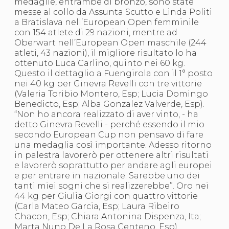
medaglie, entrambe di bronzo, sono state
S'istrumpa
messe al collo da Assunta Scutto e Linda Politi
News
a Bratislava nell’European Open femminile
Calendario Attività
con 154 atlete di 29 nazioni, mentre ad
Difesa Personale MGA
Oberwart nell’European Open maschile (244
La disciplina
atleti, 43 nazioni), il migliore risultato lo ha
News
ottenuto Luca Carlino, quinto nei 60 kg.
Merchandising
Questo il dettaglio a Fuengirola con il 1° posto
Mappa del sito
nei 40 kg per Ginevra Revelli con tre vittorie
Cerca
(Valeria Toribio Montero, Esp; Lucia Domingo
Contatti
Benedicto, Esp; Alba Gonzalez Valverde, Esp).
News
“Non ho ancora realizzato di aver vinto, - ha
Cookies Accept
detto Ginevra Revelli - perché essendo il mio
Newsletter
secondo European Cup non pensavo di fare
Catalogo formativo
una medaglia così importante. Adesso ritorno
Webinar
in palestra lavorerò per ottenere altri risultati
Corsi Monotematici
e lavorerò soprattutto per andare agli europei
Corsi di Specializzazione
e per entrare in nazionale. Sarebbe uno dei
Corsi FIJLKAM-FISDIR
tanti miei sogni che si realizzerebbe”. Oro nei
Corsi Preparatore Fisico
44 kg per Giulia Giorgi con quattro vittorie
Edutraining class - Didattica infantile
(Carla Mateo Garcia, Esp; Laura Ribeiro
Corso dirigenti sportivi
Chacon, Esp; Chiara Antonina Dispenza, Ita;
Corso Direttore di Gara
Marta Nuno De La Rosa Centeno, Esp).