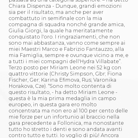
Chiara Dispenza - Dunque, grandi emozioni
sia per il risultato, ma anche per aver
combattuto in semifinale con la mia
compagna di squadra nonché grande amica,
Giulia Giorgi, la quale ha meritatamente
conquistato l'oro. I ringraziamenti, che non
sono mai abbastanza, vanno come sempre ai
miei Maestri Marco e Fabrizio Fantauzzo, alla
mia Famiglia, sempre e ovunque vicino a me, e
a tutti i miei compagni dell'Hydra Villabate”.
Terzo posto per Miriam Leone nei 52 kg con
quattro vittorie (Christy Simpson, Gbr; Fiona
Fischer, Ger; Karina Efimova, Rus; Varonika
Horakova, Cze). “Sono molto contenta di
questo risultato, - ha detto Miriam Leone -
questa è la mia prima medaglia in campo
europeo, in questa gara ero molto
concentrata ma non ero al 100 per cento delle
mie forze per un infortunio al braccio nella
gara precedente a Follonica, ma nonostante
tutto ho stretto i denti e sono andata avanti
contro tutto e tutti. Io voglio di più! Ancora