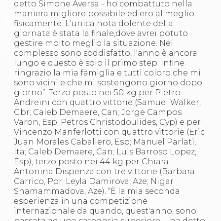
detto Simone Aversa - ho combattuto nella
maniera migliore possibile ed ero al meglio
fisicamente. L'unica nota dolente della
giornata è stata la finale,dove avrei potuto
gestire molto meglio la situazione. Nel
complesso sono soddisfatto, l'anno è ancora
lungo e questo è solo il primo step. Infine
ringrazio la mia famiglia e tutti coloro che mi
sono vicini e che mi sostengono giorno dopo
giorno”. Terzo posto nei 50 kg per Pietro
Andreini con quattro vittorie (Samuel Walker,
Gbr; Caleb Demaere, Can; Jorge Campos
Varon, Esp; Petros Christodoulides, Cyp) e per
Vincenzo Manferlotti con quattro vittorie (Eric
Juan Morales Caballero, Esp; Manuel Parlati,
Ita; Caleb Demaere, Can; Luis Barroso Lopez,
Esp), terzo posto nei 44 kg per Chiara
Antonina Dispenza con tre vittorie (Barbara
Carrico, Por; Leyla Damirova, Aze; Nigar
Shamammadova, Aze). “È la mia seconda
esperienza in una competizione
internazionale da quando, quest'anno, sono
passata ad una categoria superiore. – ha detto