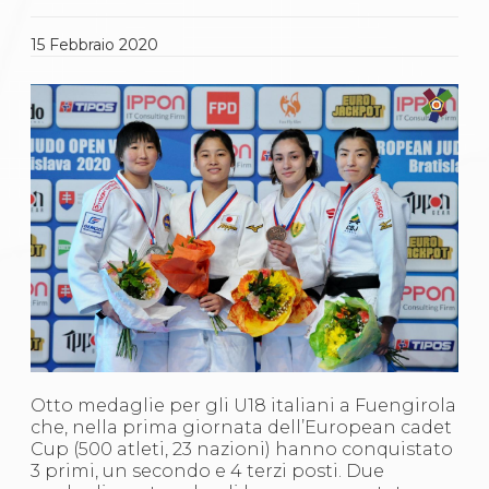
Gare e Risultati
Albi Federali
Arbitri
15
Febbraio
2020
Lotta
La disciplina
News
Gare e Risultati
Attività Didattica
Albi Federali
Karate
La disciplina
News
Gare e Risultati
Attività Didattica
Albi Federali
Arti marziali
Aikido
Ju Jitsu
Sumo
Otto medaglie per gli U18 italiani a Fuengirola
Capoeira
che, nella prima giornata dell’European cadet
Grappling
Cup (500 atleti, 23 nazioni) hanno conquistato
BJJ
3 primi, un secondo e 4 terzi posti. Due
Pancrazio/Pankration