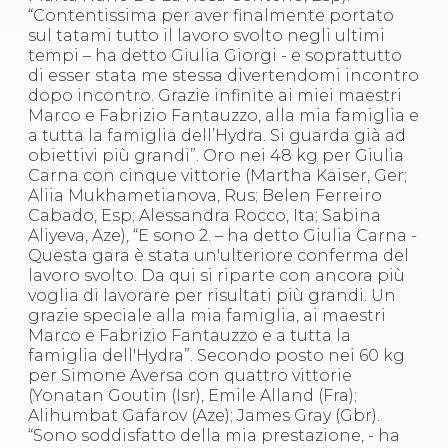
Abilitazioni
“Contentissima per aver finalmente portato
Sportello Fiscale
sul tatami tutto il lavoro svolto negli ultimi
News
tempi – ha detto Giulia Giorgi - e soprattutto
Modulistica
di esser stata me stessa divertendomi incontro
FAQ
dopo incontro. Grazie infinite ai miei maestri
Quesiti fiscali
Marco e Fabrizio Fantauzzo, alla mia famiglia e
Sostenibilità
a tutta la famiglia dell’Hydra. Si guarda già ad
Documenti
obiettivi più grandi”. Oro nei 48 kg per Giulia
Carna con cinque vittorie (Martha Kaiser, Ger;
Aliia Mukhametianova, Rus; Belen Ferreiro
Cabado, Esp; Alessandra Rocco, Ita; Sabina
Aliyeva, Aze), “E sono 2. – ha detto Giulia Carna -
Questa gara è stata un'ulteriore conferma del
lavoro svolto. Da qui si riparte con ancora più
voglia di lavorare per risultati più grandi. Un
grazie speciale alla mia famiglia, ai maestri
Marco e Fabrizio Fantauzzo e a tutta la
famiglia dell'Hydra”. Secondo posto nei 60 kg
per Simone Aversa con quattro vittorie
(Yonatan Goutin (Isr), Emile Alland (Fra);
Alihumbat Gafarov (Aze); James Gray (Gbr).
“Sono soddisfatto della mia prestazione, - ha