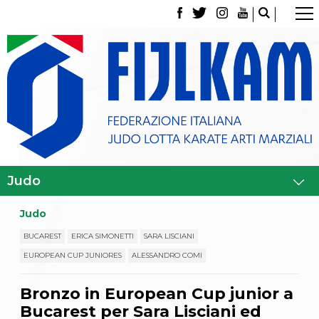
La Federazione
Tesseramento
Contatti
Norme e modulistica Affiliazioni e Tesseramenti
Polizza Assicurativa
Classifica Società Sportive con più di 100 atleti
tesserati
Azzurri
Giustizia Sportiva
Gare e Risultati
Archivio eventi
Dove siamo
Judo
Media
Partners
BUCAREST
ERICA SIMONETTI
SARA LISCIANI
Trasparenza
EUROPEAN CUP JUNIORES
ALESSANDRO COMI
Judo
La disciplina
Bronzo in European Cup junior a
News
Attività Didattica
Bucarest per Sara Lisciani ed