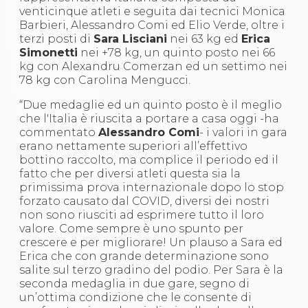
Abilitazioni
venticinque atleti e seguita dai tecnici Monica
Sportello Fiscale
Barbieri, Alessandro Comi ed Elio Verde, oltre i
News
terzi posti di
Sara Lisciani
nei 63 kg ed
Erica
Modulistica
Simonetti
nei +78 kg, un quinto posto nei 66
FAQ
kg con Alexandru Comerzan ed un settimo nei
Quesiti fiscali
78 kg con Carolina Mengucci.
Sostenibilità
Documenti
“Due medaglie ed un quinto posto è il meglio
che l'Italia è riuscita a portare a casa oggi -ha
commentato
Alessandro Comi
- i valori in gara
erano nettamente superiori all’effettivo
bottino raccolto, ma complice il periodo ed il
fatto che per diversi atleti questa sia la
primissima prova internazionale dopo lo stop
forzato causato dal COVID, diversi dei nostri
non sono riusciti ad esprimere tutto il loro
valore. Come sempre è uno spunto per
crescere e per migliorare! Un plauso a Sara ed
Erica che con grande determinazione sono
salite sul terzo gradino del podio. Per Sara è la
seconda medaglia in due gare, segno di
un’ottima condizione che le consente di