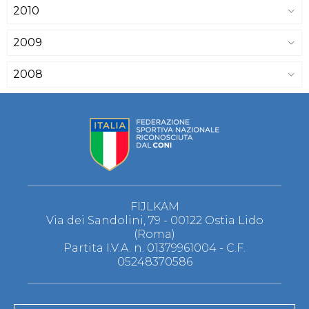
2010
2009
2008
FIJLKAM
Via dei Sandolini, 79 - 00122 Ostia Lido
(Roma)
Partita I.V.A. n. 01379961004 - C.F.
05248370586