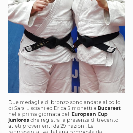
S'istrumpa
News
Calendario Attività
Difesa Personale MGA
La disciplina
News
Merchandising
Mappa del sito
Cerca
Contatti
News
Cookies Accept
Newsletter
Catalogo formativo
Webinar
Corsi Monotematici
Corsi di Specializzazione
Due medaglie di bronzo sono andate al collo
Corsi FIJLKAM-FISDIR
di Sara Lisciani ed Erica Simonetti a
Bucarest
Corsi Preparatore Fisico
nella prima giornata dell’
European Cup
Edutraining class - Didattica infantile
juniores
che registra la presenza di trecento
Corso dirigenti sportivi
atleti provenienti da 29 nazioni. La
Corso Direttore di Gara
rappresentativa italiana composta da