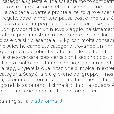
categoria. Questa è una squadra molto competit
prossimi mesi si completerà inserimenti nelle alt
La capitana Odette è pronta al terzo giro e speri
regalo, dopo la meritata pausa post olimpica si 
lavorare con impegno e dedizione come se nulla
buoni propositi per un nuovo viaggio, ha sistemat
sul tatami per dimostrare nuovamente il suo valore
ica e ora si ripresenta a 48 kg con molta consape
ie. Alice ha cambiato categoria, trovando un rinn
ungere i suoi obiettivi, atleta tra le più talentos
lle sue avversare cosa cerca con il secondo posto
migliorata molto nell’ultimo biennio, sia da un punto
a a raggiungere la qualificazione olimpica in extr
tegoria. Susy è la più giovane del gruppo, il nostr
a, lavoratrice e concreta, negli ultimi mesi ci fa f
grandi la aspettano. Il clima è ottimo, la squadra è
iale, direi che non ci resta che combattere”.
reaming sulla
piattaforma IJF