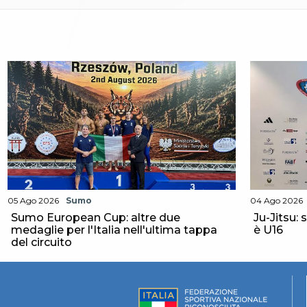
Catalogo formativo
Webinar
Corsi Monotematici
Corsi di Specializzazione
Corsi FIJLKAM-FISDIR
Corsi Preparatore Fisico
Edutraining class - Didattica infantile
Corso dirigenti sportivi
Corso Direttore di Gara
Abilitazioni
Sportello Fiscale
News
Modulistica
05 Ago 2026
Sumo
04 Ago 2026
FAQ
Sumo European Cup: altre due
Ju-Jitsu: 
Quesiti fiscali
medaglie per l'Italia nell'ultima tappa
è U16
Sostenibilità
del circuito
Documenti