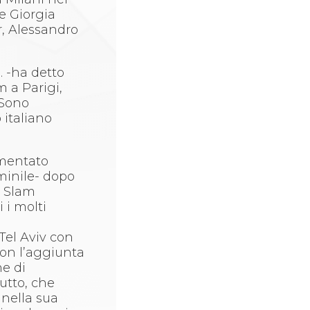
 e Giorgia
r, Alessandro
. -ha detto
m a Parigi,
 Sono
 italiano
mmentato
mminile- dopo
o Slam
 i molti
Tel Aviv con
con l’aggiunta
ne di
utto, che
 nella sua