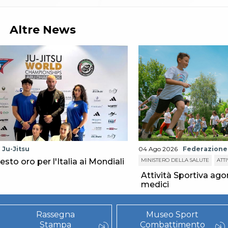
Altre News
Ju-Jitsu
04 Ago 2026
Federazione
sesto oro per l'Italia ai Mondiali
MINISTERO DELLA SALUTE
ATTI
Attività Sportiva agon
medici
Rassegna
Museo Sport
Stampa
Combattimento