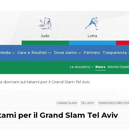
Judo
Lotta
Media
Gare e Risultati
Dove siamo
Partners
Trasparenza
La disciplina
News
Attività Didat
da domani sul tatami per il Grand Slam Tel Aviv
GRAND SLAM
TEL AVIV
FRANCESCO BRUYE
tami per il Grand Slam Tel Aviv