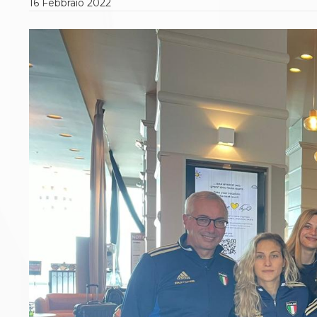
16
Febbraio
2022
Polizza Assicurativa
Classifica Società Sportive con più di 100 atleti
tesserati
Azzurri
Giustizia Sportiva
Protocollo udienze in videoconferenza
Documenti e Modulistica
Contatti
Provvedimenti in corso
Sentenze Giudice Sportivo
Sentenze Tribunale Federale
Sentenze Corte Sportiva e Federale di Appello
Sentenze di 1° Grado
Sentenze CAF
Sentenze Tribunale Nazionale Arbitrato per lo
Sport
Dispositivi Tribunale Federale
Dispositivi Corte Sportiva e Federale di Appello
Spese per l’accesso alla Giustizia
Gare e Risultati