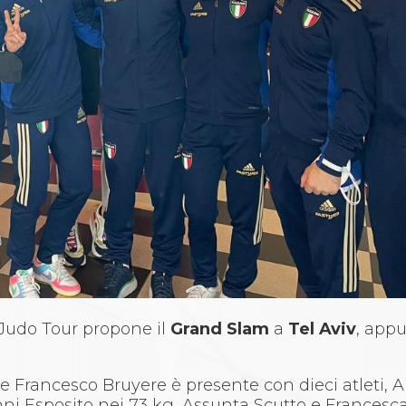
 Judo Tour propone il
Grand Slam
a
Tel Aviv
, app
i e Francesco Bruyere è presente con dieci atleti, 
ni Esposito nei 73 kg, Assunta Scutto e Francesca