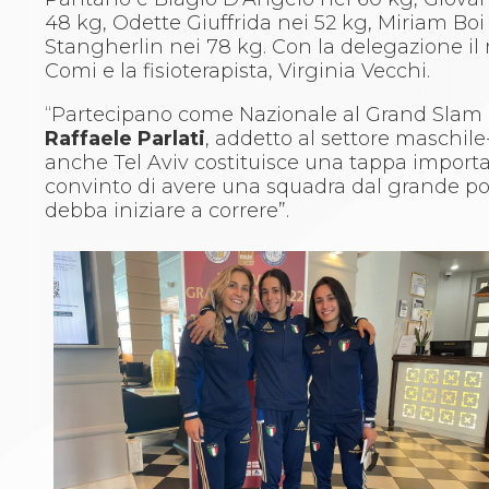
Whistleblowing
48 kg, Odette Giuffrida nei 52 kg, Miriam Boi 
Judo
Stangherlin nei 78 kg. Con la delegazione il
La disciplina
Comi e la fisioterapista, Virginia Vecchi.
News
Attività Didattica
“Partecipano come Nazionale al Grand Slam d
Gare e Risultati
Raffaele Parlati
, addetto al settore maschile
Albi Federali
anche Tel Aviv costituisce una tappa import
Arbitri
convinto di avere una squadra dal grande pot
Lotta
debba iniziare a correre”.
La disciplina
News
Gare e Risultati
Attività Didattica
Albi Federali
Karate
La disciplina
News
Gare e Risultati
Attività Didattica
Albi Federali
Arti marziali