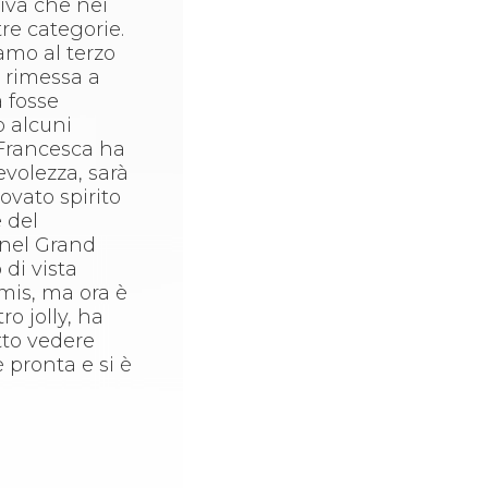
iva che nei
re categorie.
amo al terzo
è rimessa a
 fosse
o alcuni
. Francesca ha
volezza, sarà
ovato spirito
e del
 nel Grand
 di vista
emis, ma ora è
o jolly, ha
atto vedere
 pronta e si è