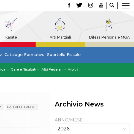
Karate
Arti Marziali
Difesa Personale MGA
Catalogo Formativo
Sportello Fiscale
tica
Gare e Risultati
Albi Federali
Arbitri
Archivio News
RE
RAFFAELE PARLATI
ANNO/MESE
2026