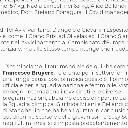
nei 57 kg, Nadia Simeoli nei 63 kg, Alice Bellandi
 medico, Dott. Stefano Bonagura, il Covid manage
i Tel Aviv Pantano, D'angelo e Giovanni Esposito
- e, come il Grand Prix ad Olivelas ed il Grand Sla
ante nell’avvicinamento al Campionato d'Europa.
enziale, ma allo stesso tempo ritengo che il Judo
“Ricominciamo il tour mondiale da qui -ha co
Francesco Bruyere
, referente per il settore fe
una lunga pausa post olimpica questo è il prim
ufficiale per la squadra nazionale femminile. Visti
impegni internazionali ravvicinati e le diverse
programmazioni, abbiamo deciso di ripartire da 
la Squadra olimpica, Giuffrida Milani e Bellandi 
di Stangherlin che ha ben figurato in conclusio
quadriennio scorso e della giovanissima Susy Sc
negli ultimi mesi si è imposta prepotentemente