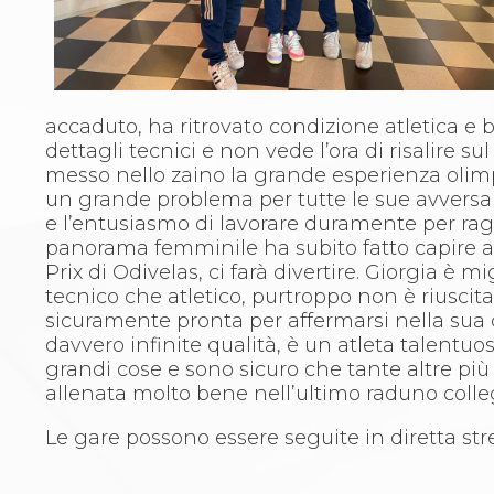
Aikido
Ju Jitsu
Sumo
Capoeira
Grappling
accaduto, ha ritrovato condizione atletica e 
BJJ
dettagli tecnici e non vede l’ora di risalire 
Pancrazio/Pankration
messo nello zaino la grande esperienza olimp
S'istrumpa
un grande problema per tutte le sue avversar
News
e l’entusiasmo di lavorare duramente per raggi
Calendario Attività
panorama femminile ha subito fatto capire a
Difesa Personale MGA
Prix di Odivelas, ci farà divertire. Giorgia è 
La disciplina
tecnico che atletico, purtroppo non è riuscit
News
sicuramente pronta per affermarsi nella sua ca
Merchandising
davvero infinite qualità, è un atleta talentuos
Mappa del sito
grandi cose e sono sicuro che tante altre più 
Cerca
allenata molto bene nell’ultimo raduno colleg
Contatti
News
Le gare possono essere seguite in diretta st
Cookies Accept
Newsletter