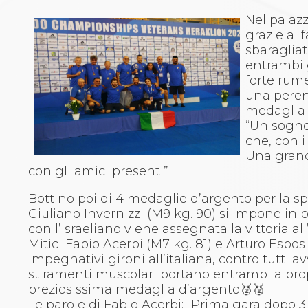
Whistleblowing
Judo
Nel palazz
La disciplina
grazie al 
News
sbaragliat
Attività Didattica
entrambi g
Gare e Risultati
forte rume
Albi Federali
una peren
Arbitri
medaglia 
Lotta
“Un sogno 
La disciplina
che, con i
News
Una grand
Gare e Risultati
con gli amici presenti”
Attività Didattica
Bottino poi di 4 medaglie d’argento per la sp
Albi Federali
Giuliano Invernizzi (M9 kg. 90) si impone in br
Karate
con l’israeliano viene assegnata la vittoria al
La disciplina
Mitici Fabio Acerbi (M7 kg. 81) e Arturo Espos
News
impegnativi gironi all’italiana, contro tutti avve
Gare e Risultati
stiramenti muscolari portano entrambi a propr
Attività Didattica
preziosissima medaglia d’argento🥈🥈
Albi Federali
Le parole di Fabio Acerbi: “Prima gara dopo 3
Arti marziali