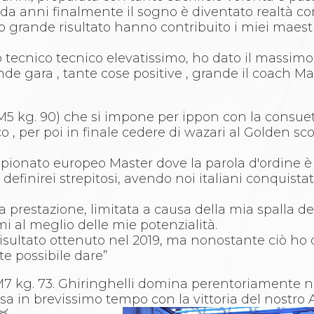
da anni finalmente il sogno è diventato realtà c
 grande risultato hanno contribuito i miei maestr
lo tecnico tecnico elevatissimo, ho dato il massimo
rande gara , tante cose positive , grande il coach 
M5 kg. 90) che si impone per ippon con la consuet
co , per poi in finale cedere di wazari al Golden sc
mpionato europeo Master dove la parola d'ordine è
li definirei strepitosi, avendo noi italiani conquista
restazione, limitata a causa della mia spalla de
 al meglio delle mie potenzialità.
 risultato ottenuto nel 2019, ma nonostante ciò ho
te possibile dare”
M7 kg. 73. Ghiringhelli domina perentoriamente n
lusa in brevissimo tempo con la vittoria del nostro 