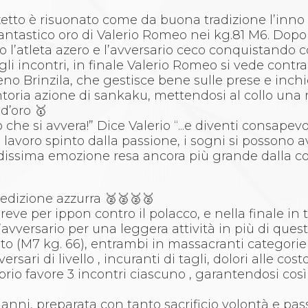
etto è risuonato come da buona tradizione l’inno 
fantastico oro di Valerio Romeo nei kg.81 M6. Dopo
o l’atleta azero e l’avversario ceco conquistando c
li incontri, in finale Valerio Romeo si vede contr
no Brinzila, che gestisce bene sulle prese e inchi
toria azione di sankaku, mettendosi al collo una 
d’oro 🥇
che si avvera!” Dice Valerio “...e diventi consapevo
l lavoro spinto dalla passione, i sogni si possono 
issima emozione resa ancora più grande dalla c
edizione azzurra 🥈🥈🥈🥈
eve per ippon contro il polacco, e nella finale in t
l’avversario per una leggera attività in più di ques
ito (M7 kg. 66), entrambi in massacranti categorie 
rsari di livello , incuranti di tagli, dolori alle cost
io favore 3 incontri ciascuno , garantendosi così
 anni, preparata con tanto sacrificio volontà e pas