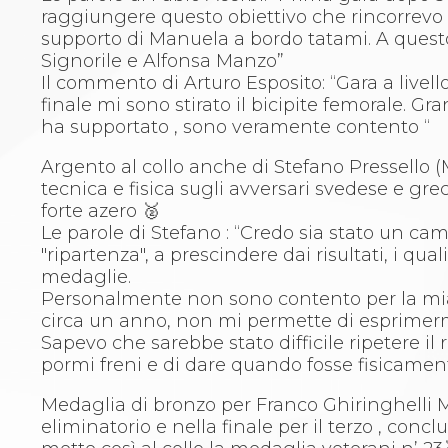
raggiungere questo obiettivo che rincorrevo 
Aikido
supporto di Manuela a bordo tatami. A questo
Ju Jitsu
Signorile e Alfonsa Manzo”
Sumo
Il commento di Arturo Esposito: “Gara a livel
Capoeira
finale mi sono stirato il bicipite femorale. G
Grappling
ha supportato , sono veramente contento “
BJJ
Pancrazio/Pankration
Argento al collo anche di Stefano Pressello (
S'istrumpa
tecnica e fisica sugli avversari svedese e gre
News
forte azero 🥈
Calendario Attività
Le parole di Stefano : “Credo sia stato un ca
Difesa Personale MGA
"ripartenza", a prescindere dai risultati, i qua
La disciplina
medaglie.
News
Personalmente non sono contento per la mia p
Merchandising
circa un anno, non mi permette di esprimermi
Mappa del sito
Sapevo che sarebbe stato difficile ripetere il
Cerca
pormi freni e di dare quando fosse fisicamen
Contatti
News
Medaglia di bronzo per Franco Ghiringhelli 
Cookies Accept
eliminatorio e nella finale per il terzo , conc
Newsletter