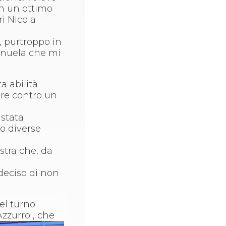
on un ottimo
i Nicola
, purtroppo in
Manuela che mi
a abilità
ore contro un
 stata
to diverse
stra che, da
 deciso di non
el turno
Azzurro , che