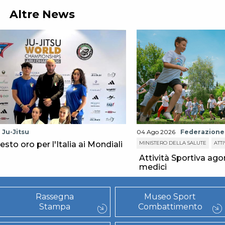
Altre News
Ju-Jitsu
04 Ago 2026
Federazione
sesto oro per l'Italia ai Mondiali
MINISTERO DELLA SALUTE
ATTI
Attività Sportiva agon
medici
Rassegna
Museo Sport
Stampa
Combattimento