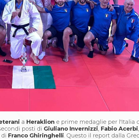
eterani
a
Heraklion
e prime medaglie per l'Italia
i secondi posti di
Giuliano Invernizzi
,
Fabio Acerbi
o di
Franco Ghiringhelli
. Questo il report dalla Greci