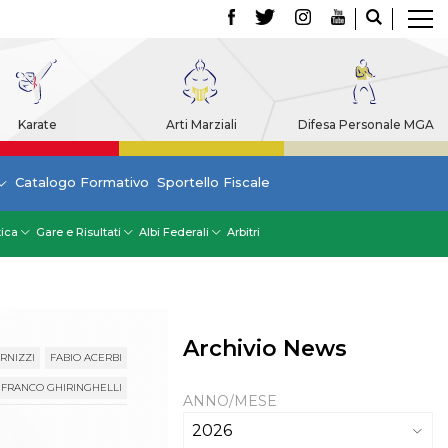
Karate
Arti Marziali
Difesa Personale MGA
Catalogo Formativo
Sportello Fiscale
tica
Gare e Risultati
Albi Federali
Arbitri
Archivio News
RNIZZI
FABIO ACERBI
FRANCO GHIRINGHELLI
ANNO/MESE
2026