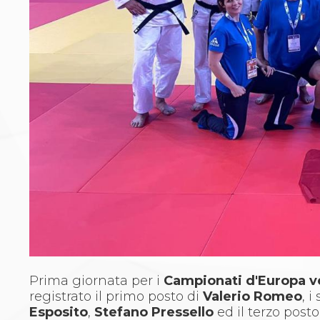
Archivio eventi
Dove siamo
Comitati Regionali
Società
La Federazione
Cerca Società Sportive
Media
Rassegna stampa
Pubblicazioni FIJLKAM
Libreria FIJLKAM
Athlon.net
Rivista ATHLON
Galleria Fotografica
Video
Partners
Trasparenza
FIJLKAM trasparente
Amministrazione
Prima giornata per i
Campionati d'Europa v
Avvisi
registrato il primo posto di
Valerio Romeo
, 
Gare d’Appalto
Esposito
,
Stefano Pressello
ed il terzo post