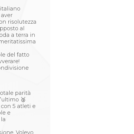
italiano
 aver
on risolutezza
apposto al
oda a terra in
meritatissima
le del fatto
avverare!
ondivisione
otale parità
t’ultimo 🥈
con 5 atleti e
ole e
 la
sione. Volevo