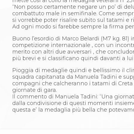
mette così al collo la medaglia veterani n’ 23
Catalogo formativo
“Non posso certamente negare un po’ di delu
Webinar
combattuto male in semifinale. Come sempr
Corsi Monotematici
si vorrebbe poter risalire subito sul tatami e r
Corsi di Specializzazione
Ad ogni modo si farebbe sempre la firma per 
Corsi FIJLKAM-FISDIR
Corsi Preparatore Fisico
Buono l’esordio di Marco Belardi (M7 kg. 81) 
Edutraining class - Didattica infantile
competizione internazionale , con un incontr
Corso dirigenti sportivi
merito con altri due avversari , che conclud
Corso Direttore di Gara
più brevi e si classificano quindi davanti a lui
Abilitazioni
Sportello Fiscale
Pioggia di medaglie quindi e bellissimo il cl
News
squadra capitanata da Manuela Tadini e suppo
Modulistica
compagni che calcheranno i tatami di Creta
FAQ
giornate di gara.
Quesiti fiscali
Il commento di Manuela Tadini: “Una giornata 
Sostenibilità
dalla condivisione di questi momenti insiem
Documenti
questa e’ la medaglia più bella che potevamo 