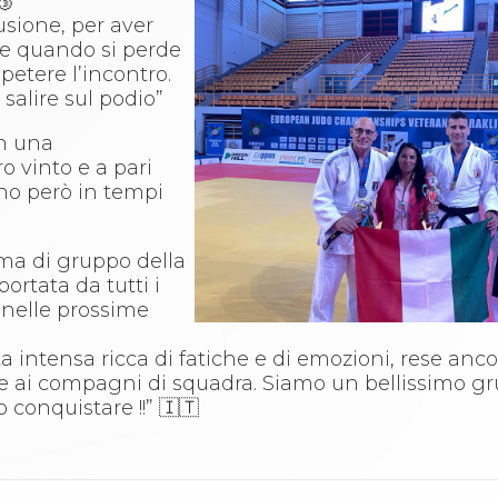
🥉
sione, per aver
e quando si perde
ipetere l’incontro.
salire sul podio”
in una
o vinto e a pari
ono però in tempi
ima di gruppo della
rtata da tutti i
 nelle prossime
intensa ricca di fatiche e di emozioni, rese anco
e ai compagni di squadra. Siamo un bellissimo gr
conquistare !!” 🇮🇹