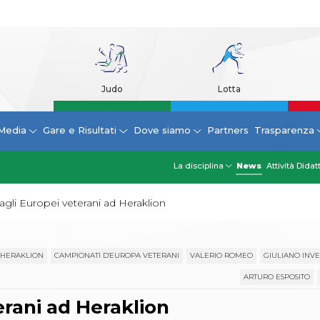
Judo
Lotta
Media
Gare e Risultati
Dove siamo
Partners
Trasparenza
La disciplina
News
Attività Didat
agli Europei veterani ad Heraklion
HERAKLION
CAMPIONATI D'EUROPA VETERANI
VALERIO ROMEO
GIULIANO INVE
ARTURO ESPOSITO
erani ad Heraklion