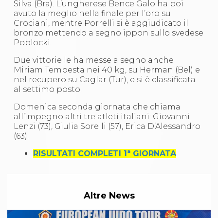
Abilitazioni
Silva (Bra). L’ungherese Bence Galo ha poi
Sportello Fiscale
avuto la meglio nella finale per l’oro su
News
Crociani, mentre Porrelli si è aggiudicato il
Modulistica
bronzo mettendo a segno ippon sullo svedese
FAQ
Poblocki.
Quesiti fiscali
Due vittorie le ha messe a segno anche
Sostenibilità
Miriam Tempesta nei 40 kg, su Herman (Bel) e
Documenti
nel recupero su Caglar (Tur), e si è classificata
al settimo posto.
Domenica seconda giornata che chiama
all’impegno altri tre atleti italiani: Giovanni
Lenzi (73), Giulia Sorelli (57), Erica D’Alessandro
(63).
RISULTATI COMPLETI 1ª GIORNATA
Altre News