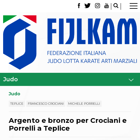
La Federazione
Tesseramento
Contatti
Norme e modulistica Affiliazioni e Tesseramenti
Polizza Assicurativa
Classifica Società Sportive con più di 100 atleti
tesserati
Azzurri
Giustizia Sportiva
Gare e Risultati
Archivio eventi
Dove siamo
Judo
Media
Partners
TEPLICE
FRANCESCO CROCIANI
MICHELE PORRELLI
Trasparenza
Judo
Argento e bronzo per Crociani e
La disciplina
Porrelli a Teplice
News
Attività Didattica