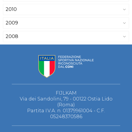
2010
2009
2008
FIJLKAM
Via dei Sandolini, 79 - 00122 Ostia Lido
(Roma)
Partita I.V.A. n. 01379961004 - C.F.
05248370586