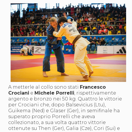
S'istrumpa
News
Calendario Attività
Difesa Personale MGA
La disciplina
News
Merchandising
Mappa del sito
Cerca
Contatti
News
Cookies Accept
Newsletter
Catalogo formativo
Webinar
A metterle al collo sono stati
Francesco
Corsi Monotematici
Crociani
e
Michele Porrelli
, rispettivamente
Corsi di Specializzazione
argento e bronzo nei 50 kg. Quattro le vittorie
Corsi FIJLKAM-FISDIR
per Crociani che, dopo Balsevicius (Ltu),
Corsi Preparatore Fisico
Guikema (Ned) e Glaser (Ger), in semifinale ha
Edutraining class - Didattica infantile
superato proprio Porrelli che aveva
Corso dirigenti sportivi
collezionato, a sua volta quattro vittorie
Corso Direttore di Gara
ottenute su Then (Ger), Galia (Cze), Cori (Sui) e