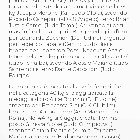
podio Cristian Parisi (C.R.S. Akiyama), terzo
Luca Dandreis (Sakura Osimo). Vince nella 73
kg Jacopo Merone (Kan Judo Olbia), secondo
Riccardo Canepari (KDK S. Angelo), terzo Brian
Justin Camol (Judo Tamai). Arrivando ai pesi
massimi nella categoria 81 kg medaglia d’oro
per Leonardo Zuccheri (DLF Udine), argento
per Federico Labate (Centro Judo Bra) e
bronzo per Leonardo Rossi (Kodokan Anzio).
Infine nella 81+ kg primo posto per Alessio Loi
(Judo Terralba), secondo Alessio Maiano (Judo
Sanremo) e terzo Dante Ceccaroni (Judo
Foligno).
La domenica è toccato alla serie femminile:
nella categoria 40 kg si è aggiudicata la
medaglia d’oro Alice Bronzin (DLF Udine),
argento per Francesca Sini (O.K. Club Im),
bronzo per Aurora Ferro (ASD Mandraccio
Roma). Nei 44 kg si è aggiudicata il primo
posto Ginevra Aloise (Judo Olimpic Asti),
seconda Chiara Daniele (Kumiai To), terza
Maria Garramone (Budon Semmon Gakko).