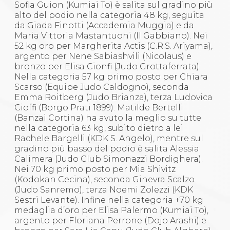
Sofia Guion (Kumiai To) è salita sul gradino più
alto del podio nella categoria 48 kg, seguita
da Giada Finotti (Accademia Muggia) e da
Maria Vittoria Mastantuoni (Il Gabbiano). Nei
52 kg oro per Margherita Actis (C.R.S. Ariyama),
argento per Nene Sabiashvili (Nicolaus) e
bronzo per Elisa Cionfi (Judo Grottaferrata).
Nella categoria 57 kg primo posto per Chiara
Scarso (Equipe Judo Caldogno), seconda
Emma Roitberg (Judo Brianza), terza Ludovica
Cioffi (Borgo Prati 1899). Matilde Bertelli
(Banzai Cortina) ha avuto la meglio su tutte
nella categoria 63 kg, subito dietro a lei
Rachele Bargelli (KDK S. Angelo), mentre sul
gradino più basso del podio è salita Alessia
Calimera (Judo Club Simonazzi Bordighera).
Nei 70 kg primo posto per Mia Shivitz
(Kodokan Cecina), seconda Ginevra Scalzo
(Judo Sanremo), terza Noemi Zolezzi (KDK
Sestri Levante). Infine nella categoria +70 kg
medaglia d’oro per Elisa Palermo (Kumiai To),
argento per Floriana Perrone (Dojo Arashi) e