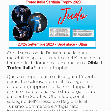
S'istrumpa
News
Calendario Attività
Difesa Personale MGA
La disciplina
News
Merchandising
Mappa del sito
Cerca
Contatti
News
Con il successo dell’Akiyama nella gara
Cookies Accept
maschile disputata sabato e del Kumiai nella
Newsletter
femminile di domenica si è concluso a
Olbia
il
Catalogo formativo
Trofeo
Italia
Sardinia Trophy.
Webinar
Questo il report dalla sede di gara. L'evento,
Corsi Monotematici
dedicato esclusivamente alla categoria
Corsi di Specializzazione
esordienti, rappresenta la terza tappa del
Corsi FIJLKAM-FISDIR
circuito Trofeo Italia, ed è stato organizzato
Corsi Preparatore Fisico
dal Centro Sportivo Olbia Judo, con il
Edutraining class - Didattica infantile
sostegno dell'Assessorato Regionale al
Corso dirigenti sportivi
Turismo, Commercio e Artigianato,
Corso Direttore di Gara