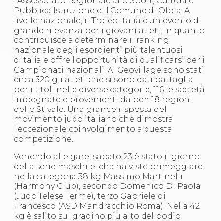
l'Assessorato Regionale allo Sport, Cultura e
Abilitazioni
Pubblica Istruzione e il Comune di Olbia. A
Sportello Fiscale
livello nazionale, il Trofeo Italia è un evento di
News
grande rilevanza per i giovani atleti, in quanto
Modulistica
contribuisce a determinare il ranking
FAQ
nazionale degli esordienti più talentuosi
Quesiti fiscali
d'Italia e offre l'opportunità di qualificarsi per i
Sostenibilità
Campionati nazionali. Al Geovillage sono stati
Documenti
circa 320 gli atleti che si sono dati battaglia
per i titoli nelle diverse categorie, 116 le società
impegnate e provenienti da ben 18 regioni
dello Stivale. Una grande risposta del
movimento judo italiano che dimostra
l'eccezionale coinvolgimento a questa
competizione.
Venendo alle gare, sabato 23 è stato il giorno
della serie maschile, che ha visto primeggiare
nella categoria 38 kg Massimo Martinelli
(Harmony Club), secondo Domenico Di Paola
(Judo Telese Terme), terzo Gabriele di
Francesco (ASD Mandracchio Roma). Nella 42
kg è salito sul gradino più alto del podio