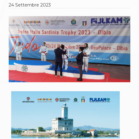
Gare e Risultati
24
Settembre
2023
Albi Federali
Arbitri
Lotta
La disciplina
News
Gare e Risultati
Attività Didattica
Albi Federali
Karate
La disciplina
News
Gare e Risultati
Attività Didattica
Albi Federali
Arti marziali
Aikido
Ju Jitsu
Sumo
Capoeira
Grappling
BJJ
Pancrazio/Pankration