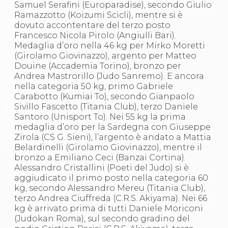
Samuel Serafini (Europaradise), secondo Giulio
Ramazzotto (Koizumi Scicli), mentre si è
dovuto accontentare del terzo posto
Francesco Nicola Pirolo (Angiulli Bari).
Medaglia d’oro nella 46 kg per Mirko Moretti
(Girolamo Giovinazzo), argento per Matteo
Douine (Accademia Torino), bronzo per
Andrea Mastrorillo (Judo Sanremo). E ancora
nella categoria 50 kg, primo Gabriele
Carabotto (Kumiai To), secondo Gianpaolo
Sivillo Fascetto (Titania Club), terzo Daniele
Santoro (Unisport To). Nei 55 kg la prima
medaglia d’oro per la Sardegna con Giuseppe
Zirola (CS G. Sieni), l’argento è andato a Mattia
Belardinelli (Girolamo Giovinazzo), mentre il
bronzo a Emiliano Ceci (Banzai Cortina).
Alessandro Cristallini (Poeti del Judo) si è
aggiudicato il primo posto nella categoria 60
kg, secondo Alessandro Mereu (Titania Club),
terzo Andrea Ciuffreda (C.R.S. Akiyama). Nei 66
kg è arrivato prima di tutti Daniele Moriconi
(Judokan Roma), sul secondo gradino del