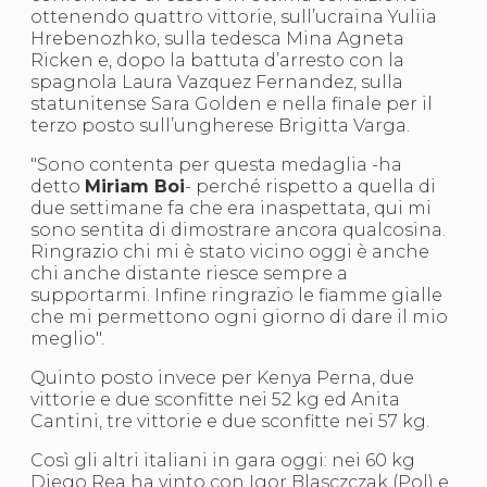
S'istrumpa
ottenendo quattro vittorie, sull’ucraina Yuliia
News
Hrebenozhko, sulla tedesca Mina Agneta
Calendario Attività
Ricken e, dopo la battuta d’arresto con la
Difesa Personale MGA
spagnola Laura Vazquez Fernandez, sulla
La disciplina
statunitense Sara Golden e nella finale per il
News
terzo posto sull’ungherese Brigitta Varga.
Merchandising
"Sono contenta per questa medaglia -ha
Mappa del sito
detto
Miriam Boi
- perché rispetto a quella di
Cerca
due settimane fa che era inaspettata, qui mi
Contatti
sono sentita di dimostrare ancora qualcosina.
News
Ringrazio chi mi è stato vicino oggi è anche
Cookies Accept
chi anche distante riesce sempre a
Newsletter
supportarmi. Infine ringrazio le fiamme gialle
Catalogo formativo
che mi permettono ogni giorno di dare il mio
Webinar
meglio".
Corsi Monotematici
Corsi di Specializzazione
Quinto posto invece per Kenya Perna, due
Corsi FIJLKAM-FISDIR
vittorie e due sconfitte nei 52 kg ed Anita
Corsi Preparatore Fisico
Cantini, tre vittorie e due sconfitte nei 57 kg.
Edutraining class - Didattica infantile
Corso dirigenti sportivi
Così gli altri italiani in gara oggi: nei 60 kg
Corso Direttore di Gara
Diego Rea ha vinto con Igor Blasczczak (Pol) e