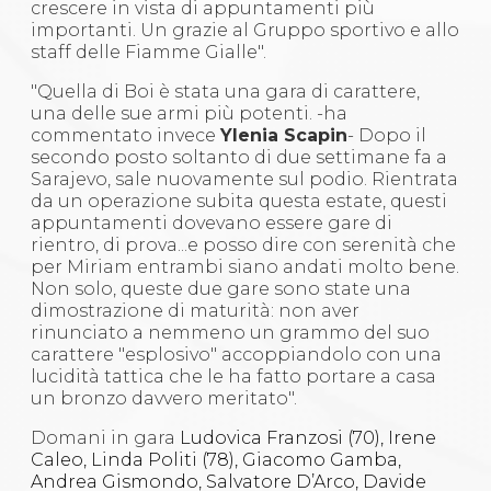
crescere in vista di appuntamenti più
importanti. Un grazie al Gruppo sportivo e allo
staff delle Fiamme Gialle".
"Quella di Boi è stata una gara di carattere,
una delle sue armi più potenti. -ha
commentato invece
Ylenia Scapin
- Dopo il
secondo posto soltanto di due settimane fa a
Sarajevo, sale nuovamente sul podio. Rientrata
da un operazione subita questa estate, questi
appuntamenti dovevano essere gare di
rientro, di prova...e posso dire con serenità che
per Miriam entrambi siano andati molto bene.
Non solo, queste due gare sono state una
dimostrazione di maturità: non aver
rinunciato a nemmeno un grammo del suo
carattere "esplosivo" accoppiandolo con una
lucidità tattica che le ha fatto portare a casa
un bronzo davvero meritato".
Domani in gara
Ludovica Franzosi (70), Irene
Caleo, Linda Politi (78), Giacomo Gamba,
Andrea Gismondo, Salvatore D’Arco, Davide