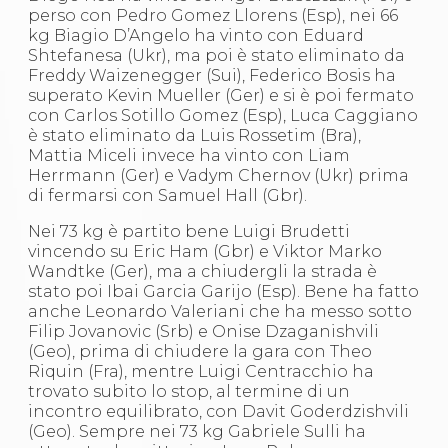
Abilitazioni
perso con Pedro Gomez Llorens (Esp), nei 66
Sportello Fiscale
kg Biagio D’Angelo ha vinto con Eduard
News
Shtefanesa (Ukr), ma poi è stato eliminato da
Modulistica
Freddy Waizenegger (Sui), Federico Bosis ha
FAQ
superato Kevin Mueller (Ger) e si è poi fermato
Quesiti fiscali
con Carlos Sotillo Gomez (Esp), Luca Caggiano
Sostenibilità
è stato eliminato da Luis Rossetim (Bra),
Documenti
Mattia Miceli invece ha vinto con Liam
Herrmann (Ger) e Vadym Chernov (Ukr) prima
di fermarsi con Samuel Hall (Gbr).
Nei 73 kg è partito bene Luigi Brudetti
vincendo su Eric Ham (Gbr) e Viktor Marko
Wandtke (Ger), ma a chiudergli la strada è
stato poi Ibai Garcia Garijo (Esp). Bene ha fatto
anche Leonardo Valeriani che ha messo sotto
Filip Jovanovic (Srb) e Onise Dzaganishvili
(Geo), prima di chiudere la gara con Theo
Riquin (Fra), mentre Luigi Centracchio ha
trovato subito lo stop, al termine di un
incontro equilibrato, con Davit Goderdzishvili
(Geo). Sempre nei 73 kg Gabriele Sulli ha