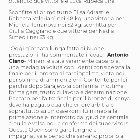
ottenuto due vittorie e Luca Rubeca una.
Sconfitte al primo turno Elisa Adrasti e
Rebecca Valeriani nei 48 kg, una vittoria per
Michela Terranova nei 52 kg, sconfitta per
Giulia Caggiano e due vittorie per Nadia
Simeoli nei 63 kg.
"Oggi giornata lunga fatta di buone
prestazioni -ha commentato il coach
Antonio
Ciano
- Miriam è stata veramente caparbia,
una medaglia voluta con i denti considerata la
finale per il bronzo al cardiopalma, vinta poi
per somma di ammonizioni. Contento per lei
perché dopo Sarajevo si conferma in ottima
forma gara, frutto di lavoro e determinazione.
Peccato per l'altra finale per il bronzo di Kenya
dove ha pagato qualche errore arbitrale
soprattutto su un osaekomi fulmineo alla
prima azione e interrotto dal giudice centrale,
a nulla è valsa poi la conferma dei supervisors.
Queste Open sono gare lunghe e
impegnative e penso che servano proprio a