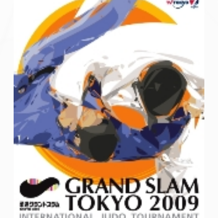
Gare e Risultati
Albi Federali
Arbitri
Lotta
La disciplina
News
Gare e Risultati
Attività Didattica
Albi Federali
Karate
La disciplina
News
Gare e Risultati
Attività Didattica
Albi Federali
Arti marziali
Aikido
Ju Jitsu
Sumo
Capoeira
Grappling
BJJ
Pancrazio/Pankration