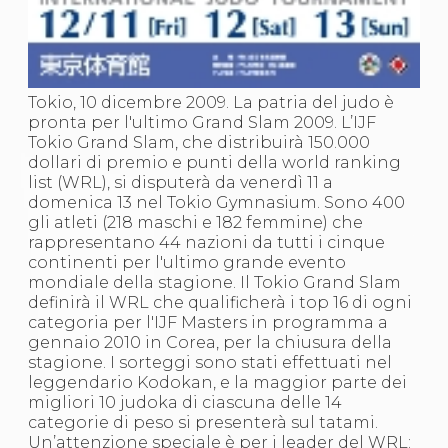
S'istrumpa
News
Calendario Attività
Difesa Personale MGA
La disciplina
Tokio, 10 dicembre 2009. La patria del judo è
News
pronta per l'ultimo Grand Slam 2009. L’IJF
Merchandising
Tokio Grand Slam, che distribuirà 150.000
Mappa del sito
dollari di premio e punti della world ranking
Cerca
list (WRL), si disputerà da venerdì 11 a
Contatti
domenica 13 nel Tokio Gymnasium. Sono 400
News
gli atleti (218 maschi e 182 femmine) che
Cookies Accept
rappresentano 44 nazioni da tutti i cinque
Newsletter
continenti per l'ultimo grande evento
Catalogo formativo
mondiale della stagione. Il Tokio Grand Slam
Webinar
definirà il WRL che qualificherà i top 16 di ogni
Corsi Monotematici
categoria per l'IJF Masters in programma a
Corsi di Specializzazione
gennaio 2010 in Corea, per la chiusura della
Corsi FIJLKAM-FISDIR
stagione. I sorteggi sono stati effettuati nel
Corsi Preparatore Fisico
leggendario Kodokan, e la maggior parte dei
Edutraining class - Didattica infantile
migliori 10 judoka di ciascuna delle 14
Corso dirigenti sportivi
categorie di peso si presenterà sul tatami.
Corso Direttore di Gara
Un’attenzione speciale è per i leader del WRL: