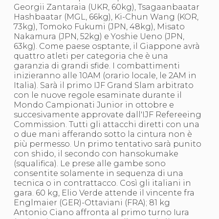
Abilitazioni
Georgii Zantaraia (UKR, 60kg), Tsagaanbaatar
Sportello Fiscale
Hashbaatar (MGL, 66kg), Ki-Chun Wang (KOR,
News
73kg), Tomoko Fukumi (JPN, 48kg), Misato
Modulistica
Nakamura (JPN, 52kg) e Yoshie Ueno (JPN,
FAQ
63kg). Come paese osptante, il Giappone avrà
Quesiti fiscali
quattro atleti per categoria che è una
Sostenibilità
garanzia di grandi sfide. I combattimenti
Documenti
inizieranno alle 10AM (orario locale, le 2AM in
Italia). Sarà il primo IJF Grand Slam arbitrato
con le nuove regole esaminate durante il
Mondo Campionati Junior in ottobre e
succesivamente approvate dall'IJF Refereeing
Commission. Tutti gli attacchi diretti con una
o due mani afferando sotto la cintura non è
più permesso. Un primo tentativo sarà punito
con shido, il secondo con hansokumake
(squalifica). Le prese alle gambe sono
consentite solamente in sequenza di una
tecnica o in contrattacco. Così gli italiani in
gara. 60 kg, Elio Verde attende il vincente fra
Englmaier (GER)-Ottaviani (FRA); 81 kg
Antonio Ciano affronta al primo turno Iura