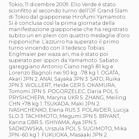
Gare e Risultati
Tokio, 11 dicembre 2009. Elio Verde è stato
Albi Federali
sconfitto al secondo turno dell’IJF Grand Slam
Arbitri
di Tokio dal giapponese Hirofumi Yamamoto.
Lotta
Si è conclusa così la prima giornata della
La disciplina
manifestazione giapponese che ha registrato
News
subito un en plein con quattro medaglie d’oro
Gare e Risultati
nipponiche. L’azzurro ha superato il primo
Attività Didattica
turno vincendo con il tedesco Tobias
Albi Federali
Englmaier per waza ari, ma è stato poi
Karate
superato per ippon da Yamamoto. Sabato
La disciplina
gareggiano Antonio Ciano negli 81 kg e
News
Lorenzo Bagnoli nei 90 kg. -78 kg 1. OGATA,
Gare e Risultati
Akari JPN 2. ANAI, Sayaka JPN 3. SATO, Ruika
Attività Didattica
JPN 3. WOLLERT, Heide GER 5. OKAMURA,
Albi Federali
Tomomi JPN 5. POGORZELEC, Daria POL 5.
Arti marziali
PRYSHCHEPA, Maryna UKR 5. ZHANG, Meiling
Aikido
CHN +78 kg 1. TSUKADA, Maki JPN 2.
Ju Jitsu
IVASHCHENKO, Elena RUS 3. POLAVDER, Lucija
Sumo
SLO 3. TACHIMOTO, Megumi JPN 5. BRYANT,
Capoeira
Karina GBR 5. ISHIYAMA, Aya JPN 5.
Grappling
SADKOWSKA, Urszula POL 5. SUGIMOTO, Mika
BJJ
JPN -60 kg 1. FUKUOKA, Masaaki JPN 2.
Pancrazio/Pankration