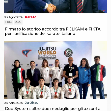
Abilitazioni
Sportello Fiscale
News
Modulistica
08 Ago 2026
Karate
FAQ
FIKTA
2026
Quesiti fiscali
Firmato lo storico accordo tra FIJLKAM e FIKTA
Sostenibilità
per l’unificazione del karate italiano
Documenti
08 Ago 2026
Ju-Jitsu
Duo System: altre due medaglie per gli azzurri ai