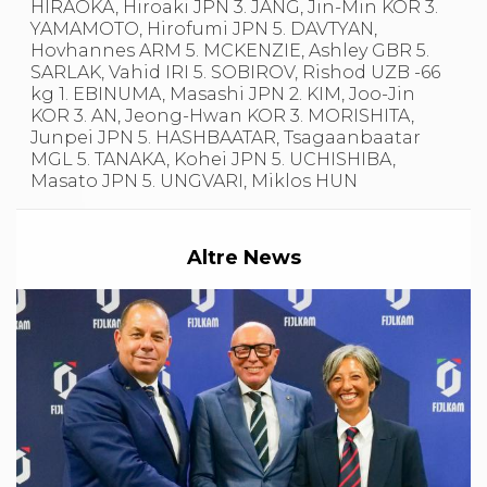
HIRAOKA, Hiroaki JPN 3. JANG, Jin-Min KOR 3.
S'istrumpa
YAMAMOTO, Hirofumi JPN 5. DAVTYAN,
News
Hovhannes ARM 5. MCKENZIE, Ashley GBR 5.
Calendario Attività
SARLAK, Vahid IRI 5. SOBIROV, Rishod UZB -66
Difesa Personale MGA
kg 1. EBINUMA, Masashi JPN 2. KIM, Joo-Jin
La disciplina
KOR 3. AN, Jeong-Hwan KOR 3. MORISHITA,
News
Junpei JPN 5. HASHBAATAR, Tsagaanbaatar
Merchandising
MGL 5. TANAKA, Kohei JPN 5. UCHISHIBA,
Mappa del sito
Masato JPN 5. UNGVARI, Miklos HUN
Cerca
Contatti
News
Cookies Accept
Altre News
Newsletter
Catalogo formativo
Webinar
Corsi Monotematici
Corsi di Specializzazione
Corsi FIJLKAM-FISDIR
Corsi Preparatore Fisico
Edutraining class - Didattica infantile
Corso dirigenti sportivi
Corso Direttore di Gara