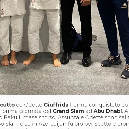
cutto
ed Odette
Giuffrida
hanno conquistato du
la prima giornata del
Grand Slam
ad
Abu Dhabi
. 
o Baku il mese scorso, Assunta e Odette sono sali
so Slam e se in Azerbaijan fu oro
per Scutto e bro