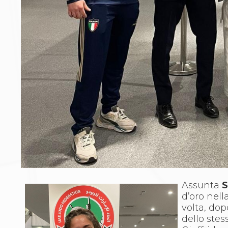
Archivio eventi
Dove siamo
Comitati Regionali
Società
La Federazione
Cerca Società Sportive
Media
Rassegna stampa
Pubblicazioni FIJLKAM
Libreria FIJLKAM
Athlon.net
Rivista ATHLON
Galleria Fotografica
Video
Partners
Trasparenza
Assunta
S
FIJLKAM trasparente
d’oro nel
Amministrazione
volta, dop
Avvisi
dello stes
Gare d’Appalto