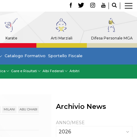
Karate
Arti Marziali
Difesa Personale MGA
Catalogo Formativo
Sportello Fiscale
tica
Gare e Risultati
Albi Federali
Arbitri
Archivio News
MILANI
ABU DHABI
ANNO/MESE
2026