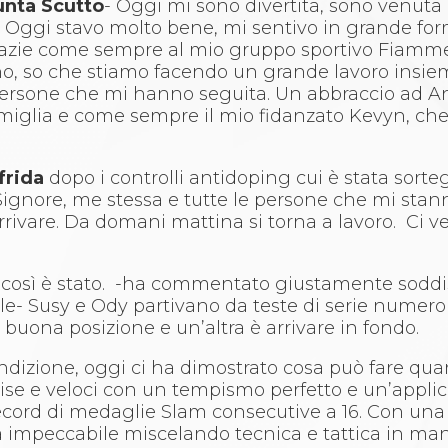
unta Scutto
- Oggi mi sono divertita, sono venuta
mi! Oggi stavo molto bene, mi sentivo in grande fo
razie come sempre al mio gruppo sportivo Fiamme 
ano, so che stiamo facendo un grande lavoro insiem
e persone che mi hanno seguita. Un abbraccio ad A
famiglia e come sempre il mio fidanzato Kevyn, ch
frida
dopo i controlli antidoping cui è stata sorte
l Signore, me stessa e tutte le persone che mi sta
 arrivare. Da domani mattina si torna a lavoro. Ci 
 così è stato. -ha commentato giustamente soddi
le- Susy e Ody partivano da teste di serie numero
 buona posizione e un’altra è arrivare in fondo.
ondizione, oggi ci ha dimostrato cosa può fare qua
ecise e veloci con un tempismo perfetto e un’appli
 record di medaglie Slam consecutive a 16. Con u
a impeccabile miscelando tecnica e tattica in man