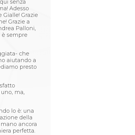
 qui senza
rma! Adesso
Gialle! Grazie
e! Grazie a
ndrea Palloni,
e è sempre
ggiata- che
nno aiutando a
vediamo presto
sfatto
 uno, ma,
ndo lo è: una
cazione della
na mano ancora
iera perfetta.