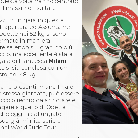
, questa volta hanno centrato
il massimo risultato.
zzurri in gara in questa
di apertura ed Assunta nei
Odette nei 52 kg si sono
fermate in maniera
e salendo sul gradino più
odio, ma eccellente è stata
gara di Francesca
Milani
e si sia conclusa con un
sto nei 48 kg.
urre presenti in una finale-
a stessa giornata, può essere
piccolo record da annotare e
gere a quello di Odette
 che oggi ha allungato
sua già infinita serie di
nel World Judo Tour.