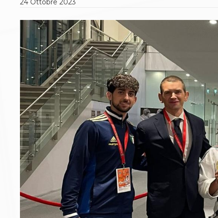
24
Ottobre
2023
Polizza Assicurativa
Classifica Società Sportive con più di 100 atleti
tesserati
Azzurri
Giustizia Sportiva
Protocollo udienze in videoconferenza
Documenti e Modulistica
Contatti
Provvedimenti in corso
Sentenze Giudice Sportivo
Sentenze Tribunale Federale
Sentenze Corte Sportiva e Federale di Appello
Sentenze di 1° Grado
Sentenze CAF
Sentenze Tribunale Nazionale Arbitrato per lo
Sport
Dispositivi Tribunale Federale
Dispositivi Corte Sportiva e Federale di Appello
Spese per l’accesso alla Giustizia
Gare e Risultati