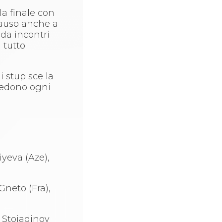
a finale con
plauso anche a
da incontri
 tutto
 stupisce la
ocedono ogni
iyeva (Aze),
Gneto (Fra),
a Stojadinov