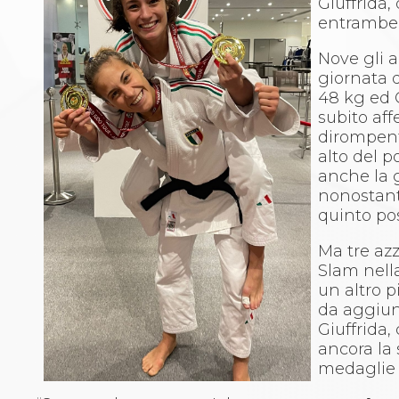
Giuffrida
Whistleblowing
entrambe 
Judo
La disciplina
Nove gli a
News
giornata 
Attività Didattica
48 kg ed 
Gare e Risultati
subito af
Albi Federali
dirompent
Arbitri
alto del p
Lotta
anche la 
La disciplina
nonostant
News
quinto po
Gare e Risultati
Attività Didattica
Ma tre azz
Albi Federali
Slam nell
Karate
un altro 
La disciplina
da aggiun
News
Giuffrida,
Gare e Risultati
ancora la 
Attività Didattica
medaglie 
Albi Federali
Arti marziali