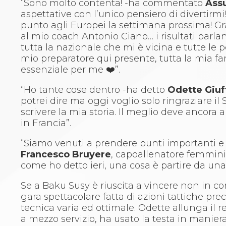
“Sono molto contenta! -ha commentato
Ass
Aikido
aspettative con l’unico pensiero di divertir
Ju Jitsu
punto agli Europei la settimana prossima! G
Sumo
al mio coach Antonio Ciano… i risultati parl
Capoeira
tutta la nazionale che mi è vicina e tutte l
Grappling
mio preparatore qui presente, tutta la mia 
BJJ
essenziale per me ❤️”.
Pancrazio/Pankration
S'istrumpa
“Ho tante cose dentro -ha detto
Odette Giuf
News
potrei dire ma oggi voglio solo ringraziare i
Calendario Attività
scrivere la mia storia. Il meglio deve ancora
Difesa Personale MGA
in Francia”.
La disciplina
News
“Siamo venuti a prendere punti importanti e
Merchandising
Francesco Bruyere
, capoallenatore femmini
Mappa del sito
come ho detto ieri, una cosa è partire da una
Cerca
Se a Baku Susy è riuscita a vincere non in c
Contatti
gara spettacolare fatta di azioni tattiche pr
News
tecnica varia ed ottimale. Odette allunga il
Cookies Accept
a mezzo servizio, ha usato la testa in manier
Newsletter