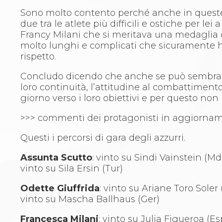
Catalogo formativo
Sono molto contento perché anche in queste c
Webinar
due tra le atlete più difficili e ostiche per l
Corsi Monotematici
Francy Milani che si meritava una medaglia d
Corsi di Specializzazione
molto lunghi e complicati che sicuramente han
Corsi FIJLKAM-FISDIR
rispetto.
Corsi Preparatore Fisico
Edutraining class - Didattica infantile
Concludo dicendo che anche se può sembrare 
Corso dirigenti sportivi
loro continuità, l’attitudine al combattiment
Corso Direttore di Gara
giorno verso i loro obiettivi e per questo non
Abilitazioni
Sportello Fiscale
>>> commenti dei protagonisti in aggiorna
News
Modulistica
Questi i percorsi di gara degli azzurri.
FAQ
Assunta Scutto
: vinto su Sindi Vainstein (Md
Quesiti fiscali
vinto su Sila Ersin (Tur)
Sostenibilità
Documenti
Odette Giuffrida
: vinto su Ariane Toro Soler
vinto su Mascha Ballhaus (Ger)
Francesca Milani
: vinto su Julia Figueroa (E