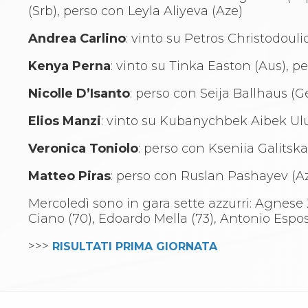
(Srb), perso con Leyla Aliyeva (Aze)
Andrea Carlino
: vinto su Petros Christodoul
Kenya Perna
: vinto su Tinka Easton (Aus), pe
Nicolle D’Isanto
: perso con Seija Ballhaus (G
Elios Manzi
: vinto su Kubanychbek Aibek Ulu
Veronica Toniolo
: perso con Kseniia Galitska
Matteo Piras
: perso con Ruslan Pashayev (A
Mercoledì sono in gara sette azzurri: Agnese 
Ciano (70), Edoardo Mella (73), Antonio Esp
>>>
RISULTATI PRIMA GIORNATA