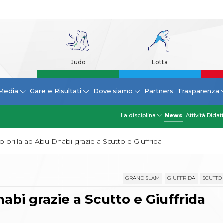
Judo
Lotta
Media
Gare e Risultati
Dove siamo
Partners
Trasparenza
La disciplina
News
Attività Didat
 brilla ad Abu Dhabi grazie a Scutto e Giuffrida
GRAND SLAM
GIUFFRIDA
SCUTTO
abi grazie a Scutto e Giuffrida