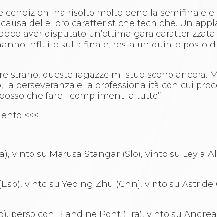
ondizioni ha risolto molto bene la semifinale e l
ei a causa delle loro caratteristiche tecniche. Un ap
opo aver disputato un’ottima gara caratterizzata 
no influito sulla finale, resta un quinto posto di
strano, queste ragazze mi stupiscono ancora. Mi
o, la perseveranza e la professionalità con cui pr
 posso che fare i complimenti a tutte”.
mento <<<
a), vinto su Marusa Stangar (Slo), vinto su Leyla Al
 (Esp), vinto su Yeqing Zhu (Chn), vinto su Astride 
sp), perso con Blandine Pont (Fra), vinto su Andre