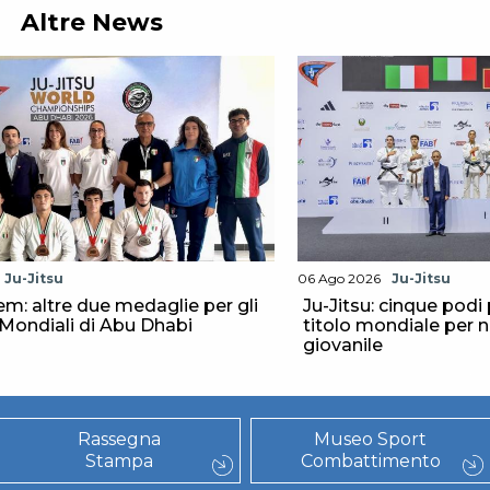
Altre News
Ju-Jitsu
06 Ago 2026
Ju-Jitsu
m: altre due medaglie per gli
Ju-Jitsu: cinque podi 
i Mondiali di Abu Dhabi
titolo mondiale per n
giovanile
Rassegna
Museo Sport
Stampa
Combattimento