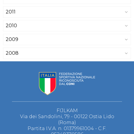
2011
2010
2009
2008
FIJLKAM
Via dei Sandolini, 79 - 00122 Ostia Lido
(Roma)
Partita I.V.A. n. 01379961004 - C.F.