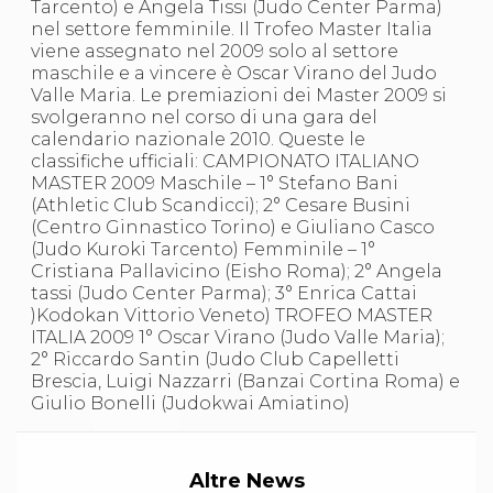
Tarcento) e Angela Tissi (Judo Center Parma)
S'istrumpa
nel settore femminile. Il Trofeo Master Italia
News
viene assegnato nel 2009 solo al settore
Calendario Attività
maschile e a vincere è Oscar Virano del Judo
Difesa Personale MGA
Valle Maria. Le premiazioni dei Master 2009 si
La disciplina
svolgeranno nel corso di una gara del
News
calendario nazionale 2010. Queste le
Merchandising
classifiche ufficiali: CAMPIONATO ITALIANO
Mappa del sito
MASTER 2009 Maschile – 1° Stefano Bani
Cerca
(Athletic Club Scandicci); 2° Cesare Busini
Contatti
(Centro Ginnastico Torino) e Giuliano Casco
News
(Judo Kuroki Tarcento) Femminile – 1°
Cookies Accept
Cristiana Pallavicino (Eisho Roma); 2° Angela
Newsletter
tassi (Judo Center Parma); 3° Enrica Cattai
Catalogo formativo
)Kodokan Vittorio Veneto) TROFEO MASTER
Webinar
ITALIA 2009 1° Oscar Virano (Judo Valle Maria);
Corsi Monotematici
2° Riccardo Santin (Judo Club Capelletti
Corsi di Specializzazione
Brescia, Luigi Nazzarri (Banzai Cortina Roma) e
Corsi FIJLKAM-FISDIR
Giulio Bonelli (Judokwai Amiatino)
Corsi Preparatore Fisico
Edutraining class - Didattica infantile
Corso dirigenti sportivi
Corso Direttore di Gara
Altre News