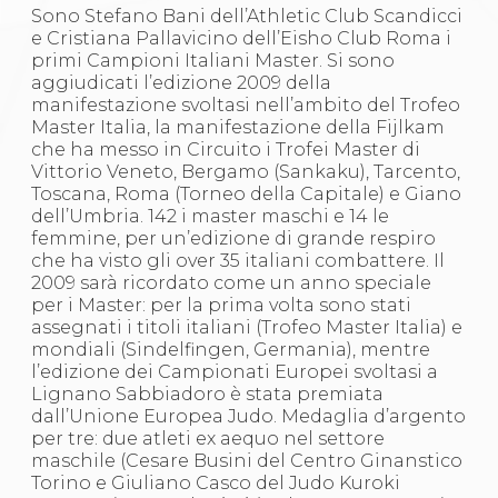
Gare e Risultati
Sono Stefano Bani dell’Athletic Club Scandicci
Albi Federali
e Cristiana Pallavicino dell’Eisho Club Roma i
Arbitri
primi Campioni Italiani Master. Si sono
Lotta
aggiudicati l’edizione 2009 della
La disciplina
manifestazione svoltasi nell’ambito del Trofeo
News
Master Italia, la manifestazione della Fijlkam
Gare e Risultati
che ha messo in Circuito i Trofei Master di
Attività Didattica
Vittorio Veneto, Bergamo (Sankaku), Tarcento,
Albi Federali
Toscana, Roma (Torneo della Capitale) e Giano
Karate
dell’Umbria. 142 i master maschi e 14 le
La disciplina
femmine, per un’edizione di grande respiro
News
che ha visto gli over 35 italiani combattere. Il
Gare e Risultati
2009 sarà ricordato come un anno speciale
Attività Didattica
per i Master: per la prima volta sono stati
Albi Federali
assegnati i titoli italiani (Trofeo Master Italia) e
Arti marziali
mondiali (Sindelfingen, Germania), mentre
Aikido
l’edizione dei Campionati Europei svoltasi a
Ju Jitsu
Lignano Sabbiadoro è stata premiata
Sumo
dall’Unione Europea Judo. Medaglia d’argento
Capoeira
per tre: due atleti ex aequo nel settore
Grappling
maschile (Cesare Busini del Centro Ginanstico
BJJ
Torino e Giuliano Casco del Judo Kuroki
Pancrazio/Pankration