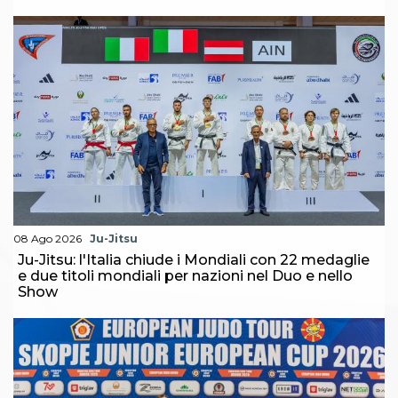
Abilitazioni
Sportello Fiscale
News
Modulistica
FAQ
Quesiti fiscali
Sostenibilità
Documenti
08 Ago 2026
Ju-Jitsu
Ju-Jitsu: l'Italia chiude i Mondiali con 22 medaglie
e due titoli mondiali per nazioni nel Duo e nello
Show