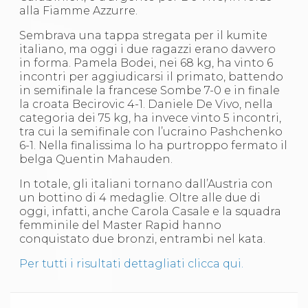
S'istrumpa
alla Fiamme Azzurre.
News
Sembrava una tappa stregata per il kumite
Calendario Attività
italiano, ma oggi i due ragazzi erano davvero
Difesa Personale MGA
in forma. Pamela Bodei, nei 68 kg, ha vinto 6
La disciplina
incontri per aggiudicarsi il primato, battendo
News
in semifinale la francese Sombe 7-0 e in finale
Merchandising
la croata Becirovic 4-1. Daniele De Vivo, nella
Mappa del sito
categoria dei 75 kg, ha invece vinto 5 incontri,
Cerca
tra cui la semifinale con l’ucraino Pashchenko
Contatti
6-1. Nella finalissima lo ha purtroppo fermato il
News
belga Quentin Mahauden.
Cookies Accept
Newsletter
In totale, gli italiani tornano dall’Austria con
Catalogo formativo
un bottino di 4 medaglie. Oltre alle due di
Webinar
oggi, infatti, anche Carola Casale e la squadra
Corsi Monotematici
femminile del Master Rapid hanno
Corsi di Specializzazione
conquistato due bronzi, entrambi nel kata.
Corsi FIJLKAM-FISDIR
Corsi Preparatore Fisico
Per tutti i risultati dettagliati clicca qui.
Edutraining class - Didattica infantile
Corso dirigenti sportivi
Corso Direttore di Gara