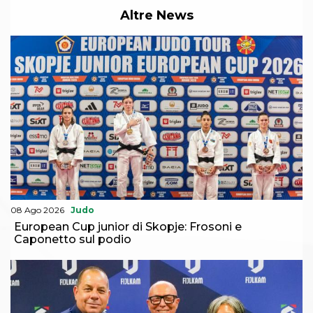
Abilitazioni
Altre News
Sportello Fiscale
News
Modulistica
FAQ
Quesiti fiscali
Sostenibilità
Documenti
08 Ago 2026
Judo
European Cup junior di Skopje: Frosoni e
Caponetto sul podio