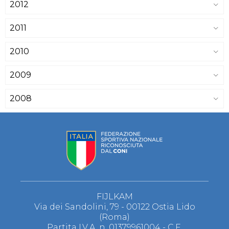
2012
2011
2010
2009
2008
FIJLKAM
Via dei Sandolini, 79 - 00122 Ostia Lido
(Roma)
Partita I.V.A. n. 01379961004 - C.F.