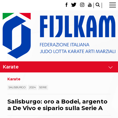
La Federazione
Tesseramento
Contatti
Norme e modulistica Affiliazioni e Tesseramenti
Polizza Assicurativa
Classifica Società Sportive con più di 100 atleti
tesserati
Azzurri
Giustizia Sportiva
Gare e Risultati
Archivio eventi
Dove siamo
Karate
Media
Partners
SALISBURGO
2024
SERIE
Trasparenza
Judo
Salisburgo: oro a Bodei, argento
La disciplina
a De Vivo e sipario sulla Serie A
News
Attività Didattica