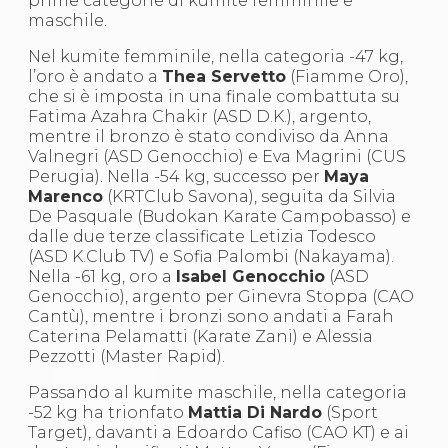
prime categorie di kumite femminile e
S'istrumpa
maschile.
News
Calendario Attività
Nel kumite femminile, nella categoria -47 kg,
Difesa Personale MGA
l’oro è andato a
Thea Servetto
(Fiamme Oro),
La disciplina
che si è imposta in una finale combattuta su
News
Fatima Azahra Chakir (ASD D.K.), argento,
Merchandising
mentre il bronzo è stato condiviso da Anna
Mappa del sito
Valnegri (ASD Genocchio) e Eva Magrini (CUS
Cerca
Perugia). Nella -54 kg, successo per
Maya
Contatti
Marenco
(KRTClub Savona), seguita da Silvia
News
De Pasquale (Budokan Karate Campobasso) e
Cookies Accept
dalle due terze classificate Letizia Todesco
Newsletter
(ASD K.Club TV) e Sofia Palombi (Nakayama).
Catalogo formativo
Nella -61 kg, oro a
Isabel Genocchio
(ASD
Webinar
Genocchio), argento per Ginevra Stoppa (CAO
Corsi Monotematici
Cantù), mentre i bronzi sono andati a Farah
Corsi di Specializzazione
Caterina Pelamatti (Karate Zani) e Alessia
Corsi FIJLKAM-FISDIR
Pezzotti (Master Rapid).
Corsi Preparatore Fisico
Passando al kumite maschile, nella categoria
Edutraining class - Didattica infantile
-52 kg ha trionfato
Mattia Di Nardo
(Sport
Corso dirigenti sportivi
Target), davanti a Edoardo Cafiso (CAO KT) e ai
Corso Direttore di Gara