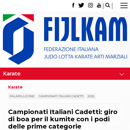
La Federazione
Tesseramento
Contatti
Norme e modulistica Affiliazioni e Tesseramenti
Polizza Assicurativa
Classifica Società Sportive con più di 100 atleti
tesserati
Azzurri
Giustizia Sportiva
Gare e Risultati
Archivio eventi
Dove siamo
Karate
Media
Partners
PALAPELLICONE
CAMPIONATI ITALIANI CADETTI
2025
Trasparenza
Judo
Campionati Italiani Cadetti: giro
La disciplina
di boa per il kumite con i podi
News
Attività Didattica
delle prime categorie