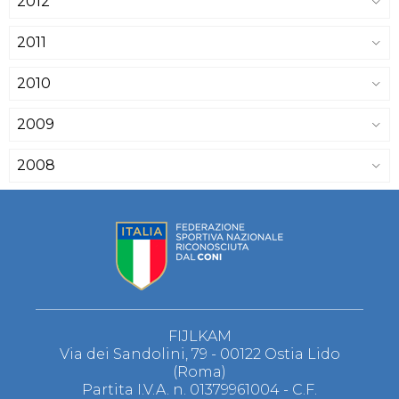
2012
2011
2010
2009
2008
FIJLKAM
Via dei Sandolini, 79 - 00122 Ostia Lido
(Roma)
Partita I.V.A. n. 01379961004 - C.F.