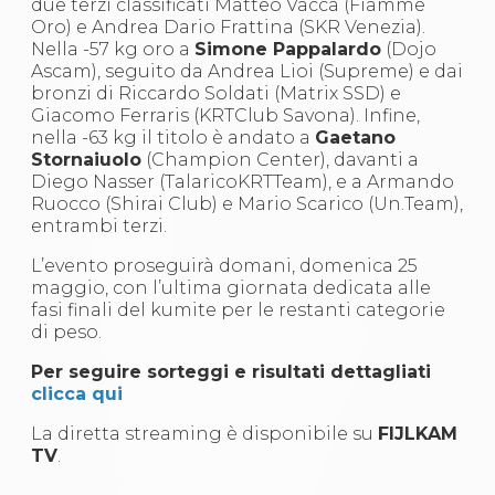
due terzi classificati Matteo Vacca (Fiamme
Abilitazioni
Oro) e Andrea Dario Frattina (SKR Venezia).
Sportello Fiscale
Nella -57 kg oro a
Simone Pappalardo
(Dojo
News
Ascam), seguito da Andrea Lioi (Supreme) e dai
Modulistica
bronzi di Riccardo Soldati (Matrix SSD) e
FAQ
Giacomo Ferraris (KRTClub Savona). Infine,
Quesiti fiscali
nella -63 kg il titolo è andato a
Gaetano
Sostenibilità
Stornaiuolo
(Champion Center), davanti a
Documenti
Diego Nasser (TalaricoKRTTeam), e a Armando
Ruocco (Shirai Club) e Mario Scarico (Un.Team),
entrambi terzi.
L’evento proseguirà domani, domenica 25
maggio, con l’ultima giornata dedicata alle
fasi finali del kumite per le restanti categorie
di peso.
Per seguire sorteggi e risultati dettagliati
clicca qui
La diretta streaming è disponibile su
FIJLKAM
TV
.