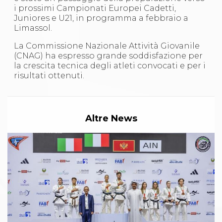
Abilitazioni
i prossimi Campionati Europei Cadetti,
Sportello Fiscale
Juniores e U21, in programma a febbraio a
News
Limassol.
Modulistica
FAQ
La Commissione Nazionale Attività Giovanile
Quesiti fiscali
(CNAG) ha espresso grande soddisfazione per
Sostenibilità
la crescita tecnica degli atleti convocati e per i
Documenti
risultati ottenuti.
Altre News