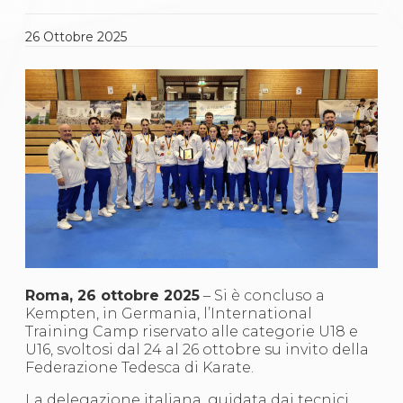
Gare e Risultati
Albi Federali
Arbitri
26
Ottobre
2025
Lotta
La disciplina
News
Gare e Risultati
Attività Didattica
Albi Federali
Karate
La disciplina
News
Gare e Risultati
Attività Didattica
Albi Federali
Arti marziali
Aikido
Roma, 26 ottobre 2025
– Si è concluso a
Ju Jitsu
Kempten, in Germania, l’International
Sumo
Training Camp riservato alle categorie U18 e
Capoeira
U16, svoltosi dal 24 al 26 ottobre su invito della
Grappling
Federazione Tedesca di Karate.
BJJ
Pancrazio/Pankration
La delegazione italiana, guidata dai tecnici