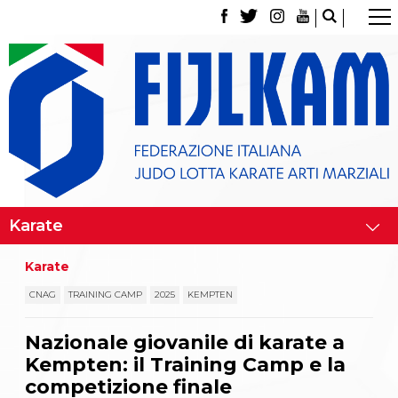
La Federazione
Tesseramento
Contatti
Norme e modulistica Affiliazioni e Tesseramenti
Polizza Assicurativa
Classifica Società Sportive con più di 100 atleti
tesserati
Azzurri
Giustizia Sportiva
Gare e Risultati
Archivio eventi
Dove siamo
Karate
Media
Partners
CNAG
TRAINING CAMP
2025
KEMPTEN
Trasparenza
Judo
Nazionale giovanile di karate a
La disciplina
Kempten: il Training Camp e la
News
Attività Didattica
competizione finale