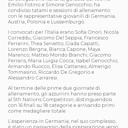
S'istrumpa
Emilio Fotino e Simone Genocchio, ha
News
condiviso tatami e sessioni di allenamento
Calendario Attività
con le rappresentative giovanili di Germania,
Difesa Personale MGA
Austria, Polonia e Lussemburgo.
La disciplina
I convocati per l’Italia erano Sofia Onori, Nicola
News
Correddu, Giacomo Del Seppia, Francesco
Merchandising
Ferrarini, Thea Servetto, Giada Capatti,
Mappa del sito
Lorenzo Bergna, Bianca Capone, Maya
Cerca
Marenco, Matteo Mondo Branchi, Giacomo
Contatti
Ferraris, Maria Luigia Cocca, Isabel Genocchio,
News
Armando Ruocco, Elisa Cattaneo, Almerigo
Cookies Accept
Tommasino, Riccardo De Gregorio e
Newsletter
Alessandro Carraresi.
Catalogo formativo
Webinar
Al termine delle prime due giornate di
Corsi Monotematici
allenamento, gli azzurrini hanno preso parte
Corsi di Specializzazione
al 5th Nations Competition, distinguendosi
Corsi FIJLKAM-FISDIR
con 16 finali su 18 categorie e arrivando primi
Corsi Preparatore Fisico
come medagliere totale.
Edutraining class - Didattica infantile
Corso dirigenti sportivi
L’esperienza in Germania, nel suo complesso,
Corso Direttore di Gara
è stato un passaggio della preparazione verso