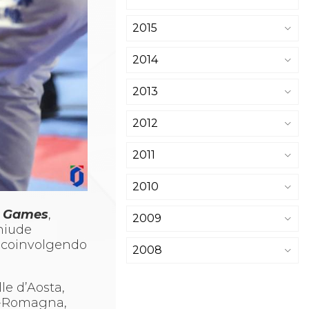
2015
2014
2013
2012
2011
2010
 Games
,
2009
chiude
i, coinvolgendo
2008
le d’Aosta,
a-Romagna,