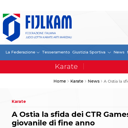
La Federazione
La FIJLKAM
Organigramma
Storia
Campioni di tutti i tempi
News
La Federazione
Tesseramento
Giustizia Sportiva
News
Carte Federali
Comunicazioni Federali
Convenzioni
Centro Olimpico
Home
Karate
News
A Ostia la s
Tecnici
Contatti
Safeguarding Policy
Karate
Ufficiali di Gara
Antidoping e tutela sanitaria
A Ostia la sfida dei CTR Games
Tesseramento
Contatti
giovanile di fine anno
Norme e modulistica Affiliazioni e Tesseramenti