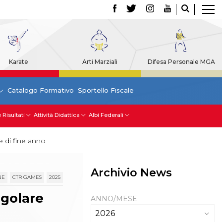
Karate
Arti Marziali
Difesa Personale MGA
Catalogo Formativo
Sportello Fiscale
 Risultati
Attività Didattica
Albi Federali
e di fine anno
Archivio News
NE
CTR GAMES
2025
ngolare
ANNO/MESE
2026