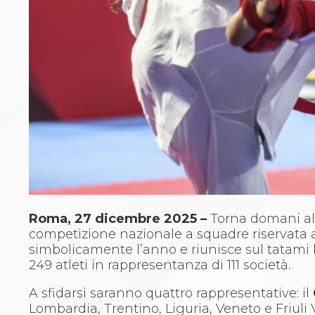
Archivio eventi
Dove siamo
Comitati Regionali
Società
La Federazione
Cerca Società Sportive
Media
Rassegna stampa
Pubblicazioni FIJLKAM
Libreria FIJLKAM
Athlon.net
Rivista ATHLON
Galleria Fotografica
Video
Roma, 27 dicembre 2025 –
Torna domani al
Partners
competizione nazionale a squadre riservata a
Trasparenza
simbolicamente l’anno e riunisce sul tatami le
FIJLKAM trasparente
249 atleti in rappresentanza di 111 società.
Amministrazione
Avvisi
A sfidarsi saranno quattro rappresentative: il
Gare d’Appalto
Lombardia, Trentino, Liguria, Veneto e Friuli V