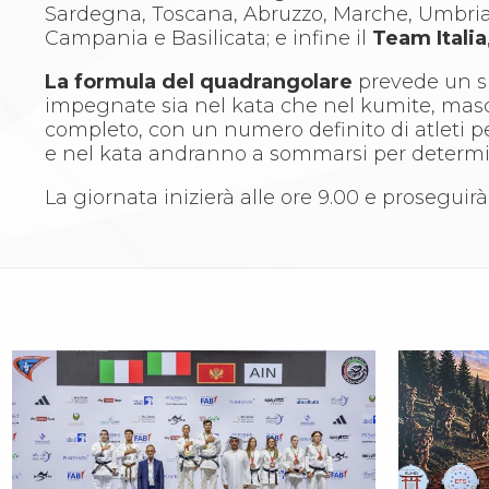
Whistleblowing
Sardegna, Toscana, Abruzzo, Marche, Umbria 
Judo
Campania e Basilicata; e infine il
Team Italia
La disciplina
News
La formula del quadrangolare
prevede un 
Attività Didattica
impegnate sia nel kata che nel kumite, mas
Gare e Risultati
completo, con un numero definito di atleti pe
Albi Federali
e nel kata andranno a sommarsi per determina
Arbitri
Lotta
La giornata inizierà alle ore 9.00 e proseguirà
La disciplina
News
Gare e Risultati
Attività Didattica
Albi Federali
Karate
La disciplina
News
Gare e Risultati
Attività Didattica
Albi Federali
Arti marziali