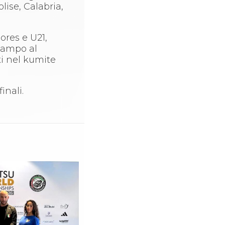
olise, Calabria,
iores e U21,
campo al
ti nel kumite
inali.