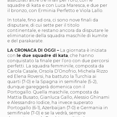
assicurati altre tre finali per l’oro, con le
S'istrumpa
squadre di kata e con Luca Maresca, e due per
News
il bronzo, con Erminia Perfetto e Viola Lallo.
Calendario Attività
Difesa Personale MGA
In totale, fino ad ora, ci sono nove finali da
La disciplina
disputare, di cui sette per il titolo
News
continentale, e restano ancora da disputare le
Merchandising
eliminatorie della squadra maschile di kumite
Mappa del sito
e del parakarate.
Cerca
LA CRONACA DI OGGI –
La giornata è iniziata
Contatti
con
le due squadre di kata
, che hanno
News
conquistato la finale per l’oro con due percorsi
Cookies Accept
perfetti. La squadra femminile, composta da
Newsletter
Carola Casale, Orsola D’Onofrio, Michela Rizzo
Catalogo formativo
ed Elena Roversi, ha battuto la Turchia ai
Webinar
quarti (7-0) e la Spagna in semifinale (5-2),
Corsi Monotematici
dunque gareggerà domenica con il
Corsi di Specializzazione
Portogallo. Quella maschile, composta da
Corsi FIJLKAM-FISDIR
Mattia Busato, Gianluca Gallo, Alessio Ghinami
Corsi Preparatore Fisico
e Alessandro Iodice, ha invece superato
Edutraining class - Didattica infantile
Portogallo (6-1), Azerbaijan (7-0) e Germania in
Corso dirigenti sportivi
semifinale (7-0) e se la vedrà, sempre
Corso Direttore di Gara