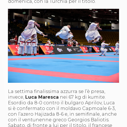
domenica, con la Turchia per il titolo.
Abilitazioni
Sportello Fiscale
News
Modulistica
FAQ
Quesiti fiscali
Sostenibilità
Documenti
La settima finalissima azzurra se l’è presa,
invece,
Luca Maresca
nei 67 kg di kumite.
Esordio da 8-0 contro il bulgaro Aprilov, Luca
si è confermato con il moldavo Capmoale 6-3,
con l’azero Hajizada 8-6 e, in semifinale, anche
con il ventunenne greco Georgios Baliotis.
Sabato, di fronte a lui per il titolo, il francese