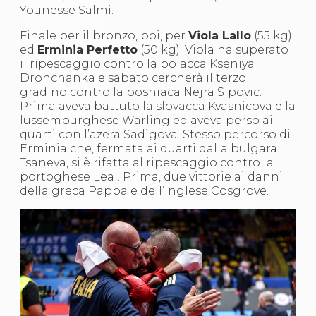
Younesse Salmi.
Finale per il bronzo, poi, per
Viola Lallo
(55 kg)
ed
Erminia Perfetto
(50 kg). Viola ha superato
il ripescaggio contro la polacca Kseniya
Dronchanka e sabato cercherà il terzo
gradino contro la bosniaca Nejra Sipovic.
Prima aveva battuto la slovacca Kvasnicova e la
lussemburghese Warling ed aveva perso ai
quarti con l’azera Sadigova. Stesso percorso di
Erminia che, fermata ai quarti dalla bulgara
Tsaneva, si è rifatta al ripescaggio contro la
portoghese Leal. Prima, due vittorie ai danni
della greca Pappa e dell’inglese Cosgrove.