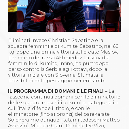
Eliminati invece Christian Sabatino e la
squadra femminile di kumite. Sabatino, nei 60
kg, dopo una prima vittoria sul croato Maslov,
per mano del russo Akhmedov. La squadra
femminile di kumite, infine, ha purtroppo
perso contro la Serbia agli ottavi, dopo la
vittoria iniziale con Slovenia. Sfumata la
possibilità del ripescaggio per entrambi.
IL PROGRAMMA DI DOMANI E LE FINALI –
La
rassegna continua domani con le eliminatorie
delle squadre maschili di kumite, categoria in
cui l’Italia difende il titolo, e con le
eliminatorie (fino ai bronzi) del parakarate.
Solcheranno dunque i tatami tedeschi Matteo
Avanzini, Michele Ciani, Daniele De Vivo,