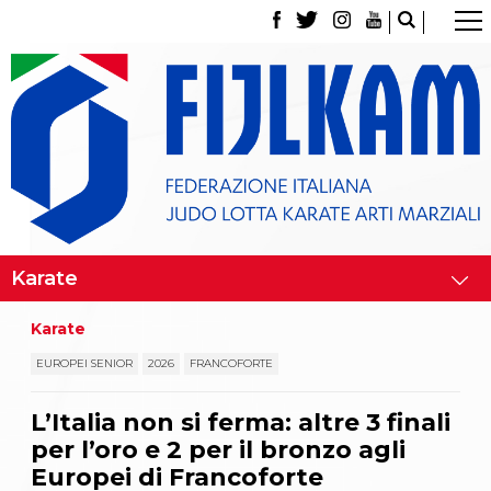
La Federazione
Tesseramento
Contatti
Norme e modulistica Affiliazioni e Tesseramenti
Polizza Assicurativa
Classifica Società Sportive con più di 100 atleti
tesserati
Azzurri
Giustizia Sportiva
Gare e Risultati
Archivio eventi
Dove siamo
Karate
Media
Partners
EUROPEI SENIOR
2026
FRANCOFORTE
Trasparenza
Judo
L’Italia non si ferma: altre 3 finali
La disciplina
per l’oro e 2 per il bronzo agli
News
Attività Didattica
Europei di Francoforte