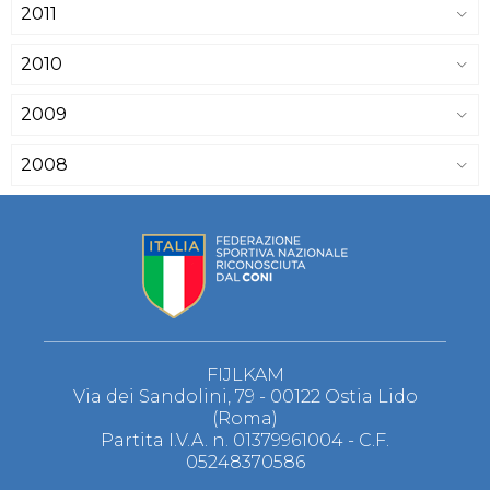
2011
2010
2009
2008
FIJLKAM
Via dei Sandolini, 79 - 00122 Ostia Lido
(Roma)
Partita I.V.A. n. 01379961004 - C.F.
05248370586