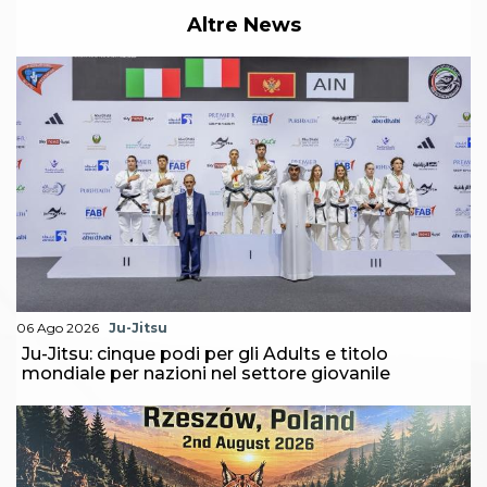
Abilitazioni
Altre News
Sportello Fiscale
News
Modulistica
FAQ
Quesiti fiscali
Sostenibilità
Documenti
06 Ago 2026
Ju-Jitsu
Ju-Jitsu: cinque podi per gli Adults e titolo
mondiale per nazioni nel settore giovanile