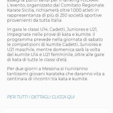
assegna punti validi per il ranking FIJLKAM.
S'istrumpa
L'evento, organizzato dal Comitato Regionale
News
Karate Sicilia, richiamerà oltre 1.000 atleti in
Calendario Attività
rappresentanza di più di 250 società sportive
Difesa Personale MGA
provenienti da tutta Italia.
La disciplina
News
In gara le classi U14, Cadetti, Juniores e U21,
Merchandising
impegnate nelle prove di kata e kumite. Il
Mappa del sito
programma prevede nella giornata di sabato
Cerca
le competizioni di kumite Cadetti, Juniores e
Contatti
U21 maschile, mentre domenica sarà la volta
News
del kumite U14 e U21 femminile, oltre alle gare
Cookies Accept
di kata di tutte le classi d'età.
Newsletter
Per due giorni a Messina si riuniranno
Catalogo formativo
tantissimi giovani karateka che daranno vita a
Webinar
centinaia di incontri tra kata e kumite.
Corsi Monotematici
Corsi di Specializzazione
Corsi FIJLKAM-FISDIR
Corsi Preparatore Fisico
PER TUTTI I DETTAGLI CLICCA QUI
Edutraining class - Didattica infantile
Corso dirigenti sportivi
Corso Direttore di Gara