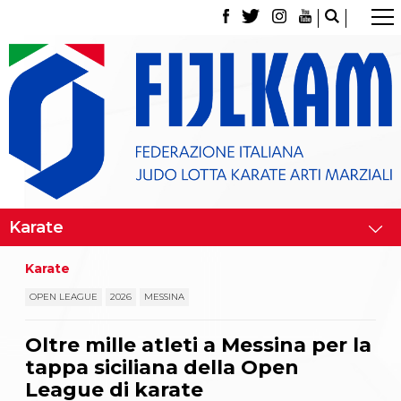
La Federazione
Tesseramento
Contatti
Norme e modulistica Affiliazioni e Tesseramenti
Polizza Assicurativa
Classifica Società Sportive con più di 100 atleti
tesserati
Azzurri
Giustizia Sportiva
Gare e Risultati
Archivio eventi
Dove siamo
Karate
Media
Partners
OPEN LEAGUE
2026
MESSINA
Trasparenza
Judo
Oltre mille atleti a Messina per la
La disciplina
tappa siciliana della Open
News
Attività Didattica
League di karate