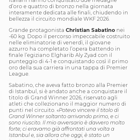
italiani hanno conquistato due medaglie
S'istrumpa
d’oro e quattro di bronzo nella giornata
News
interamente dedicata alle finali, chiudendo in
Calendario Attività
bellezza il circuito mondiale WKF 2026.
Difesa Personale MGA
La disciplina
Grande protagonista
Christian Sabatino
nei
News
-60 kg. Dopo il percorso impeccabile costruito
Merchandising
nelle eliminatorie di venerdì, il giovane
Mappa del sito
azzurro ha completato l’opera battendo in
Cerca
finale l’egiziano Elgharib Aly Zyad con il
Contatti
punteggio di 4-1 e conquistando così il primo
News
oro della sua carriera in una tappa di Premier
Cookies Accept
League.
Newsletter
Sabatino, che aveva fatto bronzo alla Premier
Catalogo formativo
di Istanbul, si è andato anche a conquistare il
Webinar
titolo di Grand Winner 2026, riservato agli
Corsi Monotematici
atleti che collezionano il maggior numero di
Corsi di Specializzazione
punti nel circuito. «
Potevo vincere il titolo di
Corsi FIJLKAM-FISDIR
Grand Winner soltanto arrivando primo, e ci
Corsi Preparatore Fisico
sono riuscito. Il mio avversario è davvero molto
Edutraining class - Didattica infantile
forte; ci eravamo già affrontati una volta a
Corso dirigenti sportivi
Istanbul e, sia allora che oggi, è stato un
Corso Direttore di Gara