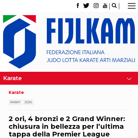
La Federazione
Tesseramento
Contatti
Norme e modulistica Affiliazioni e Tesseramenti
Polizza Assicurativa
Classifica Società Sportive con più di 100 atleti
tesserati
Azzurri
Giustizia Sportiva
Gare e Risultati
Archivio eventi
Dove siamo
Karate
Media
Partners
RABAT
2026
Trasparenza
Judo
2 ori, 4 bronzi e 2 Grand Winner:
La disciplina
chiusura in bellezza per l’ultima
News
Attività Didattica
tappa della Premier League