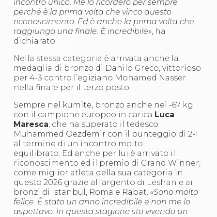
incontro unico. Me lo ricorderò per sempre
Abilitazioni
perché è la prima volta che vinco questo
Sportello Fiscale
riconoscimento. Ed è anche la prima volta che
News
raggiungo una finale. È incredibile»
, ha
Modulistica
dichiarato.
FAQ
Quesiti fiscali
Nella stessa categoria è arrivata anche la
Sostenibilità
medaglia di bronzo di Danilo Greco, vittorioso
Documenti
per 4-3 contro l’egiziano Mohamed Nasser
nella finale per il terzo posto.
Sempre nel kumite, bronzo anche nei -67 kg
con il campione europeo in carica
Luca
Maresca
, che ha superato il tedesco
Muhammed Oezdemir con il punteggio di 2-1
al termine di un incontro molto
equilibrato. Ed anche per lui è arrivato il
riconoscimento ed il premio di Grand Winner,
come miglior atleta della sua categoria in
questo 2026 grazie all’argento di Leshan e ai
bronzi di Istanbul, Roma e Rabat.
«Sono molto
felice. È stato un anno incredibile e non me lo
aspettavo. In questa stagione sto vivendo un