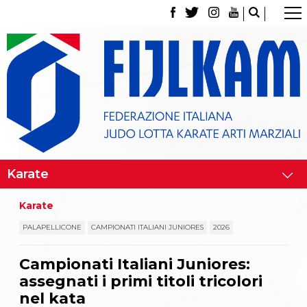
La Federazione
Tesseramento
Contatti
Norme e modulistica Affiliazioni e Tesseramenti
Polizza Assicurativa
Classifica Società Sportive con più di 100 atleti
tesserati
Azzurri
Giustizia Sportiva
Gare e Risultati
Archivio eventi
Dove siamo
Karate
Media
Partners
PALAPELLICONE
CAMPIONATI ITALIANI JUNIORES
2026
Trasparenza
Judo
Campionati Italiani Juniores:
La disciplina
assegnati i primi titoli tricolori
News
Attività Didattica
nel kata