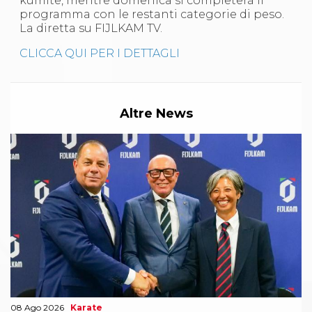
kumite, mentre domenica si completerà il
Abilitazioni
programma con le restanti categorie di peso.
Sportello Fiscale
La diretta su FIJLKAM TV.
News
Modulistica
CLICCA QUI PER I DETTAGLI
FAQ
Quesiti fiscali
Sostenibilità
Documenti
Altre News
08 Ago 2026
Karate