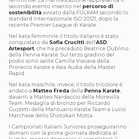
femminile. La manifestazione rappresenta il
S'istrumpa
secondo evento inserito nel
percorso di
News
sostenibilità
avviato dalla FIJLKAM secondo lo
Calendario Attività
standard internazionale ISO 20121, dopo la
Difesa Personale MGA
recente Premier League di Karate.
La disciplina
News
Nel kata femminile il titolo italiano è stato
Merchandising
conquistato da
Sofia Crucitti
dell'
ASD
Mappa del sito
Artesport
, che ha preceduto Beatrice Dublino
Cerca
della Penna Karate. Sul terzo gradino del
Contatti
podio sono salite Camilla Viacava della
News
Prorecco Karate e Asia Audia della Master
Cookies Accept
Rapid.
Newsletter
Nel kata maschile, invece, il titolo tricolore è
Catalogo formativo
andato a
Matteo Freda
della
Penna Karate
,
Webinar
davanti a Matteo Nardaccio della Morevilla
Corsi Monotematici
Team. Medaglia di bronzo per Riccardo
Corsi di Specializzazione
Guzzetti della Mantuano Karate Team e Lucio
Corsi FIJLKAM-FISDIR
Marchese dello Shotokan Motta.
Corsi Preparatore Fisico
Edutraining class - Didattica infantile
I Campionati Italiani Juniores proseguiranno
Corso dirigenti sportivi
domani con la prima giornata dedicata al
Corso Direttore di Gara