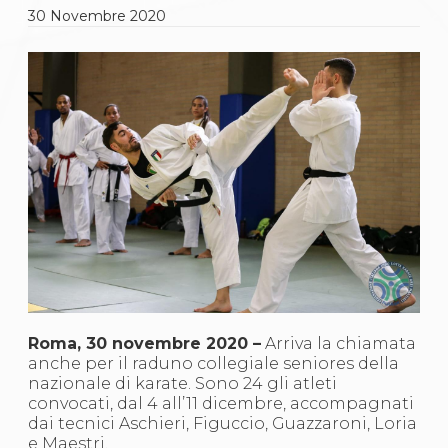
Gare e Risultati
30
Novembre
2020
Albi Federali
Arbitri
Lotta
La disciplina
News
Gare e Risultati
Attività Didattica
Albi Federali
Karate
La disciplina
News
Gare e Risultati
Attività Didattica
Albi Federali
Arti marziali
Aikido
Ju Jitsu
Roma, 30 novembre 2020 –
Arriva la chiamata
Sumo
anche per il raduno collegiale seniores della
Capoeira
nazionale di karate. Sono 24 gli atleti
Grappling
convocati, dal 4 all’11 dicembre, accompagnati
BJJ
dai tecnici Aschieri, Figuccio, Guazzaroni, Loria
Pancrazio/Pankration
e Maestri.