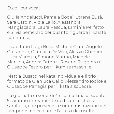
S'istrumpa
Ecco i convocati:
News
Calendario Attività
Giulia Angelucci, Pamela Bodei, Lorena Busà,
Difesa Personale MGA
Sara Cardin, Viola Lallo, Alessandra
La disciplina
Mangiacapra, Laura Pasqua, Erminia Perfetto
News
e Silvia Semeraro per quanto riguarda il karate
Merchandising
femminile;
Mappa del sito
Cerca
il capitano Luigi Busà, Michele Ciani, Angelo
Contatti
Crescenzo, Gianluca De Vivo, Alessio Ghinami,
News
Luca Maresca, Simone Marino, Michele
Cookies Accept
Martina, Andrea Ortenzi, Rosario Ruggiero e
Newsletter
Giuseppe Tesoro per il kumite maschile;
Catalogo formativo
Webinar
Mattia Busato nel kata individuale e il trio
Corsi Monotematici
formato da Gianluca Gallo, Alessandro Iodice e
Corsi di Specializzazione
Giuseppe Panagia per il kata a squadre.
Corsi FIJLKAM-FISDIR
Corsi Preparatore Fisico
La giornata di venerdì 4 e la mattina di sabato
Edutraining class - Didattica infantile
5 saranno interamente dedicate al check
Corso dirigenti sportivi
sanitario, che prevede la somministrazione del
Corso Direttore di Gara
tampone molecolare e l’attesa dei risultati,