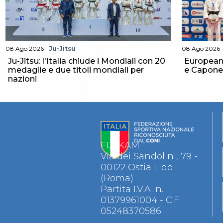
Aikido
Ju Jitsu
Sumo
Capoeira
08 Ago 2026
Ju-Jitsu
08 Ago 2026
Grappling
Ju-Jitsu: l'Italia chiude i Mondiali con 20
European 
BJJ
medaglie e due titoli mondiali per
e Capone
Pancrazio/Pankration
nazioni
S'istrumpa
News
Calendario Attività
Difesa Personale MGA
La disciplina
News
FIJLKAM
Merchandising
Via dei Sandolini, 79 -
Mappa del sito
00122 Ostia Lido
Cerca
(Roma)
Contatti
Partita I.V.A. n.
News
01379961004 - C.F.
Cookies Accept
05248370586
Newsletter