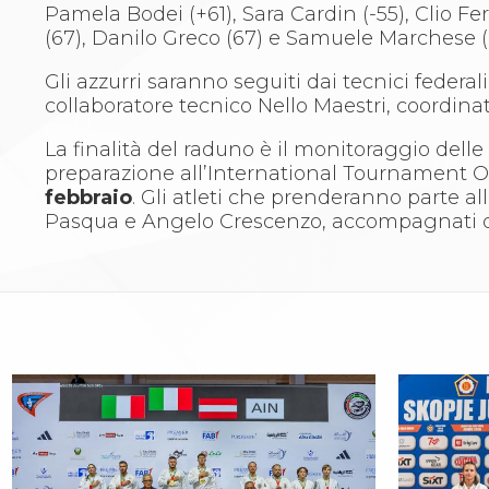
Whistleblowing
Pamela Bodei (+61), Sara Cardin (-55), Clio Fer
Judo
(67), Danilo Greco (67) e Samuele Marchese (
La disciplina
News
Gli azzurri saranno seguiti dai tecnici federa
Attività Didattica
collaboratore tecnico Nello Maestri, coordinati
Gare e Risultati
La finalità del raduno è il monitoraggio delle 
Albi Federali
preparazione all’International Tournament Ol
Arbitri
febbraio
. Gli atleti che prenderanno parte a
Lotta
Pasqua e Angelo Crescenzo, accompagnati da
La disciplina
News
Gare e Risultati
Attività Didattica
Albi Federali
Karate
La disciplina
News
Gare e Risultati
Attività Didattica
Albi Federali
Arti marziali