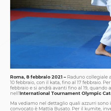
Archivio eventi
Dove siamo
Comitati Regionali
Società
La Federazione
Cerca Società Sportive
Media
Rassegna stampa
Pubblicazioni FIJLKAM
Libreria FIJLKAM
Athlon.net
Rivista ATHLON
Galleria Fotografica
Video
Roma, 8 febbraio 2021 –
Raduno collegiale al
Partners
10 febbraio, con il kata, fino al 17 febbraio. P
Trasparenza
febbraio e si andrà avanti fino al 19, quando 
FIJLKAM trasparente
nell’
International Tournament Olympic Cat
Amministrazione
Avvisi
Ma vediamo nel dettaglio quali azzurri sono i
Gare d’Appalto
convocato è Mattia Busato. Per il kumite, inv