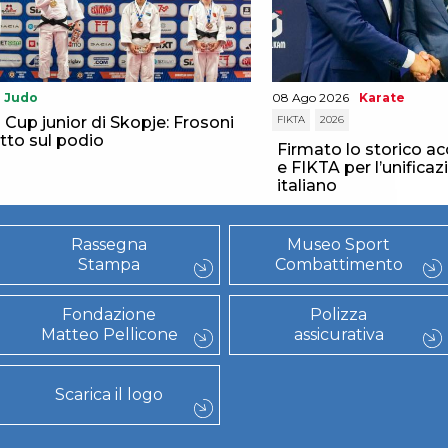
Judo
08 Ago 2026
Karate
Cup junior di Skopje: Frosoni
FIKTA
2026
tto sul podio
Firmato lo storico a
e FIKTA per l’unificaz
italiano
Rassegna
Museo Sport
Stampa
Combattimento
Fondazione
Polizza
Matteo Pellicone
assicurativa
Scarica il logo