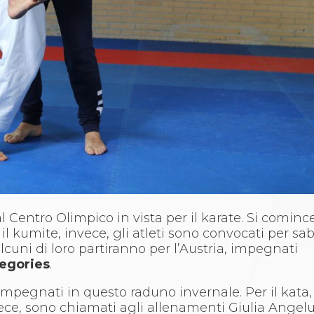
 Centro Olimpico in vista per il karate. Si comin
er il kumite, invece, gli atleti sono convocati per sa
alcuni di loro partiranno per l’Austria, impegnati
egories
.
mpegnati in questo raduno invernale. Per il kata, 
ece, sono chiamati agli allenamenti Giulia Angeluc