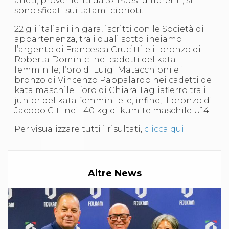
atleti, provenienti da 37 Paesi differenti, si
S'istrumpa
sono sfidati sui tatami ciprioti.
News
Calendario Attività
22 gli italiani in gara, iscritti con le Società di
Difesa Personale MGA
appartenenza, tra i quali sottolineiamo
La disciplina
l’argento di Francesca Crucitti e il bronzo di
News
Roberta Dominici nei cadetti del kata
Merchandising
femminile; l’oro di Luigi Matacchioni e il
Mappa del sito
bronzo di Vincenzo Pappalardo nei cadetti del
Cerca
kata maschile; l’oro di Chiara Tagliafierro tra i
Contatti
junior del kata femminile; e, infine, il bronzo di
News
Jacopo Citi nei -40 kg di kumite maschile U14.
Cookies Accept
Per visualizzare tutti i risultati,
clicca qui
.
Newsletter
Catalogo formativo
Webinar
Corsi Monotematici
Corsi di Specializzazione
Altre News
Corsi FIJLKAM-FISDIR
Corsi Preparatore Fisico
Edutraining class - Didattica infantile
Corso dirigenti sportivi
Corso Direttore di Gara