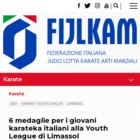
La Federazione
Tesseramento
Contatti
Norme e modulistica Affiliazioni e Tesseramenti
Polizza Assicurativa
Classifica Società Sportive con più di 100 atleti
tesserati
Azzurri
Giustizia Sportiva
Gare e Risultati
Archivio eventi
Dove siamo
Karate
Media
Partners
2021
KARATE 1 YOUTH LEAGUE
LIMASSOL
Trasparenza
Judo
6 medaglie per i giovani
La disciplina
karateka italiani alla Youth
News
Attività Didattica
League di Limassol