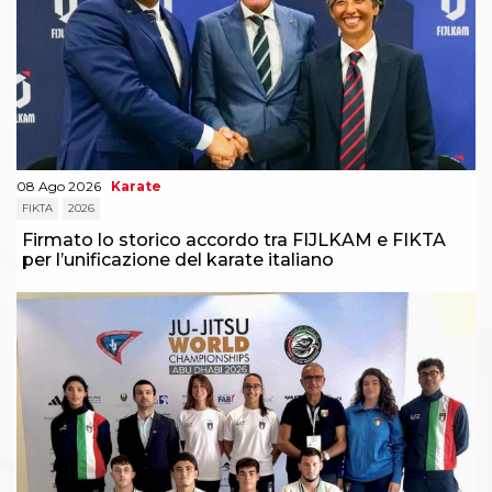
Abilitazioni
Sportello Fiscale
News
Modulistica
FAQ
Quesiti fiscali
Sostenibilità
Documenti
08 Ago 2026
Karate
FIKTA
2026
Firmato lo storico accordo tra FIJLKAM e FIKTA
per l’unificazione del karate italiano