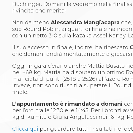
Whistleblowing
Buchinger. Domani la vedremo nella finalissima
Judo
rivincita che merita!
La disciplina
News
Non da meno
Alessandra Mangiacapra
che, 
Attività Didattica
suo Round Robin, ai quarti di finale ha incon
Gare e Risultati
con un netto 3-0 sulla kazaka Assel Kanay. La
Albi Federali
Arbitri
Il suo accesso in finale, inoltre, ha ripescato
G
Lotta
che domani andrà meritatamente a giocarsi la
La disciplina
Oggi in gara c’erano anche Mattia Busato nel
News
nei +68 kg. Mattia ha disputato un ottimo Rou
Gare e Risultati
manciata di punti (25.18 a 25.26) all’azero Ro
Attività Didattica
invece, non sono riusciti a superare il Roun
Albi Federali
finale.
Karate
La disciplina
L’appuntamento è rimandato a domani
con 
News
per l’oro, tra le 12:30 e le 14:45. Per i bronz
Gare e Risultati
kg di kumite e Giulia Angelucci nei -61 kg. P
Attività Didattica
Albi Federali
Clicca qui
per guardare tutti i risultati nel dett
Arti marziali