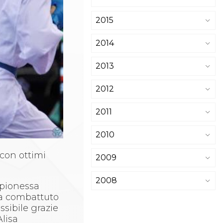
2015
2014
2013
2012
2011
2010
con ottimi
2009
2008
mpionessa
 ha combattuto
ssibile grazie
Alisa