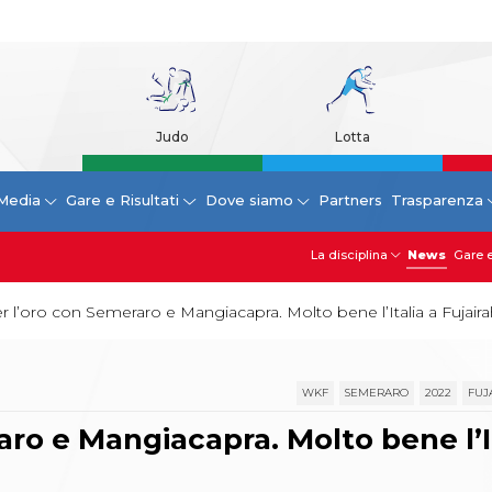
Judo
Lotta
Media
Gare e Risultati
Dove siamo
Partners
Trasparenza
La disciplina
News
Gare e
er l’oro con Semeraro e Mangiacapra. Molto bene l’Italia a Fujair
WKF
SEMERARO
2022
FUJ
aro e Mangiacapra. Molto bene l’I