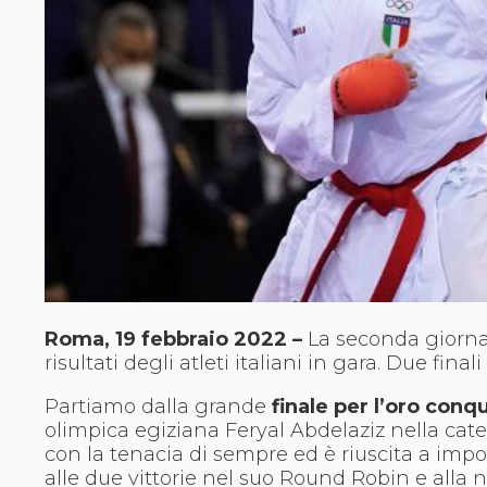
Archivio eventi
Dove siamo
Comitati Regionali
Società
La Federazione
Cerca Società Sportive
Media
Rassegna stampa
Pubblicazioni FIJLKAM
Libreria FIJLKAM
Athlon.net
Rivista ATHLON
Galleria Fotografica
Video
Roma, 19 febbraio 2022 –
La seconda giorna
Partners
risultati degli atleti italiani in gara. Due fina
Trasparenza
FIJLKAM trasparente
Partiamo dalla grande
finale per l’oro conq
Amministrazione
olimpica egiziana Feryal Abdelaziz nella cate
Avvisi
con la tenacia di sempre ed è riuscita a imporsi
Gare d’Appalto
alle due vittorie nel suo Round Robin e alla ne