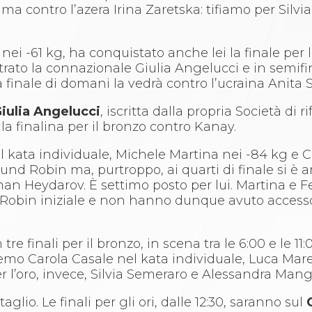
 contro l’azera Irina Zaretska: tifiamo per Silvia
nei -61 kg, ha conquistato anche lei la finale per l’
trato la connazionale Giulia Angelucci e in semifi
 finale di domani la vedrà contro l’ucraina Anita 
iulia Angelucci
, iscritta dalla propria Società di r
 finalina per il bronzo contro Kanay.
 kata individuale, Michele Martina nei -84 kg e Cl
nd Robin ma, purtroppo, ai quarti di finale si è 
man Heydarov. È settimo posto per lui. Martina e Fe
d Robin iniziale e non hanno dunque avuto accesso
tre finali per il bronzo, in scena tra le 6:00 e le 11:
i avremo Carola Casale nel kata individuale, Luca Mar
er l’oro, invece, Silvia Semeraro e Alessandra Mang
aglio. Le finali per gli ori, dalle 12:30, saranno sul