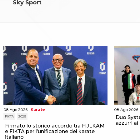
Sky Sport
.
Aikido
Ju Jitsu
Sumo
Capoeira
Grappling
BJJ
Pancrazio/Pankration
S'istrumpa
News
Calendario Attività
Difesa Personale MGA
La disciplina
News
Merchandising
Mappa del sito
Cerca
08 Ago 2026
Karate
08 Ago 2026
Contatti
FIKTA
2026
Duo Syste
News
azzurri a
Firmato lo storico accordo tra FIJLKAM
Cookies Accept
e FIKTA per l’unificazione del karate
Newsletter
italiano