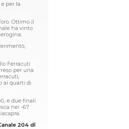
 e per la
oro. Ottimo il
nale ha vinto
Serogina.
iferimento,
io Ferracuti
arreso per una
rracuti,
 ai quarti di
00, e due finali
esca nei -67
iacapra.
Canale 204 di