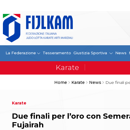
La Federazione
La FIJLKAM
Organigramma
Storia
Campioni di tutti i tempi
News
La Federazione
Tesseramento
Giustizia Sportiva
News
Carte Federali
Comunicazioni Federali
Convenzioni
Centro Olimpico
Home
Karate
News
Due finali p
Tecnici
Contatti
Safeguarding Policy
Karate
Ufficiali di Gara
Antidoping e tutela sanitaria
Due finali per l’oro con Semer
Tesseramento
Contatti
Fujairah
Norme e modulistica Affiliazioni e Tesseramenti