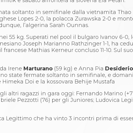
Imitik e sabato affronterà la slovena Ela Petan.
ermata soltanto in semifinale dalla vietnamita Tha
oghese Lopes 2-0, la polacca Zurawska 2-0 e mon
, dunque, l’algerina Sarah Ounnas.
nei 55 kg. Superati nel pool il bulgaro Ivanov 6-0, 
donesiano Joseph Marianno Rathzinger 1-1, ha cedut
 il francese Mathias Kerneur concluso 11-10. Sul s
 da Irene
Marturano
(59 kg) e Anna Pia
Desideri
ono state fermate soltanto in semifinale, e doman
e Himeka Doi e la kossovara Behije Mustafa
i gli altri ragazzi in gara oggi: Fernando Marino (+
iele Pezzotti (76) per gli Juniores; Ludovica Legi
ca Legittimo che ha vinto 3 incontri prima di esse