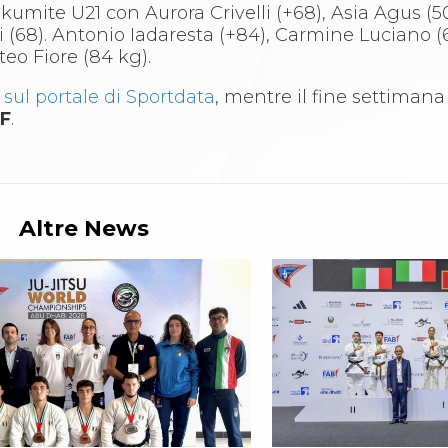
l kumite U21 con Aurora Crivelli (+68), Asia Agus (5
ini (68). Antonio Iadaresta (+84), Carmine Luciano (
eo Fiore (84 kg).
i sul portale di Sportdata
, mentre il fine settimana 
KF
.
Altre News