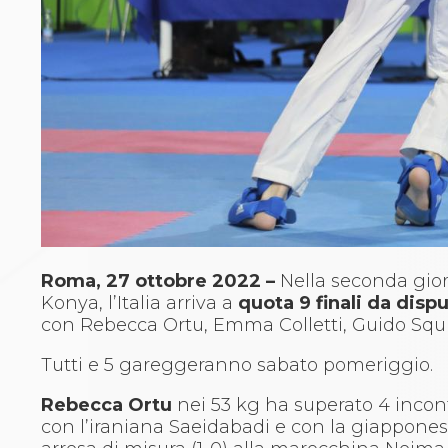
Archivio eventi
Dove siamo
Comitati Regionali
Società
La Federazione
Cerca Società Sportive
Media
Rassegna stampa
Pubblicazioni FIJLKAM
Libreria FIJLKAM
Athlon.net
Rivista ATHLON
Galleria Fotografica
Roma, 27 ottobre 2022 –
Nella seconda gio
Video
Konya, l’Italia arriva a
quota 9 finali da disp
Partners
con Rebecca Ortu, Emma Colletti, Guido Squi
Trasparenza
FIJLKAM trasparente
Tutti e 5 gareggeranno sabato pomeriggio.
Amministrazione
Rebecca Ortu
nei 53 kg ha superato 4 incont
Avvisi
con l’iraniana Saeidabadi e con la giapponese
Gare d’Appalto