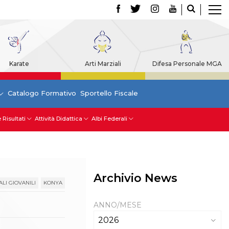
Karate
Arti Marziali
Difesa Personale MGA
Catalogo Formativo
Sportello Fiscale
 Risultati
Attività Didattica
Albi Federali
Archivio News
LI GIOVANILI
KONYA
a
ANNO/MESE
2026