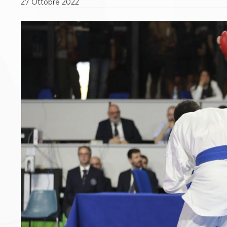
27
Ottobre
2022
Polizza Assicurativa
Classifica Società Sportive con più di 100 atleti
tesserati
Azzurri
Giustizia Sportiva
Protocollo udienze in videoconferenza
Documenti e Modulistica
Contatti
Provvedimenti in corso
Sentenze Giudice Sportivo
Sentenze Tribunale Federale
Sentenze Corte Sportiva e Federale di Appello
Sentenze di 1° Grado
Sentenze CAF
Sentenze Tribunale Nazionale Arbitrato per lo
Sport
Dispositivi Tribunale Federale
Dispositivi Corte Sportiva e Federale di Appello
Spese per l’accesso alla Giustizia
Gare e Risultati