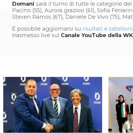
Domani
sarà il turno di tutte le categorie de
Aikido
Pacino (55), Aurora graziosi (61), Sofia Ferrar
Ju Jitsu
Steven Ramos (67), Daniele De Vivo (75), Matt
Sumo
Capoeira
È possibile aggiornarsi su
risultati e tabellon
Grappling
trasmesso live sul
Canale YouTube della W
BJJ
Pancrazio/Pankration
S'istrumpa
News
Calendario Attività
Difesa Personale MGA
La disciplina
News
Merchandising
Mappa del sito
Cerca
Contatti
News
Cookies Accept
Newsletter