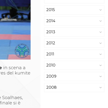
2015
2014
2013
2012
2011
2010
te
in scena a
ores del kumite
2009
2008
e Soalhaes,
inale si è