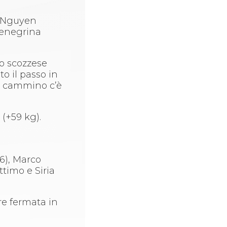
o Nguyen
tenegrina
lo scozzese
o il passo in
uo cammino c’è
o
(+59 kg).
i
76), Marco
ttimo e Siria
re fermata in