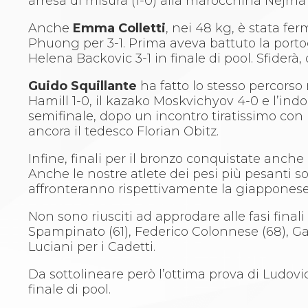
arresa di misura (1-0) alla marocchina Nejma 
Whistleblowing
Judo
Anche
Emma Colletti
, nei 48 kg, è stata f
La disciplina
Phuong per 3-1. Prima aveva battuto la port
News
Helena Backovic 3-1 in finale di pool. Sfiderà
Attività Didattica
Gare e Risultati
Guido Squillante
ha fatto lo stesso percorso 
Albi Federali
Hamill 1-0, il kazako Moskvichyov 4-0 e l’in
Arbitri
semifinale, dopo un incontro tiratissimo con
Lotta
ancora il tedesco Florian Obitz.
La disciplina
News
Infine, finali per il bronzo conquistate anche
Gare e Risultati
Anche le nostre atlete dei pesi più pesanti s
Attività Didattica
affronteranno rispettivamente la giappones
Albi Federali
Karate
Non sono riusciti ad approdare alle fasi final
La disciplina
Spampinato (61), Federico Colonnese (68), Gabr
News
Luciani per i Cadetti.
Gare e Risultati
Da sottolineare però l’ottima prova di Ludovi
Attività Didattica
finale di pool.
Albi Federali
Arti marziali