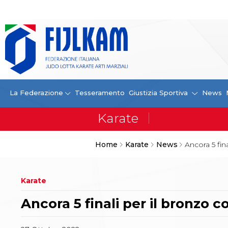
La Federazione
La FIJLKAM
Organigramma
Storia
Campioni di tutti i tempi
News
La Federazione
Tesseramento
Giustizia Sportiva
News
Carte Federali
Comunicazioni Federali
Convenzioni
Centro Olimpico
Home
Karate
News
Ancora 5 fin
Tecnici
Contatti
Safeguarding Policy
Karate
Ufficiali di Gara
Antidoping e tutela sanitaria
Ancora 5 finali per il bronzo 
Tesseramento
Contatti
Norme e modulistica Affiliazioni e Tesseramenti