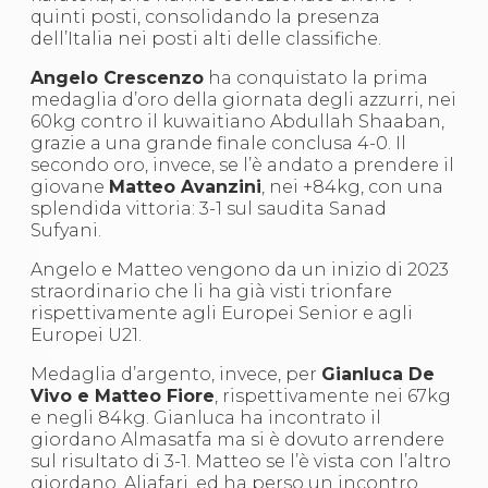
S'istrumpa
quinti posti, consolidando la presenza
News
dell’Italia nei posti alti delle classifiche.
Calendario Attività
Angelo Crescenzo
ha conquistato la prima
Difesa Personale MGA
medaglia d’oro della giornata degli azzurri, nei
La disciplina
60kg contro il kuwaitiano Abdullah Shaaban,
News
grazie a una grande finale conclusa 4-0. Il
Merchandising
secondo oro, invece, se l’è andato a prendere il
Mappa del sito
giovane
Matteo Avanzini
, nei +84kg, con una
Cerca
splendida vittoria: 3-1 sul saudita Sanad
Contatti
Sufyani.
News
Cookies Accept
Angelo e Matteo vengono da un inizio di 2023
Newsletter
straordinario che li ha già visti trionfare
Catalogo formativo
rispettivamente agli Europei Senior e agli
Webinar
Europei U21.
Corsi Monotematici
Corsi di Specializzazione
Medaglia d’argento, invece, per
Gianluca De
Corsi FIJLKAM-FISDIR
Vivo e Matteo Fiore
, rispettivamente nei 67kg
Corsi Preparatore Fisico
e negli 84kg. Gianluca ha incontrato il
Edutraining class - Didattica infantile
giordano Almasatfa ma si è dovuto arrendere
Corso dirigenti sportivi
sul risultato di 3-1. Matteo se l’è vista con l’altro
Corso Direttore di Gara
giordano, Aljafari, ed ha perso un incontro