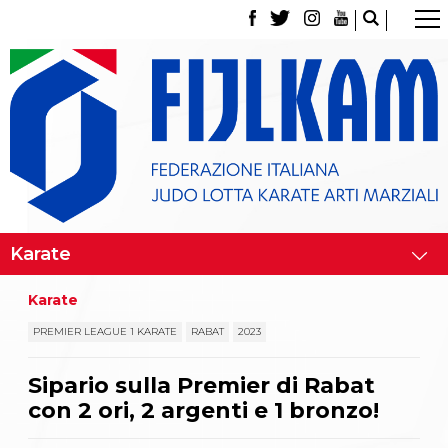
La Federazione
Tesseramento
Contatti
Norme e modulistica Affiliazioni e Tesseramenti
Polizza Assicurativa
Classifica Società Sportive con più di 100 atleti
tesserati
Azzurri
Giustizia Sportiva
Gare e Risultati
Archivio eventi
Dove siamo
Karate
Media
Partners
PREMIER LEAGUE 1 KARATE
RABAT
2023
Trasparenza
Judo
Sipario sulla Premier di Rabat
La disciplina
con 2 ori, 2 argenti e 1 bronzo!
News
Attività Didattica