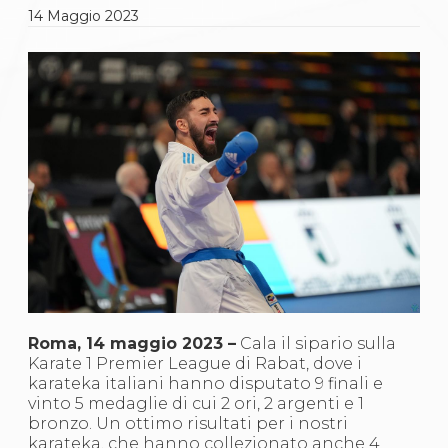
Gare e Risultati
14
Maggio
2023
Albi Federali
Arbitri
Lotta
La disciplina
News
Gare e Risultati
Attività Didattica
Albi Federali
Karate
La disciplina
News
Gare e Risultati
Attività Didattica
Albi Federali
Arti marziali
Aikido
Ju Jitsu
Roma, 14 maggio 2023 –
Cala il sipario sulla
Sumo
Karate 1 Premier League di Rabat, dove i
Capoeira
karateka italiani hanno disputato 9 finali e
Grappling
vinto 5 medaglie di cui 2 ori, 2 argenti e 1
BJJ
bronzo. Un ottimo risultati per i nostri
Pancrazio/Pankration
karateka, che hanno collezionato anche 4