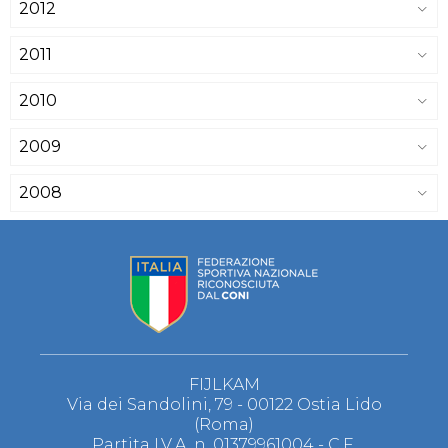
2012
2011
2010
2009
2008
FIJLKAM
Via dei Sandolini, 79 - 00122 Ostia Lido
(Roma)
Partita I.V.A. n. 01379961004 - C.F.