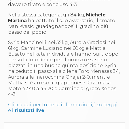
Abilitazioni
davvero tirato e concluso 4-3.
Sportello Fiscale
News
Nella stessa categoria, gli 84 kg,
Michele
Modulistica
Martina
ha battuto il suo avversario, il croato
FAQ
Ivan Kvesic, guadagnandosi il gradino più
Quesiti fiscali
basso del podio.
Sostenibilità
Documenti
Syria Mancinelli nei 55kg, Aurora Graziosi nei
61kg, Carmine Luciano nei 60kg e Mattia
Busato nel kata individuale hanno purtroppo
perso la loro finale per il bronzo e si sono
piazzati in una buona quinta posizione. Syria
ha ceduto il passo alla cilena Toro Meneses 3-1,
Aurora alla marocchina Chajai 2-0, mentre
Mattia si è arreso al giapponese Kazumasa
Moto 42.40 a 44.20 e Carmine al greco Xenos
4-3.
Clicca qui per tutte le informazioni, i sorteggi
e
i risultati live
.