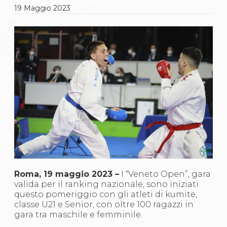
Gare e Risultati
19
Maggio
2023
Albi Federali
Arbitri
Lotta
La disciplina
News
Gare e Risultati
Attività Didattica
Albi Federali
Karate
La disciplina
News
Gare e Risultati
Attività Didattica
Albi Federali
Arti marziali
Aikido
Ju Jitsu
Roma, 19 maggio 2023 –
I “Veneto Open”, gara
Sumo
valida per il ranking nazionale, sono iniziati
Capoeira
questo pomeriggio con gli atleti di kumite,
Grappling
classe U21 e Senior, con oltre 100 ragazzi in
BJJ
gara tra maschile e femminile.
Pancrazio/Pankration