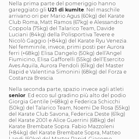
Nella prima parte del pomeriggio hanno
S'istrumpa
gareggiato gli
U21 di kumite
. Nel maschile
News
arrivano ori per Mario Agus (60kg) del Karate
Calendario Attività
Club Roma, Matt Ramos (67kg) e Alessandro
Difesa Personale MGA
Coppola (75kg) del Talarico Team, Davide
La disciplina
Luciani (84kg) della Polisportiva Tevere e
News
Nicolò Gaggio (+84kg) del Karate Ryu Venezia.
Merchandising
Nel femminile, invece, primi posti per Aurora
Mappa del sito
ferri (+68kg) Elisa Dangelo (50kg) dell’Angel
Cerca
Fiumicino, Elisa Gafforelli (55kg) dell’Esercito
Contatti
Aves Aquila, Aurora Pendoli (61kg) del Master
News
Rapid e Valentina Simonini (68kg) del Forza e
Cookies Accept
Costanza Brescia.
Newsletter
Catalogo formativo
Nella seconda parte, spazio invece agli atleti
Webinar
senior
. Ed ecco sul gradino più alto del podio
Corsi Monotematici
Giorgia Gentile (+68kg) e Federica Schicchi
Corsi di Specializzazione
(50kg) del Talarico Team, Noemi De Rosa (55kg)
Corsi FIJLKAM-FISDIR
del Karate Club Savona, Federica Deste (61kg)
Corsi Preparatore Fisico
del Karate 2001 e Alice Guerrini (68kg) del
Edutraining class - Didattica infantile
Karate Brembate Sopra. Fabio Mazzoleni
Corso dirigenti sportivi
(+84kg) del Karate Brembate Sopra, Matteo
Corso Direttore di Gara
Landi (60kg) del Master Rapid, Giacomo