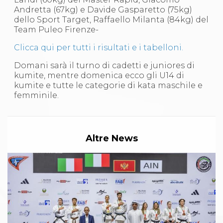
Abilitazioni
Andretta (67kg) e Davide Gasparetto (75kg)
Sportello Fiscale
dello Sport Target, Raffaello Milanta (84kg) del
News
Team Puleo Firenze-
Modulistica
FAQ
Clicca qui per tutti i risultati e i tabelloni.
Quesiti fiscali
Sostenibilità
Domani sarà il turno di cadetti e juniores di
Documenti
kumite, mentre domenica ecco gli U14 di
kumite e tutte le categorie di kata maschile e
femminile.
Altre News