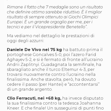
Abilitazioni
Sportello Fiscale
Rimane il fatto che 7 medaglie sono un risultato
News
che definire ottimo sarebbe riduttivo. È il miglior
Modulistica
risultato di sempre ottenuto ai Giochi Olimpici
FAQ
Europei. È un grande orgoglio per me, per i
Quesiti fiscali
tecnici e per il Vicepresidente Benetello”.
Sostenibilità
Ma vediamo nel dettaglio le prestazioni di
Documenti
oggi degli azzurri:
Daniele De Vivo nei 75 kg
ha battuto prima il
portoghese Goncalves 5-0, poi l’azero Farid
Aghayev 5-2, e si è fermato di fronte all’ucraino
Andrii Zaplitnyi. Guadagnata la semifinale, ha
sbaragliato anche il turco Eltemur 4-3, per
trovarsi nuovamente contro l’ucraino nella
finalissima. Anche stavolta, però, ha dovuto
cedere il passo (per Hantei) e “accontentarsi”
di un grande argento.
Clio Ferracuti, nei +68 kg,
ha invece disputato
la sua finalissima contro la tedesca Joahanna
Kneer. E che finale! Un susseguirsi di punti fino