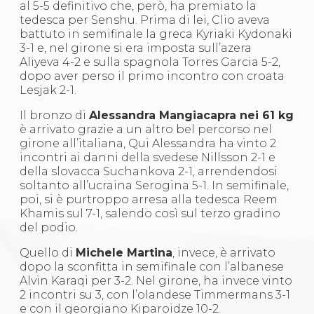
al 5-5 definitivo che, però, ha premiato la
tedesca per Senshu. Prima di lei, Clio aveva
battuto in semifinale la greca Kyriaki Kydonaki
3-1 e, nel girone si era imposta sull’azera
Aliyeva 4-2 e sulla spagnola Torres Garcia 5-2,
dopo aver perso il primo incontro con croata
Lesjak 2-1.
Il bronzo di
Alessandra Mangiacapra nei 61 kg
è arrivato grazie a un altro bel percorso nel
girone all’italiana, Qui Alessandra ha vinto 2
incontri ai danni della svedese Nillsson 2-1 e
della slovacca Suchankova 2-1, arrendendosi
soltanto all’ucraina Serogina 5-1. In semifinale,
poi, si è purtroppo arresa alla tedesca Reem
Khamis sul 7-1, salendo così sul terzo gradino
del podio.
Quello di
Michele Martina
, invece, è arrivato
dopo la sconfitta in semifinale con l’albanese
Alvin Karaqi per 3-2. Nel girone, ha invece vinto
2 incontri su 3, con l’olandese Timmermans 3-1
e con il georgiano Kiparoidze 10-2.