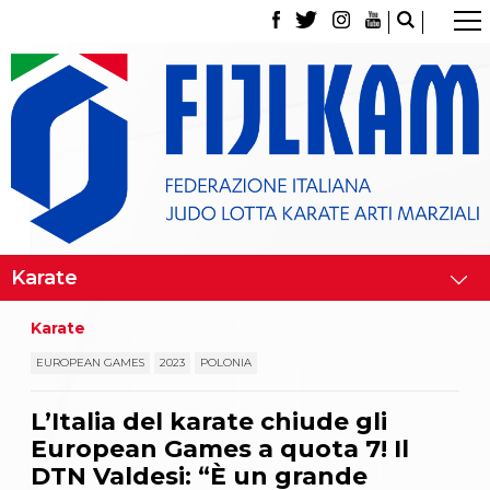
La Federazione
Tesseramento
Contatti
Norme e modulistica Affiliazioni e Tesseramenti
Polizza Assicurativa
Classifica Società Sportive con più di 100 atleti
tesserati
Azzurri
Giustizia Sportiva
Gare e Risultati
Archivio eventi
Dove siamo
Karate
Media
Partners
EUROPEAN GAMES
2023
POLONIA
Trasparenza
Judo
L’Italia del karate chiude gli
La disciplina
European Games a quota 7! Il
News
Attività Didattica
DTN Valdesi: “È un grande