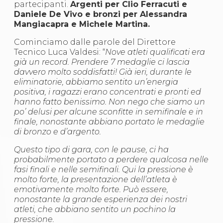
partecipanti.
Argenti per Clio Ferracuti e
S'istrumpa
Daniele De Vivo e bronzi per Alessandra
News
Mangiacapra e Michele Martina.
Calendario Attività
Difesa Personale MGA
Cominciamo dalle parole del Direttore
La disciplina
Tecnico Luca Valdesi: “
Nove atleti qualificati era
News
già un record. Prendere 7 medaglie ci lascia
Merchandising
davvero molto soddisfatti! Già ieri, durante le
Mappa del sito
eliminatorie, abbiamo sentito un’energia
Cerca
positiva, i ragazzi erano concentrati e pronti ed
Contatti
hanno fatto benissimo. Non nego che siamo un
News
po’ delusi per alcune sconfitte in semifinale e in
Cookies Accept
finale, nonostante abbiano portato le medaglie
Newsletter
di bronzo e d’argento.
Catalogo formativo
Webinar
Questo tipo di gara, con le pause, ci ha
Corsi Monotematici
probabilmente portato a perdere qualcosa nelle
Corsi di Specializzazione
fasi finali e nelle semifinali. Qui la pressione è
Corsi FIJLKAM-FISDIR
molto forte, la presentazione dell’atleta è
Corsi Preparatore Fisico
emotivamente molto forte. Può essere,
Edutraining class - Didattica infantile
nonostante la grande esperienza dei nostri
Corso dirigenti sportivi
atleti, che abbiano sentito un pochino la
Corso Direttore di Gara
pressione.