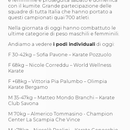
e femminile e proseguita sabato e domenica
S'istrumpa
con il kumite. Grande partecipazione delle
News
squadre di tutta Italia che hanno portato a
Calendario Attività
questi campionati quai 700 atleti.
Difesa Personale MGA
La disciplina
Nella giornata di oggi hanno combattuto le
News
ultime categorie di peso maschili e femminili.
Merchandising
Andiamo a vedere
i podi individuali
di oggi:
Mappa del sito
Cerca
F 30-42kg – Sofia Pavone – Karate Pozzuolo
Contatti
News
F 68kg – Nicole Correddu – World Wellness
Cookies Accept
Karate
Newsletter
Catalogo formativo
F +68kg – Vittoria Pia Palumbo – Olimpia
Webinar
Karate Bergamo
Corsi Monotematici
Corsi di Specializzazione
M 35-47kg – Matteo Mondo Branchi – Karate
Corsi FIJLKAM-FISDIR
Club Savona
Corsi Preparatore Fisico
M 70kg – Almerico Tommasino - Champion
Edutraining class - Didattica infantile
Center La Scampia Che Vince
Corso dirigenti sportivi
Corso Direttore di Gara