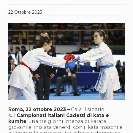
Gare e Risultati
Albi Federali
Arbitri
22
Ottobre
2023
Lotta
La disciplina
News
Gare e Risultati
Attività Didattica
Albi Federali
Karate
La disciplina
News
Gare e Risultati
Attività Didattica
Albi Federali
Arti marziali
Aikido
Ju Jitsu
Sumo
Roma, 22 ottobre 2023 –
Cala il sipario
Capoeira
sui
Campionati Italiani Cadetti di kata e
Grappling
kumite
, una tre giorni intensa di karate
BJJ
giovanile, iniziata venerdì con il kata maschile
Pancrazio/Pankration