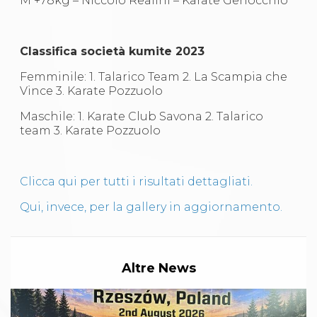
M +78kg – Niccolò Realini – Karate Genocchio
Abilitazioni
Sportello Fiscale
News
Modulistica
Classifica società kumite 2023
FAQ
Quesiti fiscali
Femminile: 1. Talarico Team 2. La Scampia che
Sostenibilità
Vince 3. Karate Pozzuolo
Documenti
Maschile: 1. Karate Club Savona 2. Talarico
team 3. Karate Pozzuolo
Clicca qui per tutti i risultati dettagliati.
Qui, invece, per la gallery in aggiornamento.
Altre News