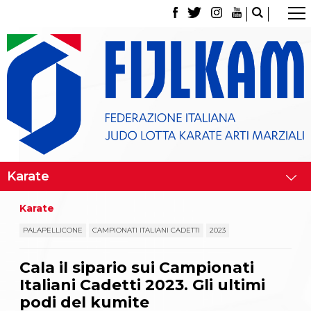
La Federazione
Tesseramento
Contatti
Norme e modulistica Affiliazioni e Tesseramenti
Polizza Assicurativa
Classifica Società Sportive con più di 100 atleti
tesserati
Azzurri
Giustizia Sportiva
Gare e Risultati
Archivio eventi
Dove siamo
Karate
Media
Partners
PALAPELLICONE
CAMPIONATI ITALIANI CADETTI
2023
Trasparenza
Judo
Cala il sipario sui Campionati
La disciplina
Italiani Cadetti 2023. Gli ultimi
News
Attività Didattica
podi del kumite