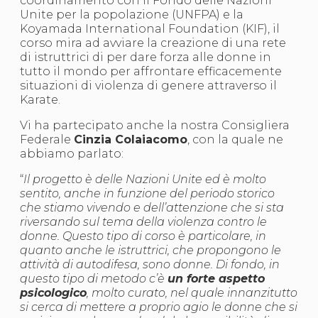
coordinamento con il Fondo delle Nazioni
S'istrumpa
Unite per la popolazione (UNFPA) e la
News
Koyamada International Foundation (KIF), il
Calendario Attività
corso mira ad avviare la creazione di una rete
Difesa Personale MGA
di istruttrici di per dare forza alle donne in
La disciplina
tutto il mondo per affrontare efficacemente
News
situazioni di violenza di genere attraverso il
Merchandising
Karate.
Mappa del sito
Cerca
Vi ha partecipato anche la nostra Consigliera
Contatti
Federale
Cinzia Colaiacomo
, con la quale ne
News
abbiamo parlato:
Cookies Accept
“
Il progetto è delle Nazioni Unite ed è molto
Newsletter
sentito, anche in funzione del periodo storico
Catalogo formativo
che stiamo vivendo e dell’attenzione che si sta
Webinar
riversando sul tema della violenza contro le
Corsi Monotematici
donne. Questo tipo di corso è particolare, in
Corsi di Specializzazione
quanto anche le istruttrici, che propongono le
Corsi FIJLKAM-FISDIR
attività di autodifesa, sono donne. Di fondo, in
Corsi Preparatore Fisico
questo tipo di metodo c’è
un forte aspetto
Edutraining class - Didattica infantile
psicologico
, molto curato, nel quale innanzitutto
Corso dirigenti sportivi
si cerca di mettere a proprio agio le donne che si
Corso Direttore di Gara