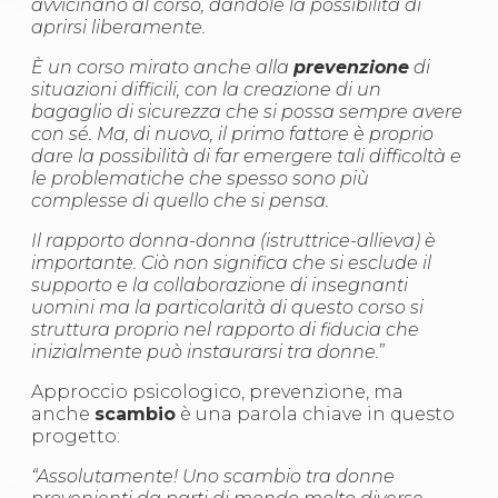
avvicinano al corso, dandole la possibilità di
Abilitazioni
aprirsi liberamente.
Sportello Fiscale
News
È un corso mirato anche alla
prevenzione
di
Modulistica
situazioni difficili, con la creazione di un
FAQ
bagaglio di sicurezza che si possa sempre avere
Quesiti fiscali
con sé. Ma, di nuovo, il primo fattore è proprio
Sostenibilità
dare la possibilità di far emergere tali difficoltà e
Documenti
le problematiche che spesso sono più
complesse di quello che si pensa.
Il rapporto donna-donna (istruttrice-allieva) è
importante. Ciò non significa che si esclude il
supporto e la collaborazione di insegnanti
uomini ma la particolarità di questo corso si
struttura proprio nel rapporto di fiducia che
inizialmente può instaurarsi tra donne.
”
Approccio psicologico, prevenzione, ma
anche
scambio
è una parola chiave in questo
progetto:
“Assolutamente! Uno scambio tra donne