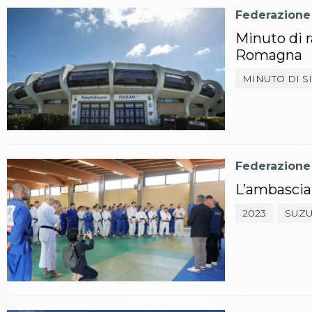
Polizza Assicurativa
Federazione
Classifica Società Sportive con più di 100 atleti
Minuto di r
tesserati
Romagna
Azzurri
Giustizia Sportiva
MINUTO DI S
Protocollo udienze in videoconferenza
Documenti e Modulistica
Contatti
Provvedimenti in corso
Sentenze Giudice Sportivo
Federazione
Sentenze Tribunale Federale
Sentenze Corte Sportiva e Federale di Appello
L’ambasciat
Sentenze di 1° Grado
Sentenze CAF
2023
SUZU
Sentenze Tribunale Nazionale Arbitrato per lo
Sport
Dispositivi Tribunale Federale
Dispositivi Corte Sportiva e Federale di Appello
Spese per l’accesso alla Giustizia
Gare e Risultati