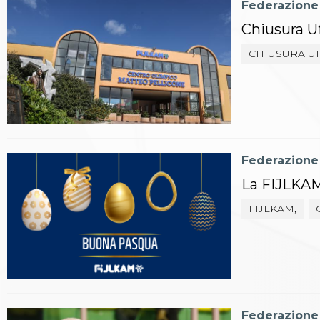
Federazione
Archivio eventi
Dove siamo
Chiusura Uf
Comitati Regionali
CHIUSURA UF
Società
La Federazione
Cerca Società Sportive
Media
Rassegna stampa
Pubblicazioni FIJLKAM
Libreria FIJLKAM
Federazione
Athlon.net
Rivista ATHLON
La FIJLKAM
Galleria Fotografica
FIJLKAM,
Video
Partners
Trasparenza
FIJLKAM trasparente
Amministrazione
Avvisi
Gare d’Appalto
Federazione