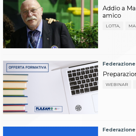
Whistleblowing
Addio a Mar
Judo
La disciplina
amico
News
LOTTA,
MA
Attività Didattica
Gare e Risultati
Albi Federali
Arbitri
Lotta
La disciplina
Federazione
News
Preparazion
Gare e Risultati
Attività Didattica
WEBINAR
Albi Federali
Karate
La disciplina
News
Gare e Risultati
Attività Didattica
Albi Federali
Federazione
Arti marziali