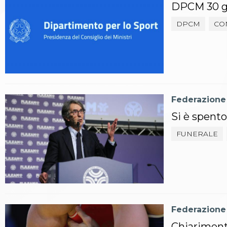
DPCM 30 giu
Aikido
Ju Jitsu
DPCM
CO
Sumo
Capoeira
Grappling
BJJ
Pancrazio/Pankration
S'istrumpa
News
Federazione
Calendario Attività
Si è spento
Difesa Personale MGA
La disciplina
FUNERALE
News
Merchandising
Mappa del sito
Cerca
Contatti
News
Cookies Accept
Federazione
Newsletter
Chiariment