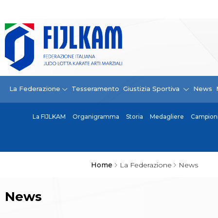
La Federazione
La FIJLKAM
Organigramma
Storia
Campioni di tutti i tempi
News
La Federazione
Tesseramento
Giustizia Sportiva
News
Carte Federali
Comunicazioni Federali
La FIJLKAM
Organigramma
Storia
Medagliere
Campioni 
Convenzioni
Centro Olimpico
Tecnici
Contatti
Safeguarding Policy
Home
La Federazione
News
Ufficiali di Gara
Antidoping e tutela sanitaria
News
Tesseramento
Contatti
Norme e modulistica Affiliazioni e Tesseramenti