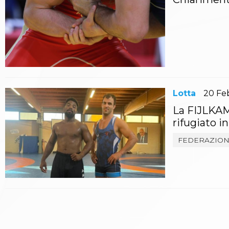
Catalogo formativo
Webinar
Corsi Monotematici
Corsi di Specializzazione
Corsi FIJLKAM-FISDIR
Corsi Preparatore Fisico
Edutraining class - Didattica infantile
Corso dirigenti sportivi
Lotta
20
Fe
Corso Direttore di Gara
Abilitazioni
La FIJLKAM 
Sportello Fiscale
rifugiato i
News
Modulistica
FEDERAZIO
FAQ
Quesiti fiscali
Sostenibilità
Documenti