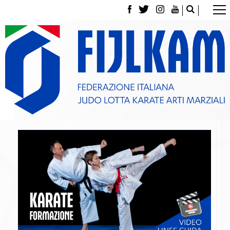
La Federazione
Tesseramento
Contatti
Norme e modulistica Affiliazioni e Tesseramenti
Polizza Assicurativa
Classifica Società Sportive con più di 100 atleti
tesserati
Azzurri
Giustizia Sportiva
Gare e Risultati
Archivio eventi
Dove siamo
Media
Partners
Trasparenza
Judo
La disciplina
News
Attività Didattica