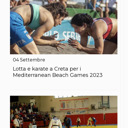
Abilitazioni
Sportello Fiscale
News
Modulistica
FAQ
Quesiti fiscali
Sostenibilità
Documenti
04
Settembre
Lotta e karate a Creta per i
Mediterranean Beach Games 2023