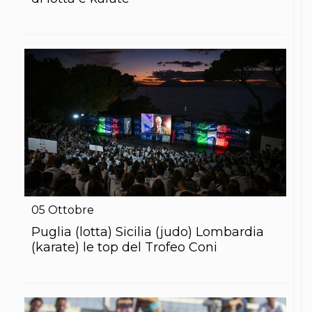
S'istrumpa
News
Calendario Attività
Difesa Personale MGA
La disciplina
News
Merchandising
Mappa del sito
Cerca
Contatti
News
Cookies Accept
Newsletter
Catalogo formativo
Webinar
05
Ottobre
Corsi Monotematici
Puglia (lotta) Sicilia (judo) Lombardia
Corsi di Specializzazione
(karate) le top del Trofeo Coni
Corsi FIJLKAM-FISDIR
Corsi Preparatore Fisico
Edutraining class - Didattica infantile
Corso dirigenti sportivi
Corso Direttore di Gara