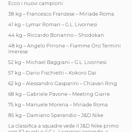
Ecco i nuovi campioni:
S'istrumpa
News
38 kg – Francesco Franzese – Miriade Roma
Calendario Attività
Difesa Personale MGA
41 kg – Lymar Roman – G.L. Livornesi
La disciplina
News
44 kg – Riccardo Bonanno – Shodokan
Merchandising
Mappa del sito
48 kg – Angelo Pirrone – Fiamme Oro Termini
Cerca
Imerese
Contatti
52 kg – Michael Baggiani – G.L. Livornesi
News
Cookies Accept
57 kg – Dario Fischietti – Kokoro Dai
Newsletter
Catalogo formativo
62 kg – Alessandro Gasparini – Chiavari Ring
Webinar
Corsi Monotematici
68 kg – Gabriele Pavone – Meeting Giarre
Corsi di Specializzazione
Corsi FIJLKAM-FISDIR
75 kg – Manuele Morena – Miriade Roma
Corsi Preparatore Fisico
85 kg – Damiano Sperandio – J&D Nike
Edutraining class - Didattica infantile
Corso dirigenti sportivi
La classifica a squadre vede il J&D Nike primo
Corso Direttore di Gara
con 52 punti e il G.L. Livornesi secondo, a