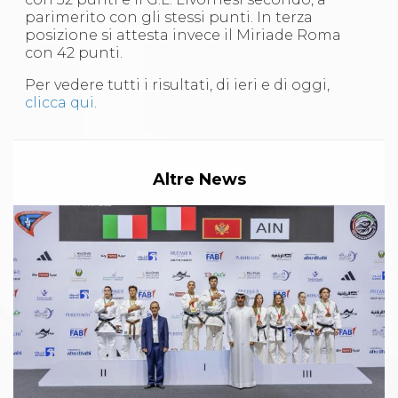
Abilitazioni
parimerito con gli stessi punti. In terza
Sportello Fiscale
posizione si attesta invece il Miriade Roma
News
con 42 punti.
Modulistica
FAQ
Per vedere tutti i risultati, di ieri e di oggi,
Quesiti fiscali
clicca qui
.
Sostenibilità
Documenti
Altre News