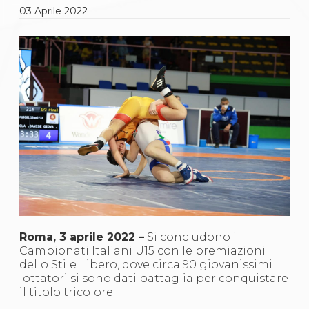
Gare e Risultati
03
Aprile
2022
Albi Federali
Arbitri
Lotta
La disciplina
News
Gare e Risultati
Attività Didattica
Albi Federali
Karate
La disciplina
News
Gare e Risultati
Attività Didattica
Albi Federali
Arti marziali
Aikido
Ju Jitsu
Roma, 3 aprile 2022 –
Si concludono i
Sumo
Campionati Italiani U15 con le premiazioni
Capoeira
dello Stile Libero, dove circa 90 giovanissimi
Grappling
lottatori si sono dati battaglia per conquistare
BJJ
il titolo tricolore.
Pancrazio/Pankration