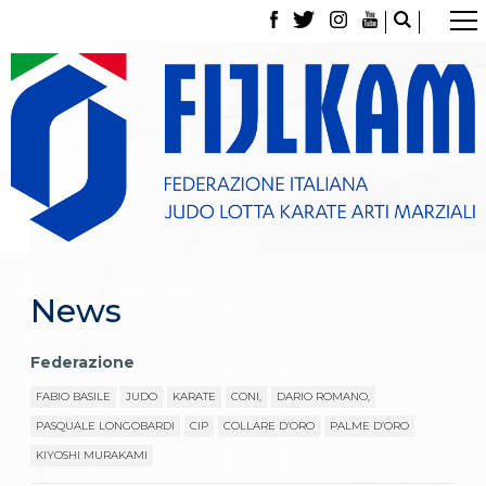
La Federazione
Tesseramento
Contatti
Norme e modulistica Affiliazioni e Tesseramenti
Polizza Assicurativa
Classifica Società Sportive con più di 100 atleti
tesserati
Azzurri
Giustizia Sportiva
Gare e Risultati
Archivio eventi
News
Dove siamo
Media
Partners
Federazione
Trasparenza
FABIO BASILE
JUDO
KARATE
CONI,
DARIO ROMANO,
Judo
La disciplina
PASQUALE LONGOBARDI
CIP
COLLARE D’ORO
PALME D’ORO
News
KIYOSHI MURAKAMI
Attività Didattica