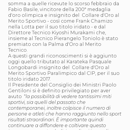
Abilitazioni
somma a quelle ricevute lo scorso febbraio da
Sportello Fiscale
Fabio Basile, vincitore della 200ª medaglia
News
d'oro olimpica e insignito del Collare d'Oro al
Modulistica
Merito Sportivo - così come Frank Chamizo
FAQ
nella Lotta per il suo titolo iridato - e dal
Quesiti fiscali
Direttore Tecnico Kiyoshi Murakami che,
Sostenibilità
insieme al Tecnico Pierangelo Toniolo è stato
Documenti
premiato con la Palma d'Oro al Merito
Tecnico.
A questi grandi riconoscimenti si è aggiunto
oggi quello tributato al Karateka Pasquale
Longobardi insignito del Collare d'Oro al
Merito Sportivo Paralimpico dal CIP, per il suo
titolo iridato 2017.
Il Presidente del Consiglio dei Ministri Paolo
Gentiloni si è definito privilegiato per aver
avuto “
la possibilità di vedere tantissimi miti
sportivi, sia quelli del passato che
contemporanei, inoltre colpisce il numero di
persone e atleti che hanno raggiunto nello sport
risultati straordinari. È importante quindi
continuare a diffondere e coltivare questo