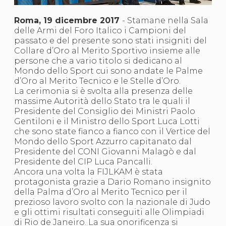
S'istrumpa
News
Roma, 19 dicembre 2017
- Stamane nella Sala
Calendario Attività
delle Armi del Foro Italico i Campioni del
Difesa Personale MGA
passato e del presente sono stati insigniti del
La disciplina
Collare d’Oro al Merito Sportivo insieme alle
News
persone che a vario titolo si dedicano al
Merchandising
Mondo dello Sport cui sono andate le Palme
Mappa del sito
d’Oro al Merito Tecnico e le Stelle d’Oro.
Cerca
La cerimonia si è svolta alla presenza delle
Contatti
massime Autorità dello Stato tra le quali il
News
Presidente del Consiglio dei Ministri Paolo
Cookies Accept
Gentiloni e il Ministro dello Sport Luca Lotti
Newsletter
che sono state fianco a fianco con il Vertice del
Catalogo formativo
Mondo dello Sport Azzurro capitanato dal
Webinar
Presidente del CONI Giovanni Malagò e dal
Corsi Monotematici
Presidente del CIP Luca Pancalli.
Corsi di Specializzazione
Ancora una volta la FIJLKAM è stata
Corsi FIJLKAM-FISDIR
protagonista grazie a Dario Romano insignito
Corsi Preparatore Fisico
della Palma d’Oro al Merito Tecnico per il
Edutraining class - Didattica infantile
prezioso lavoro svolto con la nazionale di Judo
Corso dirigenti sportivi
e gli ottimi risultati conseguiti alle Olimpiadi
Corso Direttore di Gara
di Rio de Janeiro. La sua onorificenza si