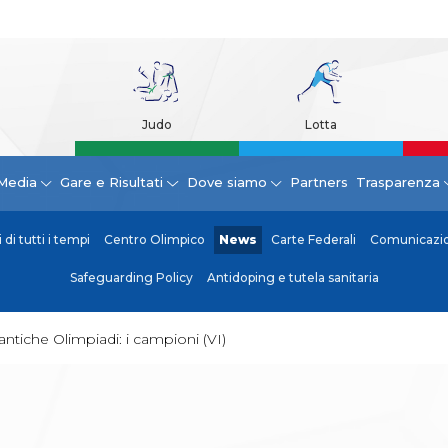
Judo
Lotta
Media
Gare e Risultati
Dove siamo
Partners
Trasparenza
di tutti i tempi
Centro Olimpico
News
Carte Federali
Comunicazion
Safeguarding Policy
Antidoping e tutela sanitaria
antiche Olimpiadi: i campioni (VI)