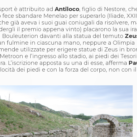
sport è attribuito ad
Antiloco
, figlio di Nestore, c
o fece sbandare Menelao per superarlo (Iliade, XXIII
che già aveva i suoi guai coniugali da risolvere, m
edergli il premio appena vinto) placarono la sua ira
el Bouleuterion davanti alla statua del temuto
Zeu
 un fulmine in ciascuna mano, neppure a Olimpi
mmende utilizzate per erigere statue di Zeus in br
Metroon e l’ingresso allo stadio, ai piedi dei Tesor
ra. L’iscrizione apposta su una di esse, afferma
Pa
cità dei piedi e con la forza del corpo, non con il