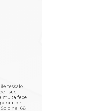
gile tessalo
e i suoi
a multa fece
 puniti con
 Solo nel 68