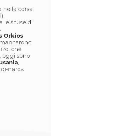
he nella corsa
).
a le scuse di
.
s Orkios
a mancarono
onzo, che
i, oggi sono
usania
,
 denaro».