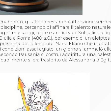
llenamento, gli atleti prestarono attenzione sem
 discipline, cercando di affinare il talento natural
i, massaggi, diete e artifici vari. Sul calice a fig
Giulia a Roma (480 a.C.), per esempio, un aleiptes
presenza dell’allenatore. Narra Eliano che il lottat
di condizioni assai agiate, un giorno si ammalò all
. Secondo Pausania si costruì addirittura una pales
obabilmente si era trasferito da Alessandria d’Egitt