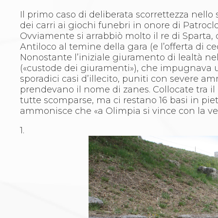
Whistleblowing
Judo
Il primo caso di deliberata scorrettezza nello 
La disciplina
dei carri ai giochi funebri in onore di Patrocl
News
Ovviamente si arrabbiò molto il re di Sparta, 
Attività Didattica
Antiloco al temine della gara (e l’offerta di c
Gare e Risultati
Nonostante l’iniziale giuramento di lealtà n
Albi Federali
(«custode dei giuramenti»), che impugnava
Arbitri
sporadici casi d’illecito, puniti con severe a
Lotta
prendevano il nome di zanes. Collocate tra il 
La disciplina
tutte scomparse, ma ci restano 16 basi in piet
News
ammonisce che «a Olimpia si vince con la velo
Gare e Risultati
1.
Attività Didattica
Albi Federali
Karate
La disciplina
News
Gare e Risultati
Attività Didattica
Albi Federali
Arti marziali