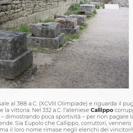
risale al 388 a.C. (XCVIII Olimpiade) e riguarda il pu
la vittoria. Nel 332 a.C. l’ateniese
Callippo
corrupp
 – dimostrando poca sportività – per non pagare l
peride. Sia Eupolo che Callippo, corruttori, vennero
 ma il loro nome rimase negli elenchi dei vincitori!