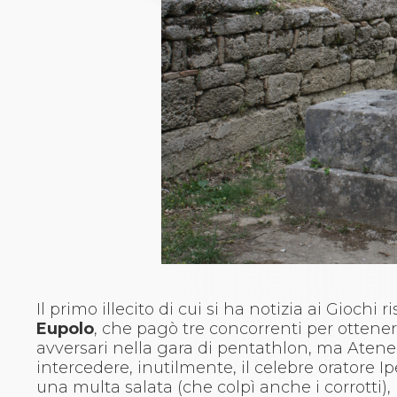
Aikido
Ju Jitsu
Sumo
Capoeira
Grappling
BJJ
Pancrazio/Pankration
S'istrumpa
News
Calendario Attività
Difesa Personale MGA
La disciplina
News
Merchandising
Mappa del sito
Il primo illecito di cui si ha notizia ai Giochi 
Cerca
Eupolo
, che pagò tre concorrenti per ottenere 
Contatti
avversari nella gara di pentathlon, ma Atene
News
intercedere, inutilmente, il celebre oratore I
Cookies Accept
una multa salata (che colpì anche i corrotti),
Newsletter