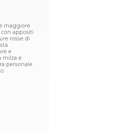
pre maggiore
e con appositi
ure rosse di
 sta
ore e
a milza e
tra personale
o.