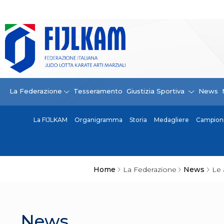
La Federazione
La FIJLKAM
Organigramma
Storia
Campioni di tutti i tempi
News
La Federazione
Tesseramento
Giustizia Sportiva
News
Carte Federali
Comunicazioni Federali
La FIJLKAM
Organigramma
Storia
Medagliere
Campioni 
Convenzioni
Centro Olimpico
Tecnici
Contatti
Safeguarding Policy
Home
La Federazione
News
Le 
Ufficiali di Gara
Antidoping e tutela sanitaria
Tesseramento
Contatti
News
Norme e modulistica Affiliazioni e Tesseramenti