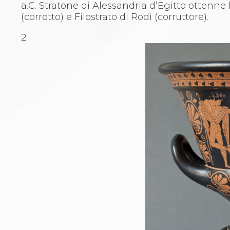
a.C. Stratone di Alessandria d’Egitto ottenne l
Catalogo formativo
(corrotto) e Filostrato di Rodi (corruttore).
Webinar
Corsi Monotematici
2.
Corsi di Specializzazione
Corsi FIJLKAM-FISDIR
Corsi Preparatore Fisico
Edutraining class - Didattica infantile
Corso dirigenti sportivi
Corso Direttore di Gara
Abilitazioni
Sportello Fiscale
News
Modulistica
FAQ
Quesiti fiscali
Sostenibilità
Documenti