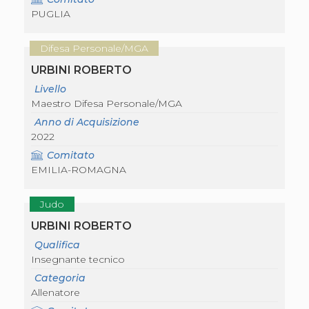
S'istrumpa
PUGLIA
News
Calendario Attività
Difesa Personale/MGA
Difesa Personale MGA
La disciplina
URBINI ROBERTO
News
Livello
Merchandising
Maestro Difesa Personale/MGA
Mappa del sito
Cerca
Anno di Acquisizione
Contatti
2022
News
Comitato
Cookies Accept
EMILIA-ROMAGNA
Newsletter
Catalogo formativo
Webinar
Judo
Corsi Monotematici
URBINI ROBERTO
Corsi di Specializzazione
Corsi FIJLKAM-FISDIR
Qualifica
Corsi Preparatore Fisico
Insegnante tecnico
Edutraining class - Didattica infantile
Categoria
Corso dirigenti sportivi
Allenatore
Corso Direttore di Gara