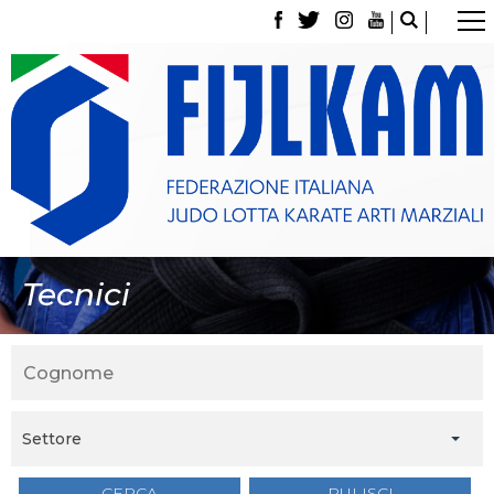
La Federazione
Tesseramento
Contatti
Norme e modulistica Affiliazioni e Tesseramenti
Polizza Assicurativa
Classifica Società Sportive con più di 100 atleti
tesserati
Azzurri
Giustizia Sportiva
Gare e Risultati
Tecnici
Archivio eventi
Dove siamo
Media
Partners
Trasparenza
Judo
La disciplina
Settore
News
Attività Didattica
CERCA
PULISCI