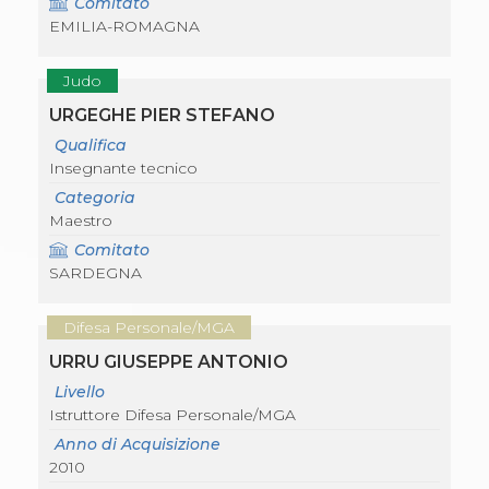
Comitato
Abilitazioni
EMILIA-ROMAGNA
Sportello Fiscale
News
Modulistica
Judo
FAQ
Quesiti fiscali
URGEGHE PIER STEFANO
Sostenibilità
Qualifica
Documenti
Insegnante tecnico
Categoria
Maestro
Comitato
SARDEGNA
Difesa Personale/MGA
URRU GIUSEPPE ANTONIO
Livello
Istruttore Difesa Personale/MGA
Anno di Acquisizione
2010