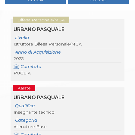
Gare e Risultati
Albi Federali
Arbitri
Lotta
Difesa Personale/MGA
La disciplina
URBANO PASQUALE
News
Gare e Risultati
Livello
Attività Didattica
Istruttore Difesa Personale/MGA
Albi Federali
Anno di Acquisizione
Karate
2023
La disciplina
News
Comitato
Gare e Risultati
PUGLIA
Attività Didattica
Albi Federali
Karate
Arti marziali
Aikido
URBANO PASQUALE
Ju Jitsu
Qualifica
Sumo
Insegnante tecnico
Capoeira
Categoria
Grappling
Allenatore Base
BJJ
Pancrazio/Pankration
Comitato